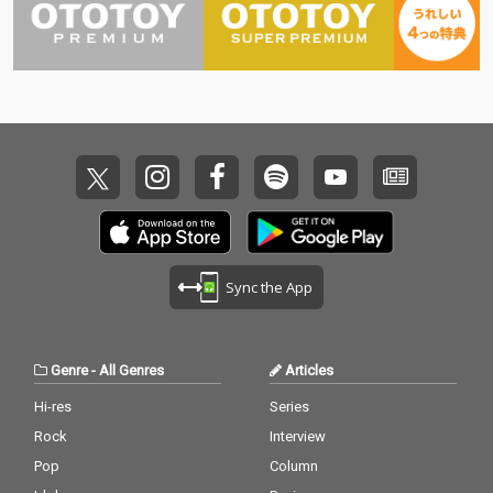
Sync the App
Genre
-
All Genres
Articles
Hi-res
Series
Rock
Interview
Pop
Column