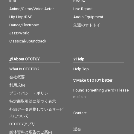
Idol
Review
Anime/Game/Voice Actor
Live Report
Hip Hop/R&B
Audio Equipment
Dance/Electronic
先週のオトトイ
Jazz/World
Classical/Soundtrack
About OTOTOY
Help
What is OTOTOY?
Help Top
会社概要
Make OTOTOY better
利用規約
Found something weird? Please
プライバシー・ポリシー
mail us
特定商取引法に基づく表示
外部データ連携しているサービ
Contact
スについて
OTOTOYアプリ
退会
媒体資料と広告のご案内