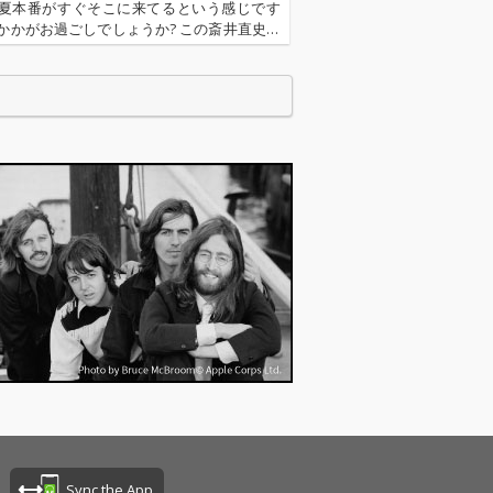
本作では、ゲスト
す。 本作では、ゲスト
夏本番がすぐそこに来てるという感じです
カルにアイナ・
ヴォーカルにアイナ・
かかがお過ごしでしょうか? この斎井直史に
ンドを迎え、bu
ジ・エンドを迎え、bu
連載「パンチ・ライン of The Month」も
とのツインボーカル
tajiとのツインボーカル
ということで掲載から半年! これからも細く
編成が採られて
による編成が採られて
STUTSによる
います。STUTSによる
ドは、市井にか
サウンドは、市井にか
光を灯すような
すかな光を灯すような
ルジアを帯び、
ノスタルジアを帯び、
に導かれたと語
その音に導かれたと語
ajiは、多層的で
るbutajiは、多層的で
言葉とメロディ
静かな言葉とメロディ
出します。クィ
を紡ぎ出します。クィ
ることを公言し
アであることを公言し
彼の視点は、
てきた彼の視点は、
内奥に潜む揺ら
我々の内奥に潜む揺ら
求を、浮かび上
ぎや希求を、浮かび上
ていきます。 そ
がらせていきます。 そ
なるアイナ・
こに重なるアイナ・
ンドの歌声は、
ジ・エンドの歌声は、
も似た清らかさ
祈りにも似た清らかさ
制された熱量を
と、抑制された熱量を
、butajiとの
併せ持ち、butajiとの
声はときに交錯
二人の声はときに交錯
Sync the App