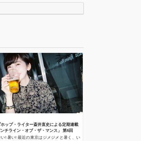
プロデューサー／
し。 プロデューサー／
クメイカーのST
トラックメイカーのST
と、シンガーソン
UTSと、シンガーソン
ーbutajiによ
グライターbutajiによ
ur Hearts fe
る新曲「Our Hearts fe
アイナ・ジ・エン
at. アイナ・ジ・エン
、5月13日にリ
ド」が、5月13日にリ
されます。本作
リースされます。本作
tflixオリジナ
は、Netflixオリジナ
ラマ『ソウルメ
ル・ドラマ『ソウルメ
の主題歌として
イト』の主題歌として
ろされた楽曲で
書き下ろされた楽曲で
磯村勇斗とオク・
す。 磯村勇斗とオク・
ンを主演に迎
テギョンを主演に迎
鋭の映像作家・
え、気鋭の映像作家・
輝が脚本・監督
橋爪駿輝が脚本・監督
ける同作。これ
を手がける同作。これ
resence」「M
まで「Presence」「M
e」といった主題歌
irage」といった主題歌
的な共作を重ね
で印象的な共作を重ね
UTSとbutaji
てきたSTUTSとbutaji
プホップ・ライター斎井直史による定期連載
びタッグを組ん
が、再びタッグを組ん
パンチライン・オブ・ザ・マンス」 第6回
の新曲となりま
だ待望の新曲となりま
 暑い! 暑い! 最近の東京はジメジメと暑く、い