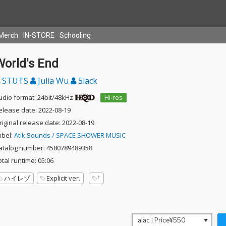
Merch
IN-STORE
Schooling
World's End
STUTS
Julia Wu
5lack
udio format: 24bit/48kHz
Hi-res
elease date: 2022-08-19
riginal release date: 2022-08-19
abel:
Atik Sounds / SPACE SHOWER MUSIC
atalog number: 4580789489358
otal runtime: 05:06
ハイレゾ
Explicit ver.