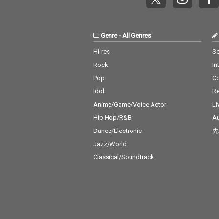
Genre
-
All Genres
Hi-res
Se
Rock
In
Pop
C
Idol
Re
Anime/Game/Voice Actor
Li
Hip Hop/R&B
Au
Dance/Electronic
先
Jazz/World
Classical/Soundtrack