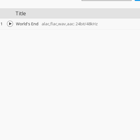
Title
1
World's End
alac,flac,wav,aac: 24bit/48kHz