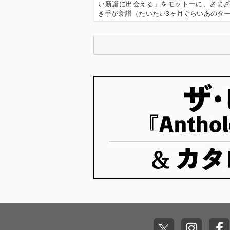
の「Tokyo Lights」と
の「Tokyo Lig
い新譜に出会える」をモットーに、さま
あわせてお楽しみくだ
あわせてお楽し
き手が新譜（たいたい3ヶ月ぐらいあのタ
さい。
さい。
中心に9枚（＋α）の作品を厳選し、紹介
ナーです（ときに旧譜も）。今回は高岡
る9枚＋1枚な10枚。エ…