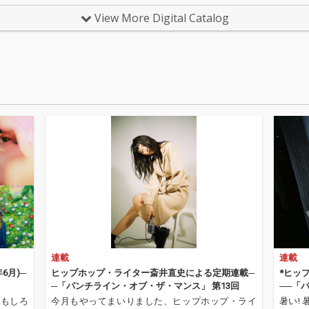
に活動
量がそのまま音源に刻
量がそのまま音源に刻
し。 
View More Digital Catalog
ングラ
まれた一曲。
まれた一曲。
トラッ
Wu。202
UTS
ースされ
グライタ
ith
る新曲「O
た2ステ
at. 
ューン
ド」が
ts」のRe
リース
日にリリ
は、Ne
 リミッ
ル・ド
のEll
イト』
参加。国境
書き下
レーシ
す。 
okyo
テギョ
つ都会的
え、気
まま
橋爪駿
とグル
を手が
ていま
まで「P
STUTS
irag
連載
連載
て手掛
で印象
はNic
てきたST
年6月)─
ヒップホップ・ライター斎井直史による定期連載─
*ヒッ
lが担
が、再
─「パンチライン・オブ・ザ・マンス」 第13回
──「
ナル版
だ待望
おもしろ
今月もやってまいりました、ヒップホップ・ライ
暑い!