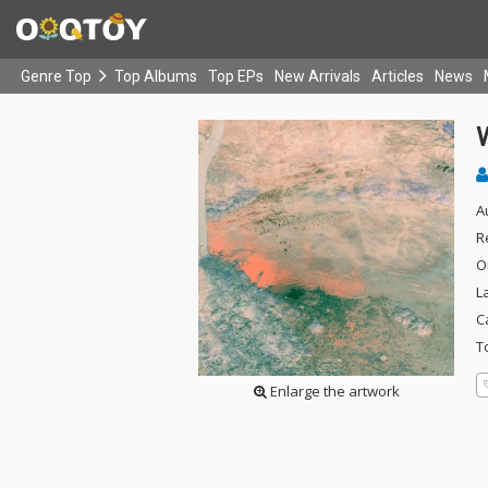
Genre Top
Top Albums
Top EPs
New Arrivals
Articles
News
A
R
O
L
C
T
Enlarge the artwork