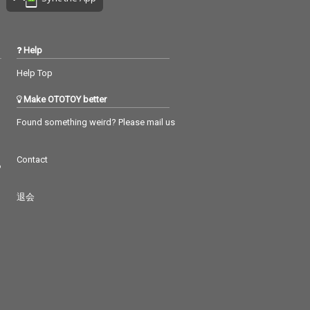
ら、感情の地層
しながら、感情の地層
くっていきま
を形づくっていきま
者の感性が静か
す。三者の感性が静か
することで、時
に共鳴することで、時
Help
郭を映し出して
代の輪郭を映し出して
Help Top
。 さまざまな感
います。 さまざまな感
する2020年代
情が錯綜する2020年代
Make OTOTOY better
て、それでもな
において、それでもな
者と共に生き
お「他者と共に生き
Found something weird? Please mail us
いう美しさを手
る」という美しさを手
せる本作は、聴
繰り寄せる本作は、聴
内側にある不安
き手の内側にある不安
Contact
にそっと触れな
や孤独にそっと触れな
つ
一筋の光を差し
がら、一筋の光を差し
うなミディア
込むようなミディア
退会
ラードとなりま
ム・バラードとなりま
ミックスはSTU
した。 ミックスはSTU
身が手がけ、マス
TS自身が手がけ、マス
Nicolas de
タリングはNicolas de
elが担当していま
Porcelが担当していま
す。