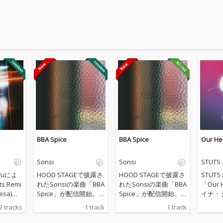
BBA Spice
BBA Spice
Our He
Sonsi
Sonsi
STUTS
 Wuによ
HOOD STAGEで披露さ
HOOD STAGEで披露さ
STUTS
ts Remi
れたSonsiの楽曲「BBA
れたSonsiの楽曲「BBA
「Our H
eresa)」
Spice」が配信開始。 S
Spice」が配信開始。 S
イナ・
。 プ
TUTSが手掛けた躍動感
TUTSが手掛けた躍動感
リリース
2 tracks
1 track
1 track
トラッ
あふれるビートの上
あふれるビートの上
ーズ「
UTS
で、Sonsiの個性と熱
で、Sonsiの個性と熱
主題歌