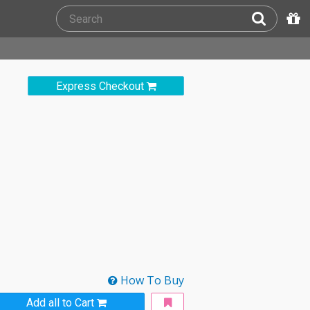
Express Checkout
How To Buy
Add all to Cart