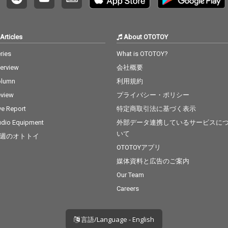
しなが
を形づ
す。三
に共鳴
Articles
About OTOTOY
代の輪
ries
What is OTOTOY?
います
情が錯綜
terview
会社概要
におい
olumn
利用規約
お「他
る」と
view
プライバシー・ポリシー
繰り寄
ve Report
特定商取引法に基づく表示
き手の
や孤独
dio Equipment
外部データ連携しているサービスに
がら、
いて
週のオトトイ
込むよ
OTOTOYアプリ
ム・バ
した。 
媒体資料と広告のご案内
TS自
Our Team
タリングは
Careers
Porc
す。
言語/Language - English