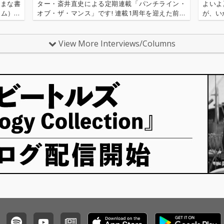
hts」と
す。 
ざまな書
ター・斎井直史による定期連載「パンチライン・
よいよ
みくだ
ヴォー
ーム）を
オブ・ザ・マンス」です! 連載1周年を迎えた前回
が、い
ジ・エ
するコー
はジ・インターネットのヴォーカリストであるシ
よる定期
taji
洋詞によ
ドにフックアップされたLAのシンガー・Maliaを特
6回目
による
集しました。そして今月は…
長く…
View More Interviews/Columns
います。
サウン
すかな
ノスタ
その音
るbut
静かな
を紡ぎ
アであ
てきた
我々の
ぎや希
がらせ
こに重
ジ・エ
祈りに
と、抑
併せ持ち
二人の