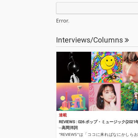
と、台湾を拠点に活動
と、台湾を拠点
するシンガーソングラ
するシンガーソ
イターのJulia Wu。202
イターのJulia 
Error.
6年2月にリリースされ
6年2月にリリ
た4曲入りEP『With
た4曲入りEP『W
U』に収録された2ステ
U』に収録され
Interviews/Columns
ップ・ダンスチューン
ップ・ダンスチ
「Tokyo Lights」のRe
「Tokyo Ligh
mixが、7月8日にリリ
mixが、7月8
ースされます。 リミッ
ースされます。
クスにはラッパーのEll
クスにはラッパー
e Teresaが参加。国境
e Teresaが
を越えたコラボレーシ
を越えたコラボ
ョンにより、「Tokyo
ョンにより、「T
Lights」の持つ都会的
Lights」の持
なムードはそのまま
なムードはその
に、新たな彩りとグル
に、新たな彩り
ーヴが加えられていま
ーヴが加えられ
す。 ミックスはSTUTS
す。 ミックスは
連載
自身があらためて手掛
自身があらため
け、マスタリングはNic
け、マスタリング
REVIEWS : 026 ポップ・ミュージック(2021
olas de Porcelが担
olas de Porce
─高岡洋詞
当。ぜひオリジナル版
当。ぜひオリジ
"REVIEWS"は「ココに来ればなにかしら