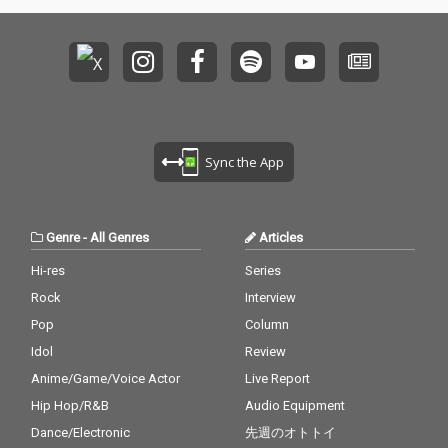
Sync the App
Genre
-
All Genres
Articles
Hi-res
Series
Rock
Interview
Pop
Column
Idol
Review
Anime/Game/Voice Actor
Live Report
Hip Hop/R&B
Audio Equipment
Dance/Electronic
先週のオトトイ