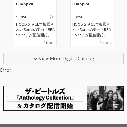
「Tokyo Lights」のRe
「Tokyo Lights」のRe
BBA Spice
BBA Spice
mixが、7月8日にリリ
mixが、7月8日にリリ
ースされます。 リミッ
ースされます。 リミッ
Sonsi
Sonsi
クスにはラッパーのEll
クスにはラッパーのEll
e Teresaが参加。国境
e Teresaが参加。国境
HOOD STAGEで披露さ
HOOD STAGEで披露さ
を越えたコラボレーシ
を越えたコラボレーシ
れたSonsiの楽曲「BBA
れたSonsiの楽曲「BBA
ョンにより、「Tokyo
ョンにより、「Tokyo
Spice」が配信開始。 S
Spice」が配信開始。 S
Lights」の持つ都会的
Lights」の持つ都会的
TUTSが手掛けた躍動感
TUTSが手掛けた躍動感
1 track
1 track
なムードはそのまま
なムードはそのまま
あふれるビートの上
あふれるビートの上
に、新たな彩りとグル
に、新たな彩りとグル
で、Sonsiの個性と熱
で、Sonsiの個性と熱
ーヴが加えられていま
ーヴが加えられていま
量がそのまま音源に刻
量がそのまま音源に刻
View More Digital Catalog
す。 ミックスはSTUTS
す。 ミックスはSTUTS
まれた一曲。
まれた一曲。
自身があらためて手掛
自身があらためて手掛
Error.
け、マスタリングはNic
け、マスタリングはNic
olas de Porcelが担
olas de Porcelが担
当。ぜひオリジナル版
当。ぜひオリジナル版
の「Tokyo Lights」と
の「Tokyo Lights」と
あわせてお楽しみくだ
あわせてお楽しみくだ
さい。
さい。