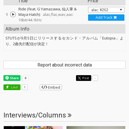
Title
Price
Ride (feat. G Yamazawa, 仙人掌 &
1
Maya Hatch)
alac,flac,wav,aac:
Add Track
16bit/44.1kHz
Album Info
STUTSが9月5日にリリースするセカンド・アルバム「Eutopia」よ
り、2曲先行配信が決定！
Report about incorrect data
Post
-
Embed
Like!
1
Interviews/Columns