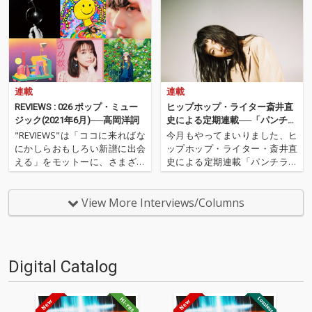
連載
連載
REVIEWS : 026 ポップ・ミュー
ヒップホップ・ライター斎井直
ジック(2021年6月)──高岡洋詞
史による定期連載──「パンチラ
イン・オブ・ザ・マンス」 第13
"REVIEWS"は「ココに来ればな
今月もやってまいりました、ヒ
回
にかしらおもしろい新譜に出会
ップホップ・ライター・斎井直
える」をモットーに、さまざま
史による定期連載「パンチライ
な書き手が新譜（たいたい3ヶ
ン・オブ・ザ・マンス」です! 連
月ぐらいあのターム）を中心に
載1周年を迎えた前回はジ・イ
9枚（＋α）の作品を厳選し、紹
ンターネットのヴォーカリスト
View More Interviews/Columns
介するコーナーです（ときに旧
であるシドにフックアップされ
譜も）。今回は高岡洋詞による
たLAのシンガー・Maliaを特集
9枚＋1枚な10枚。エ…
しました。そして今月は…
Digital Catalog