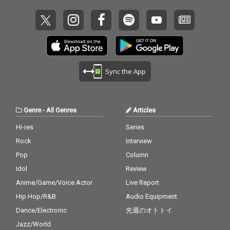
Sync the App
Genre
-
All Genres
Articles
Hi-res
Series
Rock
Interview
Pop
Column
Idol
Review
Anime/Game/Voice Actor
Live Report
Hip Hop/R&B
Audio Equipment
Dance/Electronic
先週のオトトイ
Jazz/World