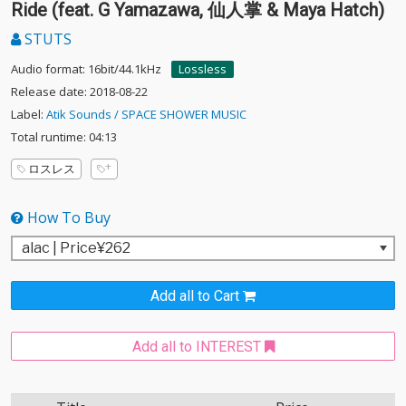
Ride (feat. G Yamazawa, 仙人掌 & Maya Hatch)
STUTS
Audio format: 16bit/44.1kHz
Lossless
Release date: 2018-08-22
Label:
Atik Sounds / SPACE SHOWER MUSIC
Total runtime: 04:13
ロスレス
How To Buy
Add all to Cart
Add all to INTEREST