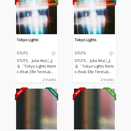
Tokyo Lights
Tokyo Lights
STUTS
STUTS
STUTS、Julia Wuによ
STUTS、Julia Wuによ
る「Tokyo Lights Remi
る「Tokyo Lights Remi
x (feat. Elle Teresa)」
x (feat. Elle Teresa)」
が7月8日リリース。 プ
が7月8日リリース。 プ
2 tracks
2 tracks
ロデューサー／トラッ
ロデューサー／トラッ
クメーカーのSTUTS
クメーカーのSTUTS
と、台湾を拠点に活動
と、台湾を拠点に活動
するシンガーソングラ
するシンガーソングラ
イターのJulia Wu。202
イターのJulia Wu。202
6年2月にリリースされ
6年2月にリリースされ
た4曲入りEP『With
た4曲入りEP『With
U』に収録された2ステ
U』に収録された2ステ
ップ・ダンスチューン
ップ・ダンスチューン