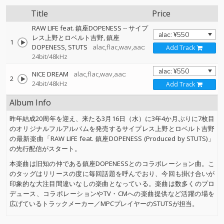
Title
Price
RAW LIFE feat. 鎮座DOPENESS
--
サイプ
レス上野とロベルト吉野
鎮座
1
DOPENESS
STUTS
alac,flac,wav,aac:
Add Track
24bit/48kHz
NICE DREAM
alac,flac,wav,aac:
2
24bit/48kHz
Add Track
Album Info
昨年結成20周年を迎え、来たる3月16日（水）に3年4か月ぶりに7枚目
のオリジナルフルアルバムを発売するサイプレス上野とロベルト吉野
の最新楽曲「RAW LIFE feat. 鎮座DOPENESS (Produced by STUTS)」
の先行配信がスタート。
本楽曲は旧知の仲である鎮座DOPENESSとのコラボレーション曲。こ
のタッグはリリースの度に毎回話題を呼んでおり、今回も掛け合いが
印象的な大注目間違いなしの楽曲となっている。楽曲は数多くのプロ
デュース、コラボレーションやTV・CMへの楽曲提供など活躍の場を
広げているトラックメーカー／MPCプレイヤーのSTUTSが担当。