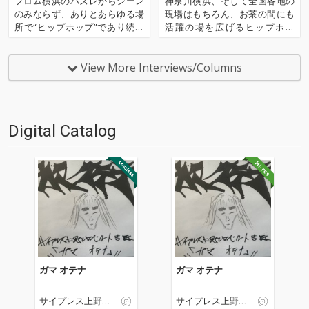
フロム横浜のハズレからシーン
神奈川横浜、そして全国各地の
のみならず、ありとあらゆる場
現場はもちろん、お茶の間にも
所で“ヒップホップ”であり続け
活躍の場を広げるヒップホッ
ること約20年。サイプレス上野
プ・ユニット、サイプレス上野
とロベルト吉野が前作から3年4
とロベルト吉野が〈KING RECO
ヶ月の時を経て、新作アルバム
RDS〉移籍後初となるフル・ア
View More Interviews/Columns
『Shuttle Loop』をリリース! “N
ルバム『ドリーム銀座』をリリ
ICE DREAM”、トラックをST…
ース!! 今作では移籍後初のリリ
ースとなった『大海賊…
Digital Catalog
ガマ オテナ
ガマ オテナ
サイプレス上野と
サイプレス上野と