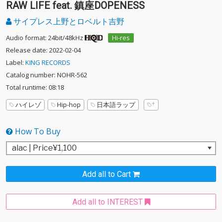
RAW LIFE feat. 鎮座DOPENESS
サイプレス上野とロベルト吉野
Audio format: 24bit/48kHz
Hi-res
Release date: 2022-02-04
Label:
KING RECORDS
Catalog number: NOHR-562
Total runtime: 08:18
ハイレゾ
Hip-hop
日本語ラップ
How To Buy
Add all to Cart
Add all to INTEREST