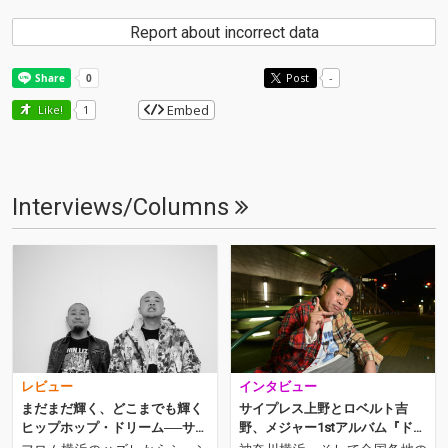
Report about incorrect data
Post
-
Embed
Like!
1
Interviews/Columns
レビュー
インタビュー
まだまだ輝く、どこまでも輝く
サイプレス上野とロベルト吉
ヒップホップ・ドリーム──サ上
野、メジャー1stアルバム『ドリ
とロ吉、新作『Shuttle Loop』
ーム銀座』をリリース