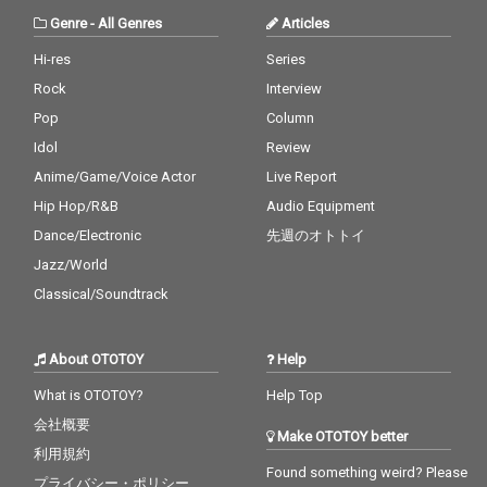
Genre
-
All Genres
Articles
Hi-res
Series
Rock
Interview
Pop
Column
Idol
Review
Anime/Game/Voice Actor
Live Report
Hip Hop/R&B
Audio Equipment
Dance/Electronic
先週のオトトイ
Jazz/World
Classical/Soundtrack
About OTOTOY
Help
What is OTOTOY?
Help Top
会社概要
Make OTOTOY better
利用規約
Found something weird? Please
プライバシー・ポリシー