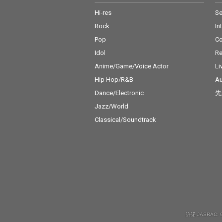
Hi-res
Se
Rock
In
Pop
C
Idol
Re
Anime/Game/Voice Actor
Li
Hip Hop/R&B
Au
Dance/Electronic
先
Jazz/World
Classical/Soundtrack
許諾 JASRAC: 9