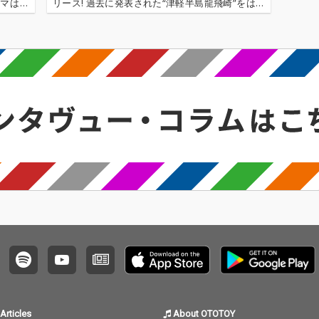
マは、
リース! 過去に発表された“津軽半島龍飛崎”をはじ
のは決し
めとする既存曲12曲に、このアルバムのために書
笑い、立
き下ろしの新曲が加わった、彼女のこれまでのソ
ロ楽曲のベスト盤的な内…
Articles
About OTOTOY