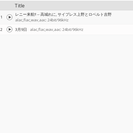
Title
レニー来航!!
--
高城れに
サイプレス上野とロベルト吉野
1
alac,flac,wav,aac: 24bit/96kHz
2
3月9日
alac,flac,wav,aac: 24bit/96kHz