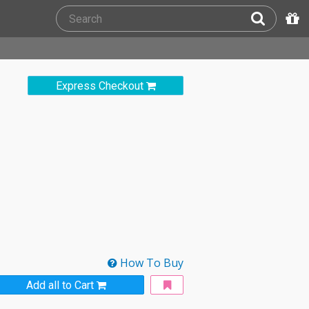
Express Checkout
How To Buy
Add all to Cart