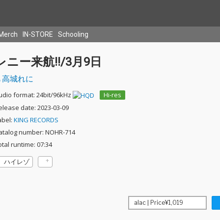
Merch
IN-STORE
Schooling
レニー来航!!/3月9日
高城れに
udio format: 24bit/96kHz
Hi-res
elease date: 2023-03-09
abel:
KING RECORDS
atalog number: NOHR-714
otal runtime: 07:34
ハイレゾ