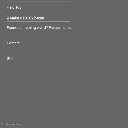
Help Top
Make OTOTOY better
Found something weird? Please mail us
Contact
つ
退会
 RIAJ80023001