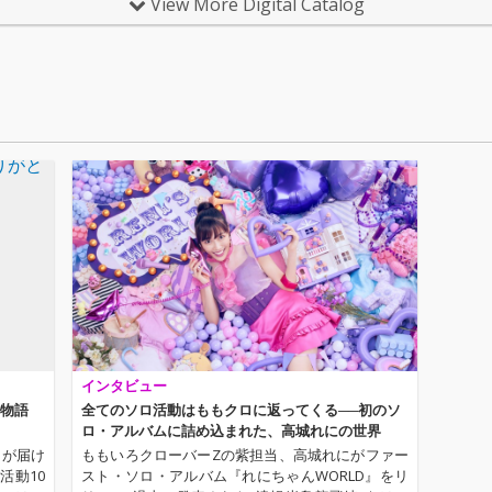
View More Digital Catalog
る、「御伽話」をテー
る、「御伽話」をテー
マにしたセカンド・ソ
マにしたセカンド・ソ
ロアルバム。
ロアルバム。
インタビュー
の物語
全てのソロ活動はももクロに返ってくる──初のソ
ロ・アルバムに詰め込まれた、高城れにの世界
にが届け
ももいろクローバーZの紫担当、高城れにがファー
活動10
スト・ソロ・アルバム『れにちゃんWORLD』をリ