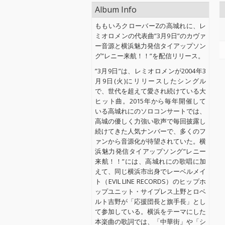
Album Info
ももいろクローバーZの高城れに、レ
ミオロメンの代表曲”3月9日”のカヴァ
ー音源と横浜魅力発信タイアップソン
グ”レニー来航！！”を配信リリース。
”3月9日”は、レミオロメンが2004年3
月9日(火)にリリースしたシングル
で、世代を超えて愛され続けている大
ヒット曲。2015年から毎年開催して
いる高城れにのソロコンサートでは、
高城の優しく力強い歌声で毎回披露し
続けてきた人気ナンバーで、多くのフ
ァンから音源化が待望されていた。横
浜魅力発信タイアップソング”レニー
来航！！”には、高城れにの歌唱に加
えて、同じ横浜市出身でレーベルメイ
ト（EVIL LINE RECORDS）のヒップホ
ップユニット・サイプレス上野とロベ
ルト吉野が「応援団長と旗手長」とし
て参加している。横浜をテーマにした
本楽曲の歌詞では、「中華街」や「シ