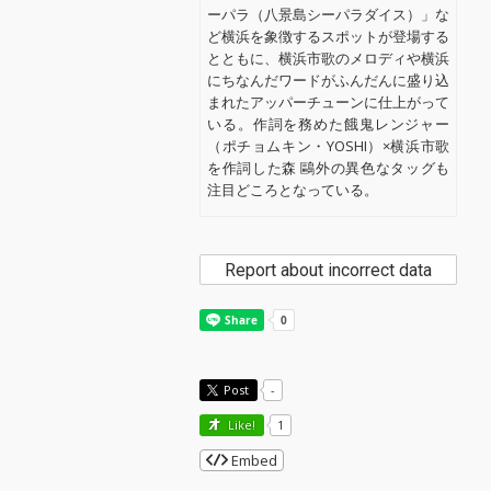
ーパラ（八景島シーパラダイス）」な
ど横浜を象徴するスポットが登場する
とともに、横浜市歌のメロディや横浜
にちなんだワードがふんだんに盛り込
まれたアッパーチューンに仕上がって
いる。作詞を務めた餓⻤レンジャー
（ポチョムキン・YOSHI）×横浜市歌
を作詞した森 鷗外の異色なタッグも
注目どころとなっている。
Report about incorrect data
Post
-
Like!
1
Embed