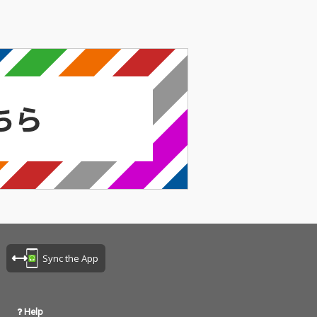
Sync the App
Help