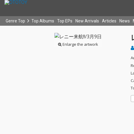
Genre Top
Top Albums
Top EPs
New Arrivals
Articles
News
Enlarge the artwork
A
R
L
C
T