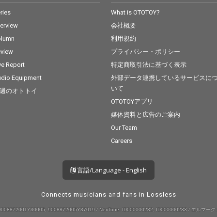
ries
What is OTOTOY?
terview
会社概要
olumn
利用規約
view
プライバシー・ポリシー
ve Report
特定商取引法に基づく表示
dio Equipment
外部データ連携しているサービスに
いて
週のオトトイ
OTOTOYアプリ
媒体資料と広告のご案内
Our Team
Careers
言語/Language - English
Connects musicians and fans in Lossless
008872001Y30005, 9008872005Y37019 / NexTone: ID000000232, ID000000233 / エルマーク: