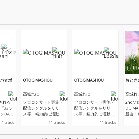
バ☆ボ
OTOGIMASHOU
OTOGIMASHOU
おとぎ
高城れに
高城れに
高城れ
される
ソロコンサート実施・
ソロコンサート実施・
2ndソ
33 S
配信シングルをリリー
配信シングルをリリー
OGIM
ボンDAN
ス等、精力的に活動し
ス等、精力的に活動し
新曲「
れにちゃ
ているももいろクロー
ているももいろクロー
う」先
1 track
11 tracks
11 tracks
～』テーマ
バーZ・高城れにのソ
バーZ・高城れにのソ
ロプロジェクト。3年
ロプロジェクト。3年
ぶりのリリースとな
ぶりのリリースとな