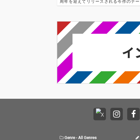
周年を迎えてリリースされる今作のテー
「御伽噺」だ。けれど、そこに描かれる
て夢の中の物語ではない。迷いながらも
ち止まりながらも進んできた…
Genre
-
All Genres