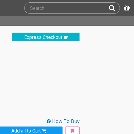
Express Checkout
How To Buy
Add all to Cart