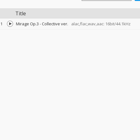
Title
1
Mirage Op.3 - Collective ver.
alac,flac,wav,aac: 16bit/44.1kHz