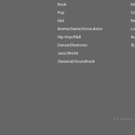
Rock
In
Pop
C
Idol
Re
Anime/Game/Voice Actor
Li
Hip Hop/R&B
Au
Dance/Electronic
先
Jazz/World
Classical/Soundtrack
許諾 JASRAC: 9