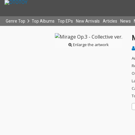
Genre Top
Top Albums
Top EPs
New Arrivals
Articles
News
M
Enlarge the artwork
A
R
O
L
C
T