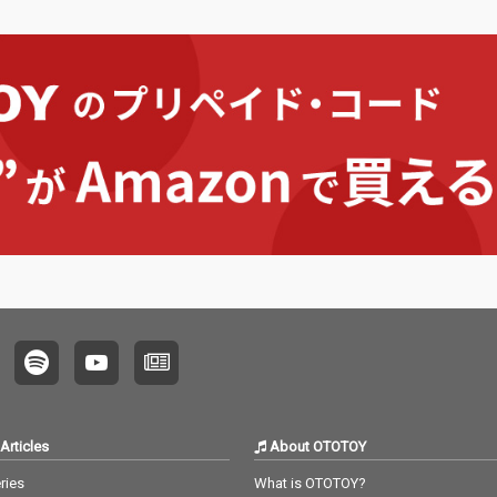
まさみ
ングと
も収
Articles
About OTOTOY
ries
What is OTOTOY?