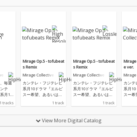
Mirage Op.5 - tofubeat
Mirage Op.5 - tofubeat
Mirage 
s Remix
s Remix
e ver.
ve
Mirage Collective
Mirage Collective
Mirage 
、毎週
カンテレ・フジテレビ
カンテレ・フジテレビ
カンテ
ンテ
系月10ドラマ『エルピ
系月10ドラマ『エルピ
系月1
系月10
スー希望、あるいは災
スー希望、あるいは災
スー希
スー希
いー』 8話エンディン
いー』 8話エンディン
いー』
1 tracks
1 track
1 track
いー』
グ、tofubeatsによる
グ、tofubeatsによる
TSが音
「Mirage」Remixヴァ
「Mirage」Remixヴァ
を手掛
ージョン
ージョン
View More Digital Catalog
llectiv
age」
曲のフル