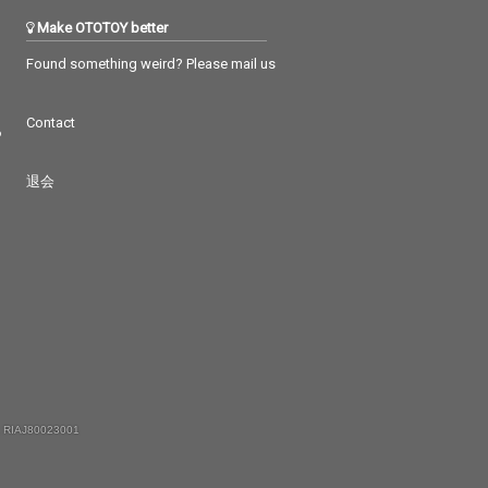
Make OTOTOY better
Found something weird? Please mail us
Contact
つ
退会
 RIAJ80023001