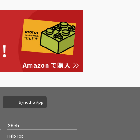
Sync the App
Help
Help Top