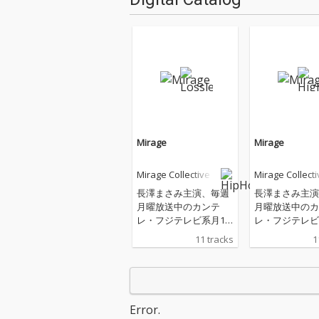
Mirage
Mirage
Mirage Collective
Mirage Collecti
長澤まさみ主演、毎週
長澤まさみ主演
月曜放送中のカンテ
月曜放送中のカ
レ・フジテレビ系月10
レ・フジテレビ
ドラマ『エルピスー希
ドラマ『エルピ
11 tracks
1
望、あるいは災いー』
望、あるいは災
の主題歌。STUTSが音
の主題歌。STU
楽プロデュースを手掛
楽プロデュース
ける『Mirage Collectiv
ける『Mirage Co
e』による「Mirage」
e』による「Mir
Error.
を収録した11曲のフル
を収録した11