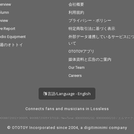
terview
会社概要
olumn
利用規約
view
プライバシー・ポリシー
ve Report
特定商取引法に基づく表示
dio Equipment
外部データ連携しているサービスに
いて
週のオトトイ
OTOTOYアプリ
媒体資料と広告のご案内
Our Team
Careers
言語/Language - English
Connects fans and musicians in Lossless
008872001Y30005, 9008872005Y37019 / NexTone: ID000000232, ID000000233 / エルマーク:
© OTOTOY Incorporated since 2004, a
digitiminimi
company