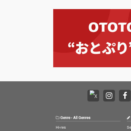
アルバム。長澤まさみ
アルバム。長澤
をフィーチャリングと
をフィーチャリ
して迎えた楽曲も収
して迎えた楽曲
録。
録。
Genre
-
All Genres
Hi-res
Se