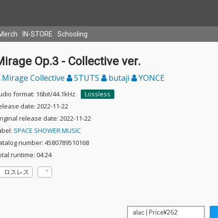
Merch
IN-STORE
Schooling
irage Op.3 - Collective ver.
Mirage Collective
STUTS
butaji
YONCE
udio format: 16bit/44.1kHz
Lossless
elease date: 2022-11-22
riginal release date: 2022-11-22
abel:
SPACE SHOWER MUSIC
atalog number: 4580789510168
otal runtime: 04:24
ロスレス