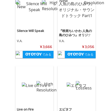
Silence Will Speak
『映画ちいかわ 人魚の
島のひみつ』オリジナ
ル・サウンドトラック P
V.A.
V.A.
art1
¥ 3,666
¥ 3,056
でみる
でみる
Live on Fire
エピタフ