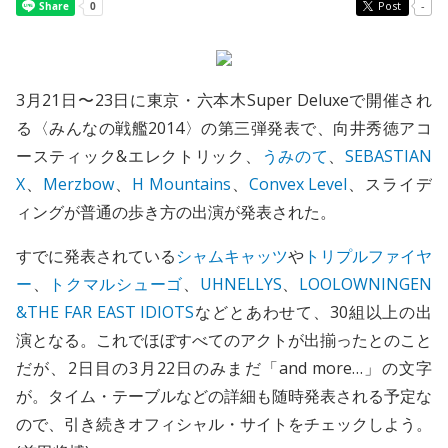
Post
-
3月21日〜23日に東京・六本木Super Deluxeで開催され
る〈みんなの戦艦2014〉の第三弾発表で、向井秀徳アコ
ースティック&エレクトリック、
うみのて
、
SEBASTIAN
X
、
Merzbow
、
H Mountains
、
Convex Level
、スライデ
ィングが普通の歩き方の出演が発表された。
すでに発表されている
シャムキャッツ
や
トリプルファイヤ
ー
、
トクマルシューゴ
、
UHNELLYS
、
LOOLOWNINGEN
&THE FAR EAST IDIOTS
などとあわせて、30組以上の出
演となる。これでほぼすべてのアクトが出揃ったとのこと
だが、2日目の3月22日のみまだ「and more…」の文字
が。タイム・テーブルなどの詳細も随時発表される予定な
ので、引き続きオフィシャル・サイトをチェックしよう。