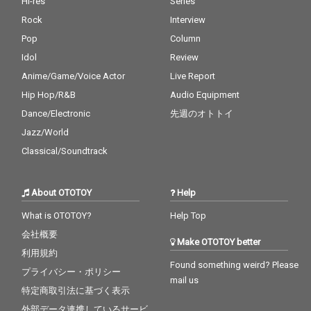
Hi-res
Series
Rock
Interview
Pop
Column
Idol
Review
Anime/Game/Voice Actor
Live Report
Hip Hop/R&B
Audio Equipment
Dance/Electronic
先週のオトトイ
Jazz/World
Classical/Soundtrack
About OTOTOY
Help
What is OTOTOY?
Help Top
会社概要
Make OTOTOY better
利用規約
Found something weird? Please
プライバシー・ポリシー
mail us
特定商取引法に基づく表示
外部データ連携しているサービ