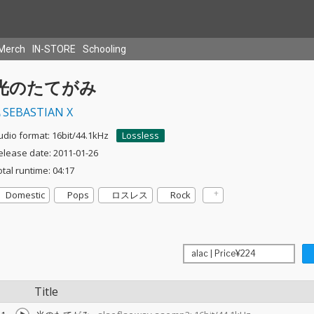
Merch
IN-STORE
Schooling
光のたてがみ
SEBASTIAN X
udio format: 16bit/44.1kHz
Lossless
elease date: 2011-01-26
otal runtime: 04:17
Domestic
Pops
ロスレス
Rock
Title