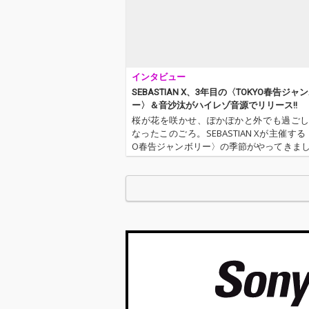
直行。そして今作もRE
性に直行。そし
MIXを収録した、セバ
もREMIXを収
スチャンの醍醐味が凝
セバスチャンの
縮された全6 曲。
が凝縮された全
インタビュー
SEBASTIAN X、3年目の〈TOKYO春告ジャ
ー〉＆音沙汰がハイレゾ音源でリリース!!
桜が花を咲かせ、ぽかぽかと外でも過ご
なったこのごろ。SEBASTIAN Xが主催する〈
O春告ジャンボリー〉の季節がやってきま
会のど真ん中にある野外会場で、彼女た
ペクトするアーティストたち、そして誰
しそうに笑うSEBA…