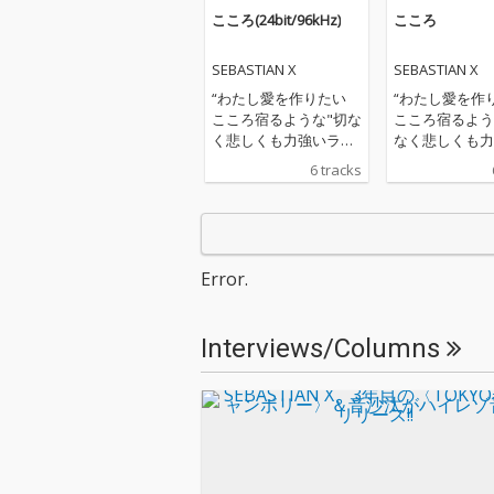
こころ(24bit/96kHz)
こころ
SEBASTIAN X
SEBASTIAN X
“わたし愛を作りたい
“わたし愛を作
こころ宿るような"切な
こころ宿るよう
く悲しくも力強いラブ
なく悲しくも力
ソング“こころ"プロデ
ブソング“こころ" 
6 tracks
ュースは今回もミト(fr
デュースは今回
om クラムボン)。サウ
(from クラム
ンドのセバスチャンら
ウンドのセバス
しさを残しながらも、
らしさを残しな
感情、アレンジはより
も、感情、アレ
Error.
ストレートにこころに
より ストレー
響く新境地。奇妙礼太
ろに響く新境地
郎との素敵すぎるデュ
礼太郎との素敵
Interviews/Columns
エット“たばこをプカプ
デュエット“た
カ"。合唱の名曲“怪獣
カプカ"。 合唱の名
のバラード"。らしさに
曲“怪獣のバラ
溢れ思わず微笑みこぼ
らしさに溢れ思
れる“たぶんハッピ
笑みこぼれる“
ー"。セバスチャンのダ
ッピー"。セバ
ークサイド?“感受性に
のダークサイド?