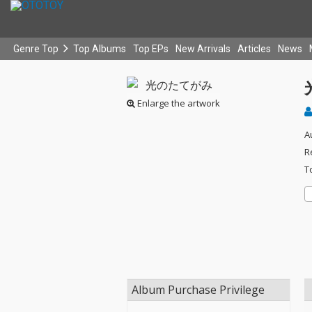
Genre Top
Top Albums
Top EPs
New Arrivals
Articles
News
Enlarge the artwork
A
R
T
Album Purchase Privilege