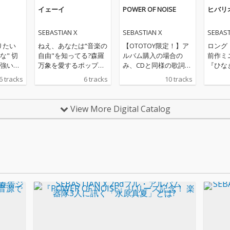
イェーイ
POWER OF NOISE
ヒバリ
SEBASTIAN X
SEBASTIAN X
SEBAST
りたい
ねえ、あなたは“音楽の
【OTOTOY限定！】ア
ロング
な" 切
自由"を知ってる?森羅
ルバム購入の場合の
前作ミ
強いラ
万象を愛するポップネ
み、CDと同様の歌詞ブ
『ひな
プロ
スが響き渡るSEBASTIA
ックレットファイルを
ら9ヶ
6 tracks
6 tracks
10 tracks
もミト
N Xメジャー第一声。
プレゼント！!^ 2013年
ファン
ボン)。サ
プロデューサーにクラ
4月にリリースした1st
ース。
チャン
ムボン・ミト氏を迎え
シングル『ヒバリオペ
ッケー
View More Digital Catalog
がら
制作された表題曲は必
ラ』もオリコン初日デ
エンジニ
ンジは
聴! イェーイ!SEBASTIA
イリーチャート14位、
デュー
トにここ
N Xが結成から7年目に
ウィークリー27位、タ
ハイプ 
。奇妙
してメジャーデビュー
ワレコ週間シングルチ
在日ファ
すぎる
が決定、メジャー1枚
ャート8位とスマッシ
ジなど
ばこをプ
目となるミニアルバム
ュヒットを記録、さら
る柏井
をリリースする。表題
に旧作もロングセール
作され
ード"。
曲の「イェーイ」でキ
スを持続中、レコ発ツ
でのセ
わず微
ャリア史上初めてプロ
アーも各地大盛況と勢
ース体
たぶんハ
デューサーを起用。プ
いに乗るSEBASTIAN X
の共同
スチャン
ロデューサーとして指
がシングルリリース後
制にな
 “感受
名されたのはクラムボ
に急ピッチで制作をス
たなス