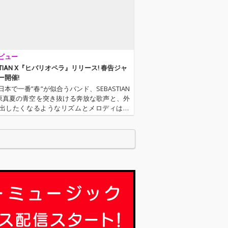
曲たち。4月29
・祝)に東京・上
上野外音楽堂で開
る主催野外イベ
TOKYO春告ジャ
2013』と大き
ビュー
った内容になっ
。
STIAN X『ヒバリオペラ』リリース! 春告ジャ
ー開催!
本で一番”春”が似合うバンド、SEBASTIAN
原真夏の青空を突き抜ける奔放な歌声と、外
出したくなるようなリズムとメロディはま
”。今回、OTOTOYでは2000枚限定リリース
グル『ヒバリオペラ』を配信!! 4月29日に