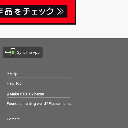
Sync the App
Help
Help Top
Make OTOTOY better
Found something weird? Please mail us
Contact
つ