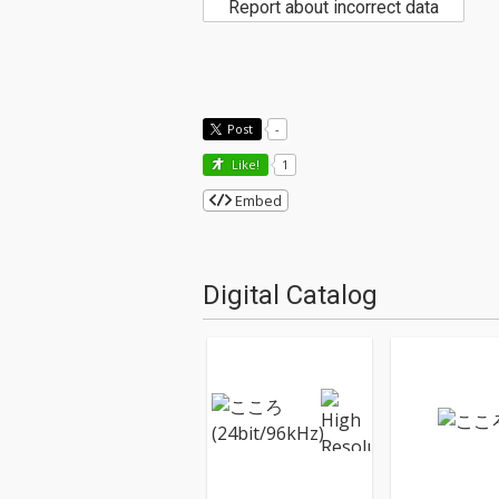
Report about incorrect data
Post
-
Like!
1
Embed
Digital Catalog