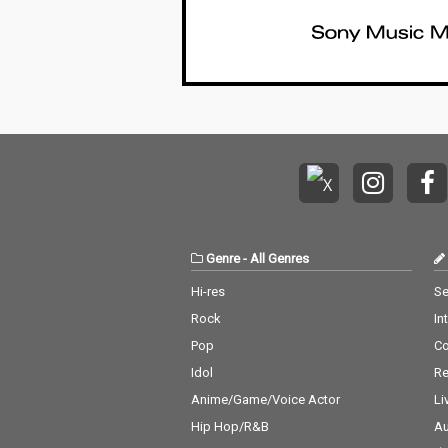
Genre
-
All Genres
Hi-res
Se
Rock
In
Pop
C
Idol
Re
Anime/Game/Voice Actor
Li
Hip Hop/R&B
Au