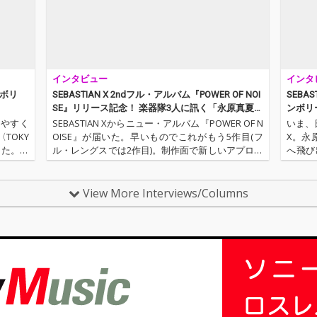
て今作
ンのミト。本作にも収
タートし完成したのが
した新
録した、
録されている「スーダ
本アルバム。エンジニ
日(月
醍醐味
ラ節」をインターネッ
アに、旧知の仲である
野 水
6 曲。
トでたまたま聴き感銘
星野誠(クラムボン等)
催され
を受けたミト氏がライ
を迎え制作。リード曲
ント 『
ブに足を運び、メンバ
「DNA」は早くもライ
ンボリー
インタビュー
インタ
ーと出会いプロデュー
ブでも披露されてお
く関わ
サーとして制作に関わ
り、初見のお客さんが
ている
ンボリ
SEBASTIAN X 2ndフル・アルバム『POWER OF NOI
SEBA
ることに。これまでバ
シンガロング状態にな
SE』リリース記念！ 楽器隊3人に訊く「永原真夏」
ンボリ
ンドが培って来た地に
るほどのキャッチーな
とは?
しやすく
SEBASTIAN Xからニュー・アルバム『POWER OF N
いま、日
足の着いたサウンドが
サビが印象的なミディ
TOKY
OISE』が届いた。早いものでこれがもう5作目(フ
X。永
より洗練され、よりPO
アムナンバー。 さらに
した。都
ル・レングスでは2作目)。制作面で新しいアプロー
へ飛び
Pに、より広がりのあ
春にリリースしたシン
ちがリス
チに挑みながら、誰もが求めるSEBASTIAN Xらしさ
さに”春
る仕上がりになってい
グルからすでにライブ
よりも楽
も見事に捉えた、まさにこの5年間の賜物…
のシン
る。そして注目すべき
の定番曲になっている
上…
View More Interviews/Columns
はVo.永原真夏の歌。持
M-3「ヒバリオペ
ち味であるポジティビ
ラ」、そしてファンの
ティやパワーはそのま
間でも人気の高いメッ
まに、しなやかさや切
セージソングM-9「つ
なさが増し、表現の幅
きぬけて」を収録。書
が大きく広がってい
き下しの新曲達もバン
る。本当のポジティブ
ドの勢いや新たな音楽
はネガティブも内包し
的チャレンジを示す曲
ているのだ。表題曲以
ばかり！