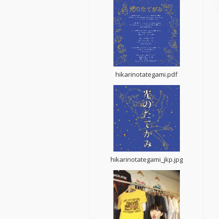
hikarinotategami.pdf
hikarinotategami_jkp.jpg