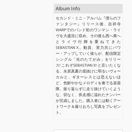
Album Info
セカンド・ミニ・アルバム『僕らのフ
ァンタジー』リリース後、吉祥寺
WARPでのバンド初のワンマン・ライ
ヴを大盛況に収め、その後も西へ東へ
とライヴ行脚を重ねてきた
SEBASTIAN X。動員、実力共にパワ
ー・アップしていく彼らが、配信限定
シングル「光のたてがみ」をリリー
ス! これぞSEBASTIAN X! と言いたくな
る、永原真夏の底抜けに明るいヴォー
カルと、ギターレスとは思えないほ
ど、色鮮やかなメロディを奏でる楽器
隊。振り返らずに走り抜けていくよう
な、切なく、疾走感に溢れたナンバー
が完成しました。購入者には動くアー
トワーク＆撮りおろし写真をプレゼン
ト。