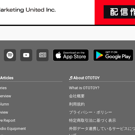
外は、これまで通り、
セルフプロデュース体
制で制作された。バン
ド主催の春の野外イベ
ント「TOKYO春告ジャ
ンボリー」でリリース
された限定シングルに
も収録していた「スー
ダラ節」(原曲:クレイ
ジーキャッツ)のカバー
はBLACK BOTTOM BRA
SS BANDのホーン隊を
バックに従えたアッパ
ーなアレンジ。「ラブ
Articles
About OTOTOY
レターフロム地球」は
ries
What is OTOTOY?
すでにライブでも披露
されているメロディア
terview
会社概要
スな1曲。愛の意味や
olumn
利用規約
伝えることの切なさを
ドラマチックな演奏、
view
プライバシー・ポリシー
情感溢れる歌で表現し
ve Report
特定商取引法に基づく表示
ている。バンドの新機
軸を示す「ぼくはおば
dio Equipment
外部データ連携しているサービスに
けさ」にも注目。クー