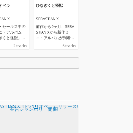
オペラ
ひなぎくと怪獣
IAN X
SEBASTIAN X
・セールス中の
前作から9ヶ月、SEBA
ニ・アルバム
STIAN Xから新作ミ
ぎくと怪獣』か
ニ・アルバムが到着。
月ぶりとなる、
10代の若者たち、かつ
2 tracks
6 tracks
待望の新作リリ
て10代だった者たちへ
 キャリア初のパ
向けて放たれる、SEBA
ジ・シングル。
STIAN Xの2度目の初期
ア / 共同プロ
衝動。勢いに満ちた本
サーにクリープ
作には、新たなサウン
/ ふくろうず /
ド・アレンジ/メッセー
ンク / キリン
ジが散りばめられてい
の仕事で知られ
る。
日向氏を迎え制
た本作。これま
ルフ・プロデュ
制から柏井氏と
プロデュース体
り、バンドが新
テップを踏み出