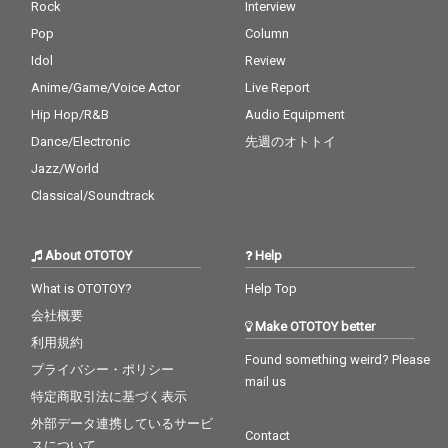
Rock
Interview
Pop
Column
Idol
Review
Anime/Game/Voice Actor
Live Report
Hip Hop/R&B
Audio Equipment
Dance/Electronic
先週のオトトイ
Jazz/World
Classical/Soundtrack
About OTOTOY
Help
What is OTOTOY?
Help Top
会社概要
Make OTOTOY better
利用規約
Found something weird? Please
プライバシー・ポリシー
mail us
特定商取引法に基づく表示
外部データ連携しているサービ
Contact
スについて