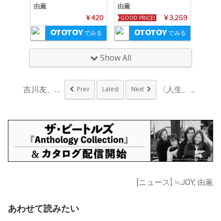
由薫
由薫
¥ 420
GOOD PRICE!
¥ 3,259
でみる
でみる
Show All
吉川友、疾走感溢れる...
〈人生、歌がある〉5...
Prev
Latest
Next
[ニュース] ≒JOY, 由薫
あわせて読みたい