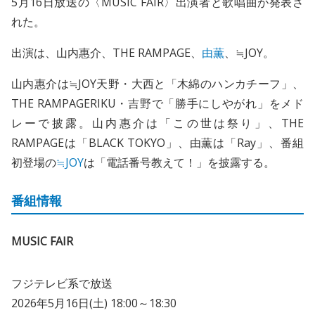
5月16日放送の〈MUSIC FAIR〉出演者と歌唱曲が発表さ
れた。
出演は、山内惠介、THE RAMPAGE、
由薫
、≒JOY。
山内惠介は≒JOY天野・大西と「木綿のハンカチーフ」、
THE RAMPAGERIKU・吉野で「勝手にしやがれ」をメド
レーで披露。山内惠介は「この世は祭り」、THE
RAMPAGEは「BLACK TOKYO」、由薫は「Ray」、番組
初登場の
≒JOY
は「電話番号教えて！」を披露する。
番組情報
MUSIC FAIR
フジテレビ系で放送
2026年5月16日(土) 18:00～18:30