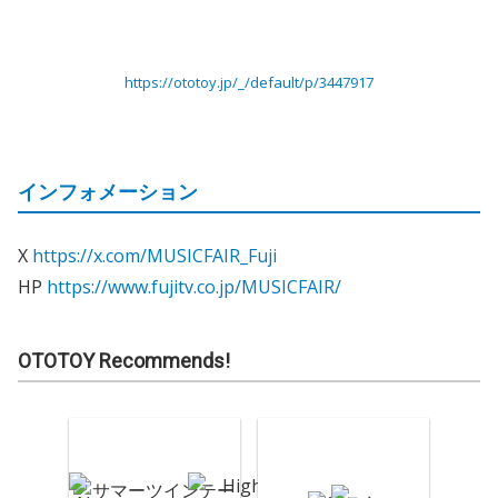
https://ototoy.jp/_/default/p/3447917
インフォメーション
X
https://x.com/MUSICFAIR_Fuji
HP
https://www.fujitv.co.jp/MUSICFAIR/
OTOTOY Recommends!