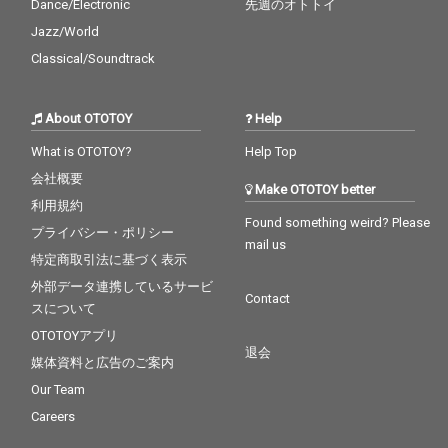
Dance/Electronic
先週のオトトイ
Jazz/World
Classical/Soundtrack
About OTOTOY
Help
What is OTOTOY?
Help Top
会社概要
Make OTOTOY better
利用規約
Found something weird? Please
プライバシー・ポリシー
mail us
特定商取引法に基づく表示
外部データ連携しているサービ
Contact
スについて
OTOTOYアプリ
退会
媒体資料と広告のご案内
Our Team
Careers