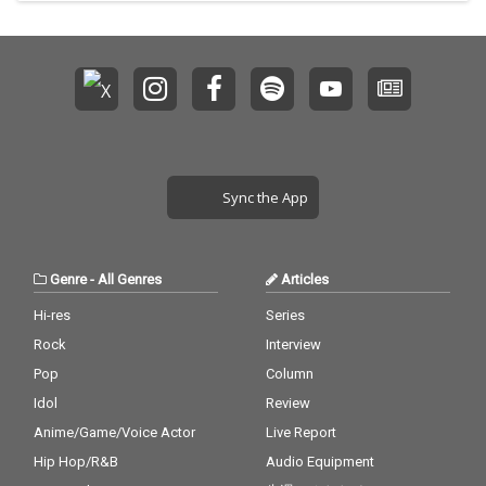
Sync the App
Genre
-
All Genres
Articles
Hi-res
Series
Rock
Interview
Pop
Column
Idol
Review
Anime/Game/Voice Actor
Live Report
Hip Hop/R&B
Audio Equipment