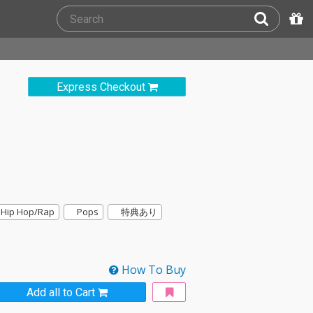
Express Checkout
Hip Hop/Rap
Pops
特典あり
How To Buy
Add all to Cart