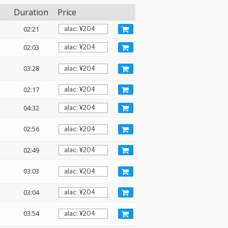
Duration
Price
02:21
02:03
03:28
02:17
04:32
02:56
02:49
03:03
03:04
03:54