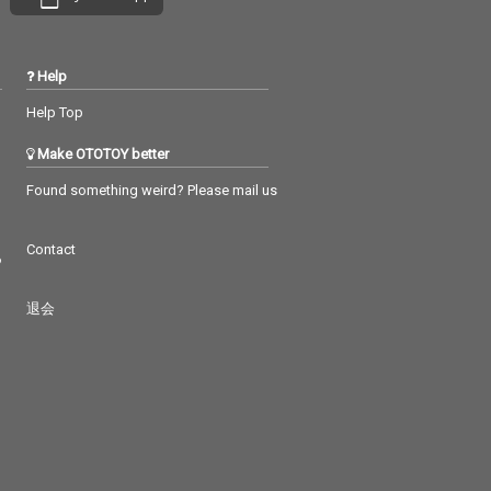
Help
Help Top
Make OTOTOY better
Found something weird? Please mail us
Contact
つ
退会