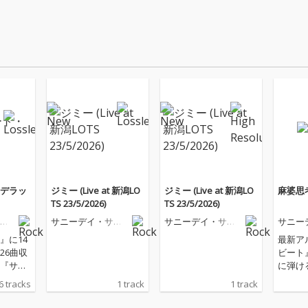
デラッ
ジミー (Live at 新潟LO
ジミー (Live at 新潟LO
麻婆思
TS 23/5/2026)
TS 23/5/2026)
ー
サニーデイ・サー
サニーデイ・サー
サニー
ビス
ビス
ビス
』に14
最新ア
26曲収
ビート
『サニ
に弾け
ック
クナン
6 tracks
1 track
1 track
考」を
たEP