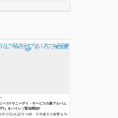
市率いる、日本
中屋浩市率いる、日本
タナティブ/アン
のオルタナティブ/アン
ラウンドの重鎮
ダーグラウンドの重鎮
a carによるリミ
Nasca carによるリミ
やライブ音源に
ックスやライブ音源に
さらに新曲まで
加え、さらに新曲まで
。サニーデイな
も収録。サニーデイな
の遊び心＆聴き
らではの遊び心＆聴き
あふれるEP作品
ごたえあふれるEP作品
です。
ー
リース!! サニーデイ・サービスの新アルバム
 CITY』をハイレゾ配信開始!!
年3月13日(火)正午12時、今年最大の衝撃を与