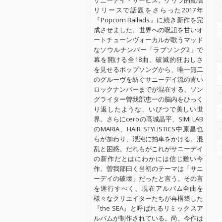
サニーデイ・サービス。ゲリラ的配信
リリースで話題をさらった2017年
『Popcorn Ballads』に続き新作を完
成させました。世界への呪詛を甘いオ
ートチューンヴォーカルが歌うマッド
なソウルナンバー「ラブソング2」で
幕を開ける全18曲。破滅的狂おしさ
を見せるポップソングから、唯一無二
のグルーヴを紡ぐサニーデイ流の青い
ロックナンバーまでが混在する、ソン
グライター曽我部恵一の脳内をひっく
り返したような、いびつで美しい世
界。さらにceroの髙城晶平、SIMI LAB
のMARIA、HAIR STYLISTICS中原昌也
らが加わり、混沌に拍車をかける。混
乱と困惑。だれもがこれがサニーデイ
の新作だとはにわかには信じ難い今
作。曽我部曰く当初のテーマは「サニ
ーデイの破壊」だったと言う。その言
を遂行すべく、現在アルバム全曲を
様々なクリエイターたちが再構築した
『the SEA』と呼ばれるリミックスア
ルバムが制作されている。尚、今作は