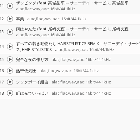
ザッピング (feat. 髙城晶平)
--
サニーデイ・サービス
髙城晶平
11
alac,flac,wav,aac: 16bit/44.1kHz
12
卒業
alac,flac,wav,aac: 16bit/44.1kHz
雨はやんだ (feat. 尾崎友直)
--
サニーデイ・サービス
尾崎友直
13
alac,flac,wav,aac: 16bit/44.1kHz
すべての若き動物たち HAIRSTYLISTICS REMIX
--
サニーデイ・サービ
14
ス
HAIR STYLISTICS
alac,flac,wav,aac: 16bit/44.1kHz
15
完全な夜の作り方
alac,flac,wav,aac: 16bit/44.1kHz
16
熱帯低気圧
alac,flac,wav,aac: 16bit/44.1kHz
17
シックボーイ組曲
alac,flac,wav,aac: 16bit/44.1kHz
18
町は光でいっぱい
alac,flac,wav,aac: 16bit/44.1kHz