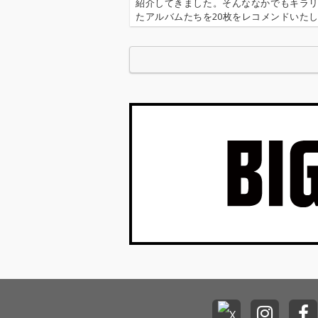
紹介してきました。そんななかでもキラ
たアルバムたちを20枚をレコメンドいた
まさに買い逃し厳禁な20枚、2020年の作
こちらでお届けいたします。 ''OTOTOYレコメンド
2020 …