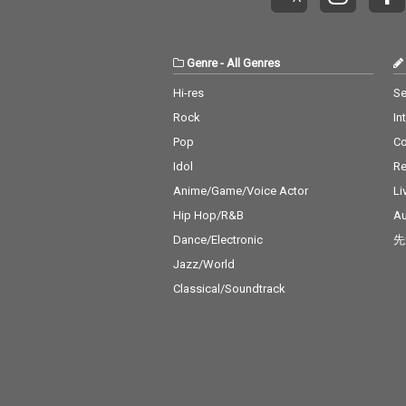
Genre
-
All Genres
Hi-res
Se
Rock
In
Pop
C
Idol
Re
Anime/Game/Voice Actor
Li
Hip Hop/R&B
Au
Dance/Electronic
先
Jazz/World
Classical/Soundtrack