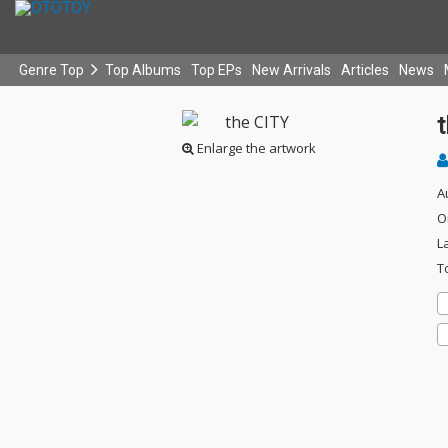
Genre Top
Top Albums
Top EPs
New Arrivals
Articles
News
Enlarge the artwork
A
O
L
T