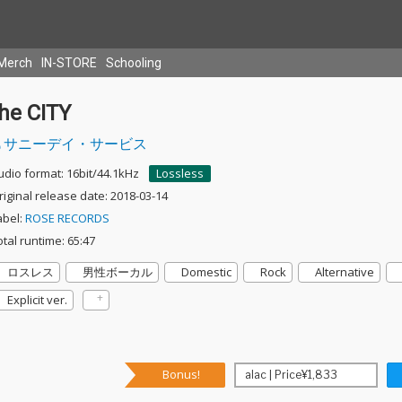
Merch
IN-STORE
Schooling
the CITY
サニーデイ・サービス
udio format: 16bit/44.1kHz
Lossless
riginal release date: 2018-03-14
abel:
ROSE RECORDS
otal runtime: 65:47
ロスレス
男性ボーカル
Domestic
Rock
Alternative
Explicit ver.
Bonus!