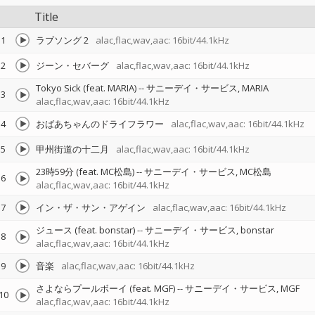
Title
1
ラブソング 2
alac,flac,wav,aac: 16bit/44.1kHz
2
ジーン・セバーグ
alac,flac,wav,aac: 16bit/44.1kHz
Tokyo Sick (feat. MARIA)
--
サニーデイ・サービス
MARIA
3
alac,flac,wav,aac: 16bit/44.1kHz
4
おばあちゃんのドライフラワー
alac,flac,wav,aac: 16bit/44.1kHz
5
甲州街道の十二月
alac,flac,wav,aac: 16bit/44.1kHz
23時59分 (feat. MC松島)
--
サニーデイ・サービス
MC松島
6
alac,flac,wav,aac: 16bit/44.1kHz
7
イン・ザ・サン・アゲイン
alac,flac,wav,aac: 16bit/44.1kHz
ジュース (feat. bonstar)
--
サニーデイ・サービス
bonstar
8
alac,flac,wav,aac: 16bit/44.1kHz
9
音楽
alac,flac,wav,aac: 16bit/44.1kHz
さよならプールボーイ (feat. MGF)
--
サニーデイ・サービス
MGF
10
alac,flac,wav,aac: 16bit/44.1kHz