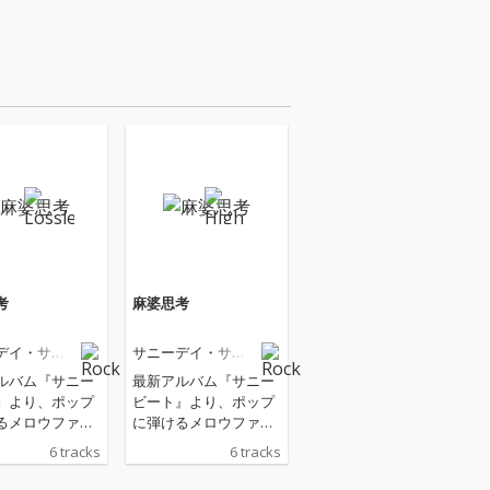
考
麻婆思考
デイ・サー
サニーデイ・サー
ビス
ルバム『サニー
最新アルバム『サニー
』より、ポップ
ビート』より、ポップ
るメロウファン
に弾けるメロウファン
バー「麻婆思
クナンバー「麻婆思
6 tracks
6 tracks
フィーチャーし
考」をフィーチャーし
作品がリリース！
たEP作品がリリース！