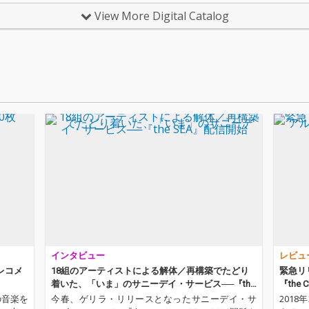
中屋浩
View More Digital Catalog
のオル
ダーグ
Nasc
ックス
加え、
も収録
らでは
ごたえ
です。
インタビュー
レビュ
年レコメ
18組のアーティストによる解体／再構築でたどり
緊急リ
着いた、「いま」のサニーデイ・サービス──『the
『the
SEA』配信開始
の音楽を
今春、ゲリラ・リリースとなったサニーデイ・サ
2018