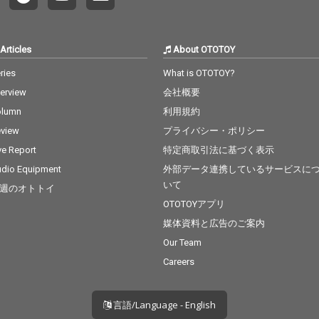
Articles
About OTOTOY
ries
What is OTOTOY?
terview
会社概要
olumn
利用規約
view
プライバシー・ポリシー
ve Report
特定商取引法に基づく表示
dio Equipment
外部データ連携しているサービスに
いて
週のオトトイ
OTOTOYアプリ
媒体資料と広告のご案内
Our Team
Careers
言語/Language - English