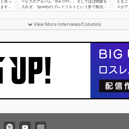
リと光っ
ービスのアルバム『the CITY』。そしてほぼ間髪を
えるニ
します。
入れず、Spotifyのプレイリストという形で順次発
スがアル
品たちを
表された『the CITY』収録楽曲のリミックス・再構
月14日
築プロジェクト『the SEA』。2018年の5月7…
ハイレゾ
View More Interviews/Columns