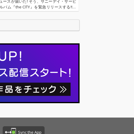
ュースが届いた! そう、サニーデイ・サービ
バム『the CITY』を緊急リリースする!!! 3
(水)0時より配信開始!!! OTOTOYでは本作の
配信を実施します!!! …
Sync the App