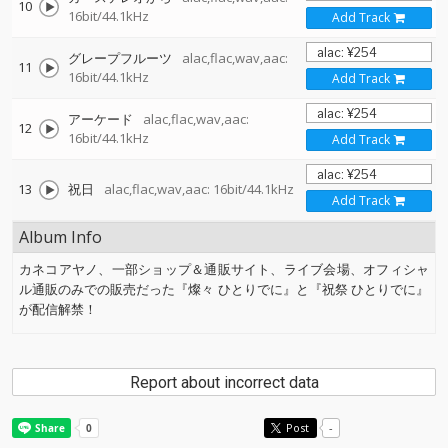
10
16bit/44.1kHz
Add Track
グレープフルーツ
alac,flac,wav,aac:
11
16bit/44.1kHz
Add Track
アーケード
alac,flac,wav,aac:
12
16bit/44.1kHz
Add Track
13
祝日
alac,flac,wav,aac: 16bit/44.1kHz
Add Track
Album Info
カネコアヤノ、一部ショップ＆通販サイト、ライブ会場、オフィシャ
ル通販のみでの販売だった『燦々 ひとりでに』と『祝祭 ひとりでに』
が配信解禁！
Report about incorrect data
Post
-