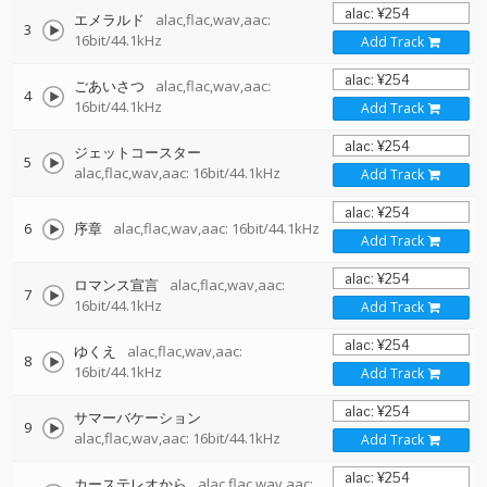
エメラルド
alac,flac,wav,aac:
3
16bit/44.1kHz
Add Track
ごあいさつ
alac,flac,wav,aac:
4
16bit/44.1kHz
Add Track
ジェットコースター
5
alac,flac,wav,aac: 16bit/44.1kHz
Add Track
6
序章
alac,flac,wav,aac: 16bit/44.1kHz
Add Track
ロマンス宣言
alac,flac,wav,aac:
7
16bit/44.1kHz
Add Track
ゆくえ
alac,flac,wav,aac:
8
16bit/44.1kHz
Add Track
サマーバケーション
9
alac,flac,wav,aac: 16bit/44.1kHz
Add Track
カーステレオから
alac,flac,wav,aac: