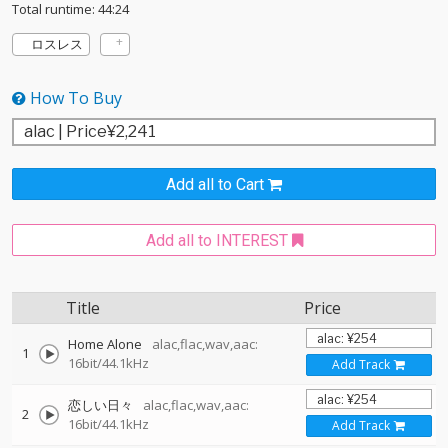
Total runtime: 44:24
ロスレス
How To Buy
Add all to Cart
Add all to INTEREST
Title
Price
Home Alone
alac,flac,wav,aac:
1
16bit/44.1kHz
Add Track
恋しい日々
alac,flac,wav,aac:
2
16bit/44.1kHz
Add Track