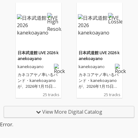
での作品と同様に、レ
での作品と同様に、レ
コーディング＆ミック
コーディング＆ミック
スを濱野泰政（IZU ST
スを濱野泰政（IZU ST
UDIO）、マスタリング
UDIO）、マスタリング
は中村宗一郎（PEACE
は中村宗一郎（PEACE
MUSIC）が担当。ジャ
MUSIC）が担当。ジャ
ケットアートワーク
ケットアートワーク
は、桂澤源が手がけ
は、桂澤源が手がけ
た。
た。
日本武道館 LIVE 2026 k
日本武道館 LIVE 2026 k
anekoayano
anekoayano
kanekoayano
kanekoayano
カネコアヤノ率いるバ
カネコアヤノ率いるバ
ンド・kanekoayano
ンド・kanekoayano
が、2026年1月15日に
が、2026年1月15日に
日本武道館で開催した
日本武道館で開催した
25 tracks
25 tracks
記念すべき初の単独公
記念すべき初の単独公
演。その熱狂の一夜を
演。その熱狂の一夜を
収めたライブ音源作品
収めたライブ音源作品
View More Digital Catalog
『日本武道館 LIVE 2026
『日本武道館 LIVE 2026
kanekoayano』が配
kanekoayano』が配
Error.
信リリース。 本作はア
信リリース。 本作はア
ルバム用に再ミックス
ルバム用に再ミックス