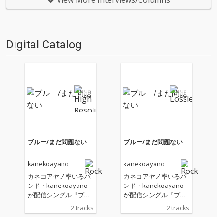
View More Interviews/Columns
聴いてOTOTOYを作っていたの
ィ・ロック・シーンにおいて
か？ ということでスタッフ・
「最もチケットがとりにくい」
チャートをお届けします…
という声を多方面で聞くほど、
そのラ…
Digital Catalog
ブルー/まだ問題ない
ブルー/まだ問題ない
kanekoayano
kanekoayano
カネコアヤノ率いるバ
カネコアヤノ率いるバ
ンド・kanekoayano
ンド・kanekoayano
が配信シングル『ブル
が配信シングル『ブル
ー/まだ問題ない』の2
ー/まだ問題ない』の2
2 tracks
2 tracks
曲をリリース。 これま
曲をリリース。 これま