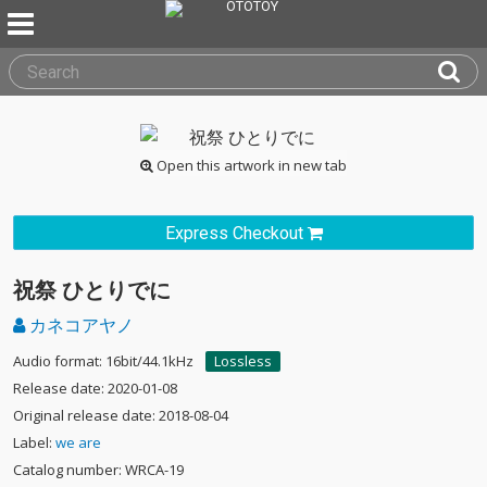
Open this artwork in new tab
Express Checkout
祝祭 ひとりでに
カネコアヤノ
Audio format: 16bit/44.1kHz
Lossless
Release date: 2020-01-08
Original release date: 2018-08-04
Label:
we are
Catalog number: WRCA-19