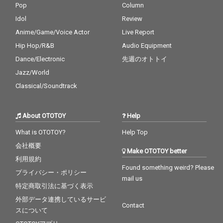
Pop
Column
Idol
Review
Anime/Game/Voice Actor
Live Report
Hip Hop/R&B
Audio Equipment
Dance/Electronic
先週のオトトイ
Jazz/World
Classical/Soundtrack
About OTOTOY
Help
What is OTOTOY?
Help Top
会社概要
Make OTOTOY better
利用規約
Found something weird? Please
プライバシー・ポリシー
mail us
特定商取引法に基づく表示
外部データ連携しているサービ
Contact
スについて