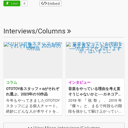
Embed
Like!
0
Interviews/Columns
コラム
インタビュー
OTOTOY各スタッフ＋αがそれぞ
音楽をやっている理由を考え直
れ選ぶ、2025年の10作品
そうじゃないかと──カネコアヤ
ノの『よすが』はいずこに
今年もやってきましたOTOTOY
2018年『祝祭』、2019年
スタッフによる個人チャート。
『燦々』と、まるで何段もの階
絶妙にどんな人が本サイトを運
段を抜かして駆け上がっていく
営しているのか？ そんな自己
かのごとく、その作品において
紹介もちょっとかねておりま
キャリアを飛躍させたカネコア
す。2025年は、それぞれなにを
ヤノ。またここ数年、インデ