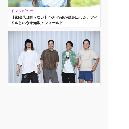
インタビュー
【紫陽花は降らない】⼩河 ⼼優が踏み出した、アイ
ドルという未知数のフィールド
インタビュー
多様な人生への賛歌を──思い出野郎Aチームのニュ
ーEP「エンドロールの後に」
←
3
4
5
6
7
8
9
→