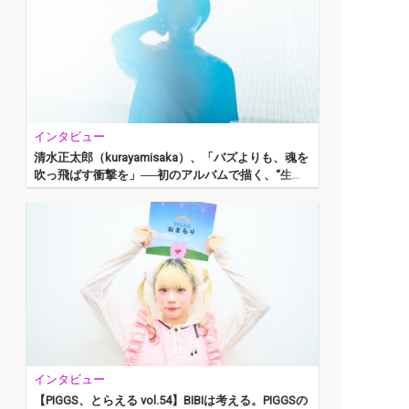
インタビュー
清水正太郎（kurayamisaka）、「バズよりも、魂を
吹っ飛ばす衝撃を」──初のアルバムで描く、“生き
て命燃え尽きるまで”の群像劇
インタビュー
【PIGGS、とらえる vol.54】BIBIは考える。PIGGSの