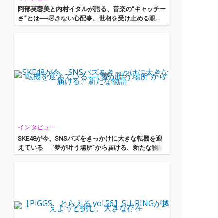
阿部芙蓉美と内村イタルが語る、音楽の“キャッチー
さ”とは──尽きない心配事、世相を受け止める眼差
し
インタビュー
SKE48が今、SNSバズをきっかけに大きな転機を迎
えている──“夢が叶う場所”から届ける、新たな物語