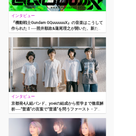
インタビュー
『機動戦士Gundam GQuuuuuuX』の音楽はこうして
作られた！──照井順政&蓮尾理之が開いた、新た
な“ガンダム音楽”の扉
インタビュー
京都発4人組バンド、yoeiの結成から哲学まで徹底解
析──“普通”の言葉で“普通”を問うファースト・アル
バム『さかいめ』