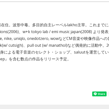
県在住。波形中毒。多目的自主レーベルlakho主宰。これまで
ctions(2006)、w+k tokyo lab / emi music japan(2008
ace, nike, uniqlo, onedotzero, wowなどCM音楽や映像
w/ cutsigh)、pull out (w/ manathol)など偶発的に活動中。
家自身による電子音楽のセレクト・ショップ、saluutを運営してい
sleep』を含む数点の作品をリリース予定。