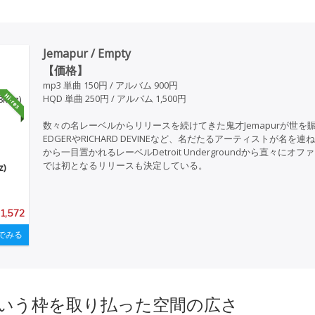
Jemapur / Empty
【価格】
mp3 単曲 150円 / アルバム 900円
HQD 単曲 250円 / アルバム 1,500円
数々の名レーベルからリリースを続けてきた鬼才Jemapurが世を賑わ
EDGERやRICHARD DEVINEなど、名だたるアーティストが名を
から一目置かれるレーベルDetroit Undergroundから直々にオ
では初となるリリースも決定している。
z)
 1,572
でみる
いう枠を取り払った空間の広さ