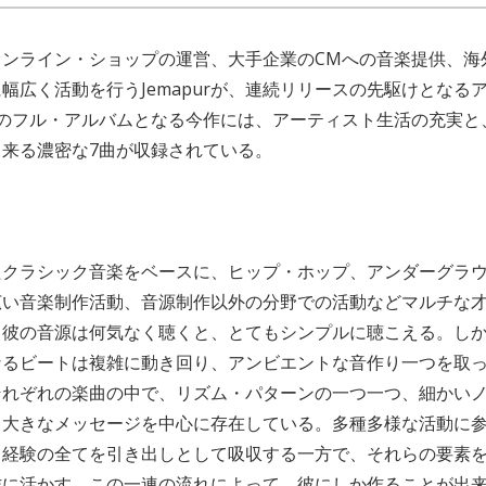
オンライン・ショップの運営、大手企業のCMへの音楽提供、海
幅広く活動を行うJemapurが、連続リリースの先駆けとなる
りのフル・アルバムとなる今作には、アーティスト生活の充実と
来る濃密な7曲が収録されている。
たクラシック音楽をベースに、ヒップ・ホップ、アンダーグラ
広い音楽制作活動、音源制作以外の分野での活動などマルチな
だが、彼の音源は何気なく聴くと、とてもシンプルに聴こえる。し
なるビートは複雑に動き回り、アンビエントな音作り一つを取
それぞれの楽曲の中で、リズム・パターンの一つ一つ、細かい
、大きなメッセージを中心に存在している。多種多様な活動に
経験の全てを引き出しとして吸収する一方で、それらの要素をJe
作に活かす。この一連の流れによって、彼にしか作ることが出