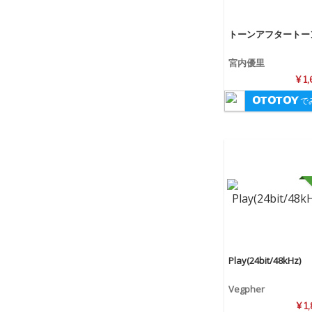
トーンアフタートー
宮内優里
¥ 1
で
Play(24bit/48kHz)
Vegpher
¥ 1