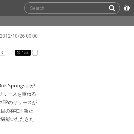
2012/10/26 00:00
Post
-
k Springs』が
らリリースを重ねる
やEPのリリースが
存在!!! 新た
ご堪能いただきた