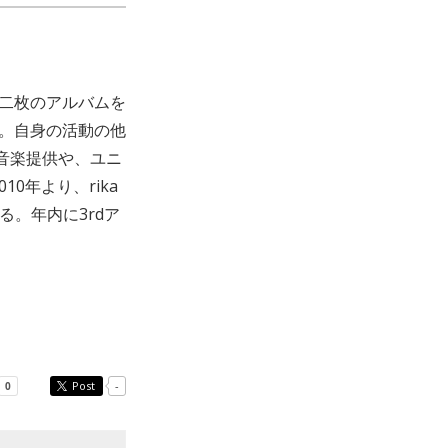
に二枚のアルバムを
) より発表。自身の活動の他
作品への音楽提供や、ユニ
2010年より、rika
る。年内に3rdア
Post
-