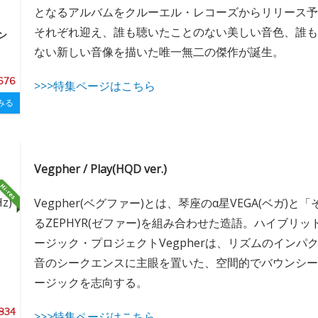
となるアルバムをクルーエル・レコーズからリリース予
それぞれ迎え、誰も聴いたことのない美しい音色、誰も
ン
ない新しい音像を描いた唯一無二の傑作が誕生。
,676
>>>特集ページはこちら
みる
Vegpher / Play(HQD ver.)
Vegpher(ベグファー)とは、琴座のα星VEGA(ベガ)
るZEPHYR(ゼファー)を組み合わせた造語。ハイブリ
ージック・プロジェクトVegpherは、リズムのインパ
音のシークエンスに主眼を置いた、空間的でバウンシー
ージックを志向する。
,834
>>>特集ページはこちら