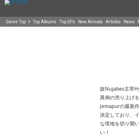
Genre Top
Top Albums
Top EPs
New Arrivals
Articles
News
故Nujabes主宰
異例の売り上げを
Jemapurの
決定しており、イ
な境地を切り開
い！