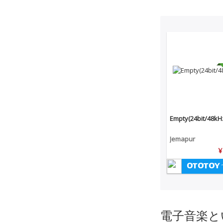
Empty(24bit/48kH
Jemapur
¥
電子音楽と