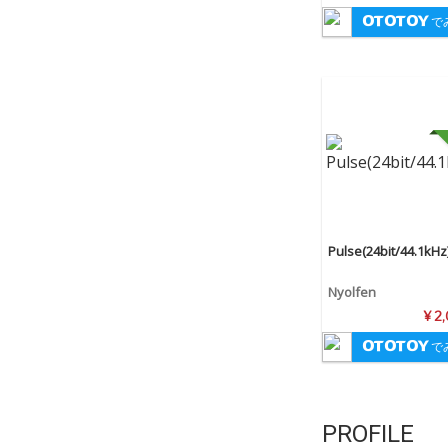
で
Pulse(24bit/44.1kHz
Nyolfen
¥ 2
で
PROFILE