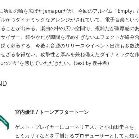
に活動の輪を広げたJemapurだが、今回のアルバム『Empty
プルかつダイナミックなアレンジがされていて、電子音楽とい
じることが出来る。楽曲の中の広い空間で、複雑だが重厚感の
セサイザー、細やかだが隙間を埋めすぎないエフェクトが絡み
を鋭く刺激する。今後も音源のリリースやイベント出演も多数
待せざるを得ない。攻撃性と厚みを兼ね備えたダイナミックな
urの“今”を感じていただきたい。(text by 櫻井希)
ND
宮内優里 / トーンアフタートーン
ゲスト・プレイヤーにコーネリアスこと小山田圭吾を、
ヒミカリィなどを手掛けるプロデューサーとしても知ら