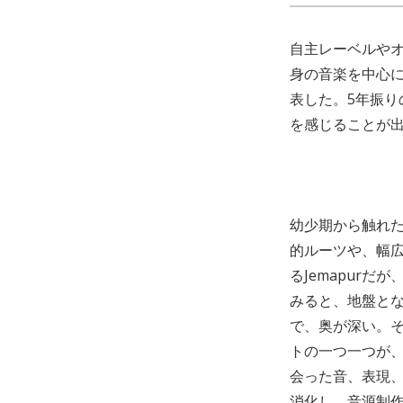
自主レーベルや
身の音楽を中心に
表した。5年振
を感じることが出
幼少期から触れ
的ルーツや、幅
るJemapur
みると、地盤と
で、奥が深い。
トの一つ一つが
会った音、表現、
消化し、音源制