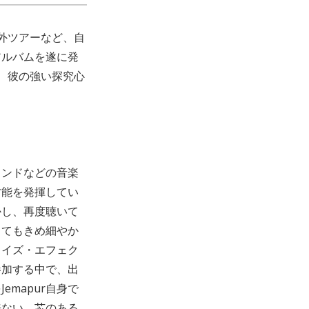
外ツアーなど、自
アルバムを遂に発
、彼の強い探究心
ウンドなどの音楽
才能を発揮してい
かし、再度聴いて
ってもきめ細やか
ノイズ・エフェク
参加する中で、出
mapur自身で
来ない、芯のある