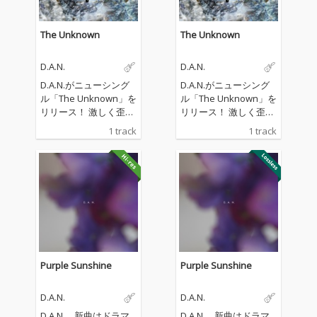
The Unknown
The Unknown
D.A.N.
D.A.N.
D.A.N.がニューシング
D.A.N.がニューシング
ル「The Unknown」を
ル「The Unknown」を
リリース！ 激しく歪ん
リリース！ 激しく歪ん
だベースサウンドが全
だベースサウンドが全
1 track
1 track
編を貫き、かつてなく
編を貫き、かつてなく
獰猛でフィジカルなア
獰猛でフィジカルなア
プローチへと踏み込ん
プローチへと踏み込ん
だ“未知”の感覚。バン
だ“未知”の感覚。バン
ド史上最もアグレッシ
ド史上最もアグレッシ
ブなサウンドで新たな
ブなサウンドで新たな
フェーズへと突入した
フェーズへと突入した
「The Unknown」。
「The Unknown」。
Purple Sunshine
Purple Sunshine
D.A.N.
D.A.N.
D.A.N.、新曲はドラマ
D.A.N.、新曲はドラマ