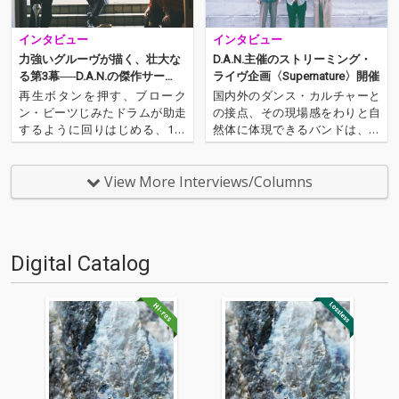
インタビュー
インタビュー
力強いグルーヴが描く、壮大な
D.A.N.主催のストリーミング・
る第3幕──D.A.N.の傑作サー
ライヴ企画〈Supernature〉開催
ド・アルバム
再生ボタンを押す、ブローク
国内外のダンス・カルチャーと
ン・ビーツじみたドラムが助走
の接点、その現場感をわりと自
するように回りはじめる、1分
然体に体現できるバンドは、こ
後、疾走するシンセ・リフとと
こ日本では少ない気もするのだ
もにアルバムは重力を振り切っ
が、わりと彼らはクールに、自
て、軽快な足取りで走り出す。
然体にそれをやりのけている。
View More Interviews/Columns
気づけば一気にラスト、幕引き
6月13日（土）に主催ライヴ・
を図るピアノの音色でふと我に
ストリーミング企画〈Supernat
返る。 端的に言って、D.A.N.…
ure〉の開催を控えて…
Digital Catalog