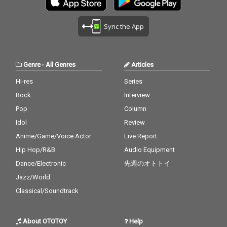
Sync the App
Genre
-
All Genres
Articles
Hi-res
Series
Rock
Interview
Pop
Column
Idol
Review
Anime/Game/Voice Actor
Live Report
Hip Hop/R&B
Audio Equipment
Dance/Electronic
先週のオトトイ
Jazz/World
Classical/Soundtrack
About OTOTOY
Help