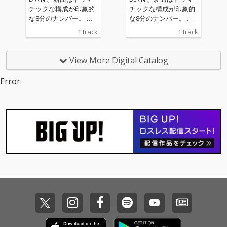
チックな構成が印象的
チックな構成が印象的
な8分のナンバー。 ミ
な8分のナンバー。 ミ
ックスは前作の「Dayd
ックスは前作の「Dayd
1 track
1 track
reaming」同様、アデ
reaming」同様、アデ
ルの「21」でのレコー
ルの「21」でのレコー
ディングによりグラミ
ディングによりグラミ
View More Digital Catalog
ー賞を受賞したエンジ
ー賞を受賞したエンジ
ニアのリアム・ノーラ
ニアのリアム・ノーラ
Error.
ン、マスタリングはオ
ン、マスタリングはオ
ジー・オズボーンやW
ジー・オズボーンやW
et Legの作品でグラミ
et Legの作品でグラミ
ー受賞歴を持つエンジ
ー受賞歴を持つエンジ
ニアのマット・コルト
ニアのマット・コルト
ンが担当した。
ンが担当した。