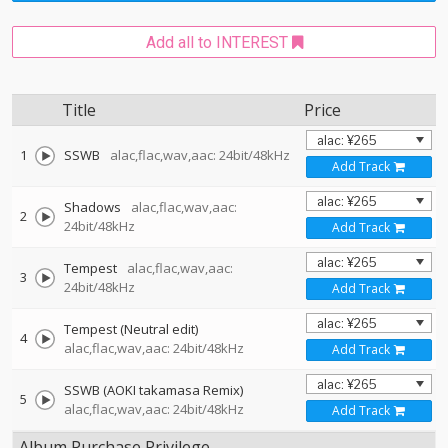
Add all to INTEREST
Title
Price
1
SSWB
alac,flac,wav,aac: 24bit/48kHz
Add Track
Shadows
alac,flac,wav,aac:
2
24bit/48kHz
Add Track
Tempest
alac,flac,wav,aac:
3
24bit/48kHz
Add Track
Tempest (Neutral edit)
4
alac,flac,wav,aac: 24bit/48kHz
Add Track
SSWB (AOKI takamasa Remix)
5
alac,flac,wav,aac: 24bit/48kHz
Add Track
Album Purchase Privilege