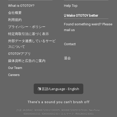
What is OTOTOY?
Help Top
会社概要
Make OTOTOY better
利用規約
Found something weird? Please
プライバシー・ポリシー
mail us
特定商取引法に基づく表示
外部データ連携しているサービ
Contact
スについて
OTOTOYアプリ
退会
媒体資料と広告のご案内
Our Team
Careers
言語/Language - English
There's a sound you can't brush off
許諾 JASRAC: 9008872001Y30005, 9008872005Y37019 / NexTone:
ID000000232, ID000000233 / エルマーク: RIAJ80023001