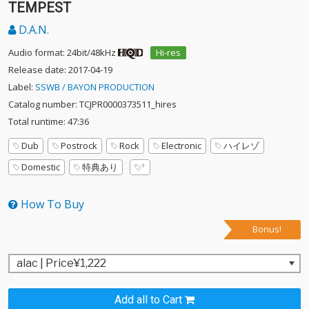
TEMPEST
D.A.N.
Audio format: 24bit/48kHz
Hi-res
Release date: 2017-04-19
Label:
SSWB / BAYON PRODUCTION
Catalog number: TCJPR0000373511_hires
Total runtime: 47:36
Dub
Postrock
Rock
Electronic
ハイレゾ
Domestic
特典あり
How To Buy
Bonus!
Add all to Cart