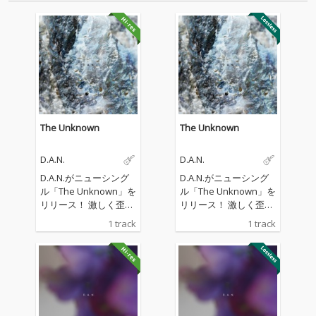
The Unknown
The Unknown
D.A.N.
D.A.N.
D.A.N.がニューシング
D.A.N.がニューシング
ル「The Unknown」を
ル「The Unknown」を
リリース！ 激しく歪ん
リリース！ 激しく歪ん
だベースサウンドが全
だベースサウンドが全
1 track
1 track
編を貫き、かつてなく
編を貫き、かつてなく
獰猛でフィジカルなア
獰猛でフィジカルなア
プローチへと踏み込ん
プローチへと踏み込ん
だ“未知”の感覚。バン
だ“未知”の感覚。バン
ド史上最もアグレッシ
ド史上最もアグレッシ
ブなサウンドで新たな
ブなサウンドで新たな
フェーズへと突入した
フェーズへと突入した