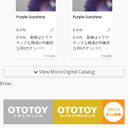
「The Unknown」。
「The Unknown」。
Purple Sunshine
Purple Sunshine
D.A.N.
D.A.N.
D.A.N.、新曲はドラマ
D.A.N.、新曲はドラマ
チックな構成が印象的
チックな構成が印象的
な8分のナンバー。 ミ
な8分のナンバー。 ミ
ックスは前作の「Dayd
ックスは前作の「Dayd
1 track
1 track
reaming」同様、アデ
reaming」同様、アデ
ルの「21」でのレコー
ルの「21」でのレコー
ディングによりグラミ
ディングによりグラミ
View More Digital Catalog
ー賞を受賞したエンジ
ー賞を受賞したエンジ
ニアのリアム・ノーラ
ニアのリアム・ノーラ
Error.
ン、マスタリングはオ
ン、マスタリングはオ
ジー・オズボーンやW
ジー・オズボーンやW
et Legの作品でグラミ
et Legの作品でグラミ
ー受賞歴を持つエンジ
ー受賞歴を持つエンジ
ニアのマット・コルト
ニアのマット・コルト
ンが担当した。
ンが担当した。