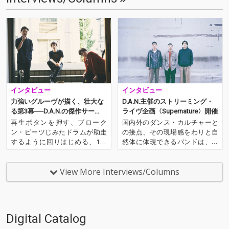
インタビュー
インタビュー
力強いグルーヴが描く、壮大な
D.A.N.主催のストリーミング・
る第3幕──D.A.N.の傑作サー
ライヴ企画〈Supernature〉開催
ド・アルバム
再生ボタンを押す、ブローク
国内外のダンス・カルチャーと
ン・ビーツじみたドラムが助走
の接点、その現場感をわりと自
するように回りはじめる、1分
然体に体現できるバンドは、こ
後、疾走するシンセ・リフとと
こ日本では少ない気もするのだ
もにアルバムは重力を振り切っ
が、わりと彼らはクールに、自
て、軽快な足取りで走り出す。
然体にそれをやりのけている。
View More Interviews/Columns
気づけば一気にラスト、幕引き
6月13日（土）に主催ライヴ・
を図るピアノの音色でふと我に
ストリーミング企画〈Supernat
返る。 端的に言って、D.A.N.…
ure〉の開催を控えて…
Digital Catalog