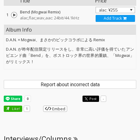
Title
Price
Bend (Mogwai Remix)
1
alac,flac,wav,aac: 24bit/44.1kHz
Add Track
Album Info
D.A.N. × Mogwai、まさかのビックコラボによる Remix
D.A.N. が昨年配信限定リリースをし、非常に高い評価を得ていたアン
ビエンド曲「Bend」を、ポストロック界の世界的重鎮、「Mogwai」
がリミックス！
Report about incorrect data
Post
-
Embed
Like!
1
Interviews/Columns