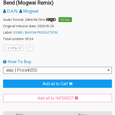
Bend (Mogwai Remix)
D.A.N.
Mogwai
Audio format: 24bit/44.1kHz
Hi-res
Original release date: 2020-05-30
Label:
SSWB / BAYON PRODUCTION
Total runtime: 05:54
ハイレゾ
How To Buy
Add all to Cart
Add all to INTEREST