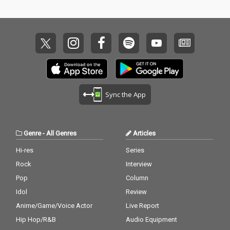
Sync the App
Genre
-
All Genres
Articles
Hi-res
Series
Rock
Interview
Pop
Column
Idol
Review
Anime/Game/Voice Actor
Live Report
Hip Hop/R&B
Audio Equipment