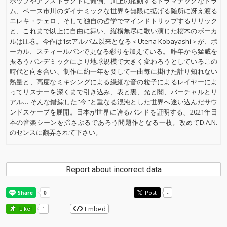
ホップやアブストラクトに傾倒、川上の躍動するドラマチックなドラ
ム、ベース市川のダイナミックな世界を無限に拡げる随所に冴え渡る
エレキ・チェロ、そして独自の哲学でマインドトリップするリリック
と、これまで以上に自由に舞い、縦横無尽に歌い演じた櫻木のボーカ
ルは圧巻。今作は1stアルバム以来となる＜Utena Kobayashi＞が、ボ
ーカル、スティールパンで更なる彩りを加えている。 昨年から猛威を
振るうパンデミックにより地球規模で大きく変わろうとしているこの
時代と向き合い、制作に約一年を要して一曲毎に掛けた計り知れない
熱量と、高度なミキシングによる繊細な音の粒子によるレイヤーによ
ってリスナーを深くまで引き込み、表と裏、光と闇、バーチャルとリ
アル… そんな錯綜した"今"と重なる混沌とした世界へ迷い込んだサウ
ンドスケープを展開。日本が世界に誇るバンドを証明する、2021年日
本の音楽シーンを揺さぶるであろう問題作となる一枚。改めてD.A.N.
のセンスに翻弄されて下さい。
Report about incorrect data
Post
-
Embed
Like!
1