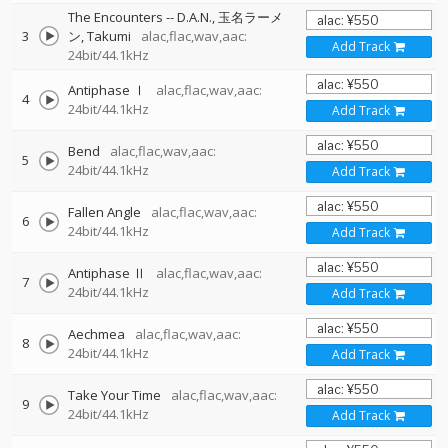
The Encounters
--
D.A.N.
玉名ラーメ
3
ン
Takumi
alac,flac,wav,aac:
Add Track
24bit/44.1kHz
Antiphase Ⅰ
alac,flac,wav,aac:
4
24bit/44.1kHz
Add Track
Bend
alac,flac,wav,aac:
5
24bit/44.1kHz
Add Track
Fallen Angle
alac,flac,wav,aac:
6
24bit/44.1kHz
Add Track
Antiphase Ⅱ
alac,flac,wav,aac:
7
24bit/44.1kHz
Add Track
Aechmea
alac,flac,wav,aac:
8
24bit/44.1kHz
Add Track
Take Your Time
alac,flac,wav,aac:
9
24bit/44.1kHz
Add Track