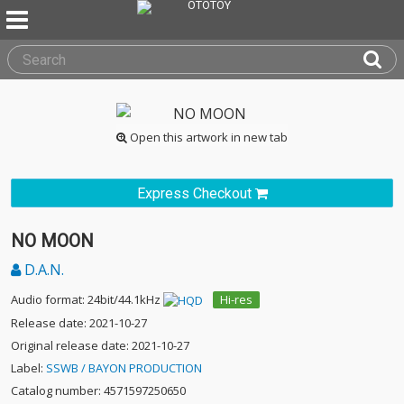
Open this artwork in new tab
Express Checkout
NO MOON
D.A.N.
Audio format: 24bit/44.1kHz
Hi-res
Release date: 2021-10-27
Original release date: 2021-10-27
Label:
SSWB / BAYON PRODUCTION
Catalog number: 4571597250650