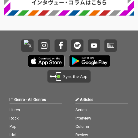
ンが担当した。
ンが担当した。
Sync the App
Genre
-
All Genres
Articles
Hi-res
Series
Rock
Interview
Pop
Column
Idol
Review