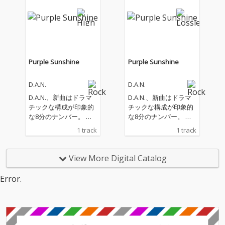
だ“未知”の感覚。バン
だ“未知”の感覚。バン
ド史上最もアグレッシ
ド史上最もアグレッシ
ブなサウンドで新たな
ブなサウンドで新たな
フェーズへと突入した
フェーズへと突入した
「The Unknown」。
「The Unknown」。
Purple Sunshine
Purple Sunshine
D.A.N.
D.A.N.
D.A.N.、新曲はドラマ
D.A.N.、新曲はドラマ
チックな構成が印象的
チックな構成が印象的
な8分のナンバー。 ミ
な8分のナンバー。 ミ
ックスは前作の「Dayd
ックスは前作の「Dayd
1 track
1 track
reaming」同様、アデ
reaming」同様、アデ
ルの「21」でのレコー
ルの「21」でのレコー
ディングによりグラミ
ディングによりグラミ
View More Digital Catalog
ー賞を受賞したエンジ
ー賞を受賞したエンジ
ニアのリアム・ノーラ
ニアのリアム・ノーラ
Error.
ン、マスタリングはオ
ン、マスタリングはオ
ジー・オズボーンやW
ジー・オズボーンやW
et Legの作品でグラミ
et Legの作品でグラミ
ー受賞歴を持つエンジ
ー受賞歴を持つエンジ
ニアのマット・コルト
ニアのマット・コルト