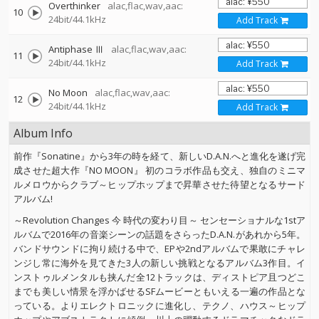
Overthinker
alac,flac,wav,aac:
10
24bit/44.1kHz
Add Track
Antiphase Ⅲ
alac,flac,wav,aac:
11
24bit/44.1kHz
Add Track
No Moon
alac,flac,wav,aac:
12
24bit/44.1kHz
Add Track
Album Info
前作『Sonatine』から3年の時を経て、新しいD.A.N.へと進化を遂げ完
成させた超大作『NO MOON』 初のコラボ作品も交え、独自のミニマ
ルメロウからクラブ～ヒップホップまで昇華させた待望となるサード
アルバム!
～Revolution Changes 今 時代の変わり目～ センセーショナルな1stア
ルバムで2016年の音楽シーンの話題をさらったD.A.N.があれから5年。
バンドサウンドに拘り続ける中で、EPや2ndアルバムで果敢にチャレ
ンジし常に海外を見てきた3人の新しい挑戦となるアルバム3作目。イ
ンストゥルメンタルも挟んだ全12トラックは、ディストピア且つどこ
までも美しい情景を浮かばせるSFムービーともいえる一遍の作品とな
っている。よりエレクトロニックに進化し、テクノ、ハウス～ヒップ