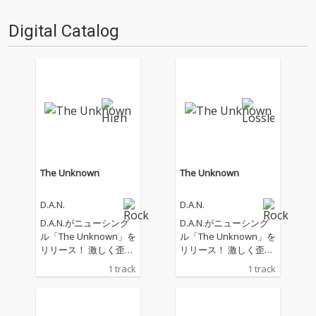
返る。 端的に言って、D.A.N.…
ure〉の開催を控えて…
Digital Catalog
The Unknown
The Unknown
D.A.N.
D.A.N.
D.A.N.がニューシング
D.A.N.がニューシング
ル「The Unknown」を
ル「The Unknown」を
リリース！ 激しく歪ん
リリース！ 激しく歪ん
だベースサウンドが全
だベースサウンドが全
1 track
1 track
編を貫き、かつてなく
編を貫き、かつてなく
獰猛でフィジカルなア
獰猛でフィジカルなア
プローチへと踏み込ん
プローチへと踏み込ん