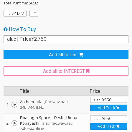
Total runtime: 56:32
ハイレゾ
How To Buy
Add all to Cart
Add all to INTEREST
Title
Price
Anthem
alac,flac,wav,aac:
1
24bit/44.1kHz
Add Track
Floating in Space
--
D.A.N.
Utena
2
Kobayashi
alac,flac,wav,aac:
Add Track
24bit/44.1kHz