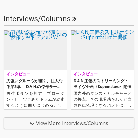
Interviews/Columns
インタビュー
インタビュー
力強いグルーヴが描く、壮大な
D.A.N.主催のストリーミング・
る第3幕──D.A.N.の傑作サー
ライヴ企画〈Supernature〉開催
ド・アルバム
再生ボタンを押す、ブローク
国内外のダンス・カルチャーと
ン・ビーツじみたドラムが助走
の接点、その現場感をわりと自
するように回りはじめる、1分
然体に体現できるバンドは、こ
後、疾走するシンセ・リフとと
こ日本では少ない気もするのだ
もにアルバムは重力を振り切っ
が、わりと彼らはクールに、自
て、軽快な足取りで走り出す。
然体にそれをやりのけている。
View More Interviews/Columns
気づけば一気にラスト、幕引き
6月13日（土）に主催ライヴ・
を図るピアノの音色でふと我に
ストリーミング企画〈Supernat