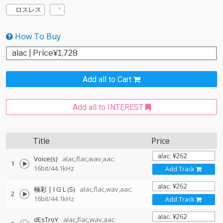
ロスレス
How To Buy
Add all to Cart
Add all to INTEREST
Title
Price
Voice(s)
alac,flac,wav,aac:
1
16bit/44.1kHz
Add Track
極彩 | I G L (S)
alac,flac,wav,aac:
2
16bit/44.1kHz
Add Track
dEsTroY
alac,flac,wav,aac: