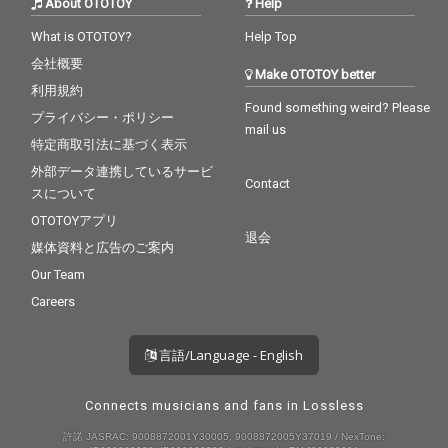
About OTOTOY
Help
「CRYSTAL (feat. Moe
「CRYSTAL (feat. Moe
ka Shiotsuka)」は、羊
ka Shiotsuka)」は、羊
What is OTOTOY?
Help Top
文学の塩塚モエカとの
文学の塩塚モエカとの
待望のコラボレーショ
待望のコラボレーショ
会社概要
Make OTOTOY better
ン。元々レーベル・メ
ン。元々レーベル・メ
利用規約
イトとして交流を深
イトとして交流を深
Found something weird? Please
プライバシー・ポリシー
め、「BLUE SOULS」
め、「BLUE SOULS」
mail us
のリミックスでも共演
のリミックスでも共演
特定商取引法に基づく表示
してきた2人の関係性
してきた2人の関係性
外部データ連携しているサービ
が、この曲でひとつの
が、この曲でひとつの
Contact
スについて
結実を迎えた。タイト
結実を迎えた。タイト
ル通り、2人の歌声は
ル通り、2人の歌声は
OTOTOYアプリ
結晶のようにまばゆく
結晶のようにまばゆく
退会
媒体資料と広告のご案内
響き、三船の歩みを照
響き、三船の歩みを照
らす希望の光にもなっ
らす希望の光にもなっ
Our Team
ている。 『LOST AND
ている。 『LOST AND
Careers
FOUND』というタイト
FOUND』というタイト
ルが示す通り、このア
ルが示す通り、このア
ルバムは“失ったものと
ルバムは“失ったものと
言語/Language - English
再び見出そうとするも
再び見出そうとするも
の”をめぐる物語だ。失
の”をめぐる物語だ。失
敗や喪失を経てなお立
敗や喪失を経てなお立
Connects musicians and fans in Lossless
ち上がり、再生を遂げ
ち上がり、再生を遂げ
許諾 JASRAC: 9008872001Y30005, 9008872005Y37019 / NexTone:
るという普遍的な人間
るという普遍的な人間