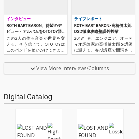
インタビュー
ライブレポート
ROTH BART BARON、待望のデ
ROTH BART BARON×高橋健太郎
ビュー・アルバムをOTOTOY限
DSD徹底攻略塾課外授業
定でハイレゾ配信&インタヴュ
この2人の作る音楽が世界を変
2013年春、エンジニア、オーデ
ー
える。そう信じて、OTOTOYは
ィオ評論家の高橋健太郎を講師
このバンドを追いかけてきまし
に迎えて、春期講座で開講され
た。そしていま、その手始めと
たDSD徹底攻略塾。MP2、WAV
なる大きな一歩を踏み出そうと
とも違う”超”高音質、DSDにつ
しています。彼らの名前は、RO
いてその基礎から学び、実際に
View More Interviews/Columns
TH BART BARON(ロット・バル
体験する授業をおこないまし
ト・バロン)。東京出身の三船雅
た。全3回を終えた本講座が、
也と中原鉄也…
ミューズ音楽院を飛び…
Digital Catalog