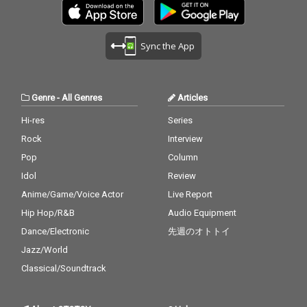
プルな8ビートに乗せ
プルな8ビートに乗せ
られた言葉は、どこま
られた言葉は、どこま
でもストレートに心を
でもストレートに心を
Sync the App
打つ。 音楽的挑戦もま
打つ。 音楽的挑戦もま
た、本作の大きな柱で
た、本作の大きな柱で
ある。トラックメイキ
ある。トラックメイキ
ングとバンド・サウン
ングとバンド・サウン
Genre
-
All Genres
Articles
ドを融合させた先行シ
ドを融合させた先行シ
ングル「Kitsunebi」で
ングル「Kitsunebi」で
Hi-res
Series
は、西洋楽器を駆使し
は、西洋楽器を駆使し
Rock
Interview
ながらも日本古来の狐
ながらも日本古来の狐
火や浮世絵的な世界観
火や浮世絵的な世界観
Pop
Column
を表現。あちら側とこ
を表現。あちら側とこ
Idol
Review
ちら側の境界を揺らめ
ちら側の境界を揺らめ
かせるような楽曲とな
かせるような楽曲とな
Anime/Game/Voice Actor
Live Report
り、日本語の響きで欧
り、日本語の響きで欧
Hip Hop/R&B
Audio Equipment
米的なサウンドスケー
米的なサウンドスケー
Dance/Electronic
先週のオトトイ
プを描いてきた彼らに
プを描いてきた彼らに
とって、新しい地平を
とって、新しい地平を
Jazz/World
示す試みとなってい
示す試みとなってい
Classical/Soundtrack
る。 また、2024年の
る。 また、2024年の
「BEAR NIGHT」でサ
「BEAR NIGHT」でサ
プライズ披露された
プライズ披露された