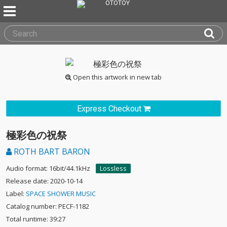
Open this artwork in new tab
Express Checkout
極彩色の祝祭
ROTH BART BARON
Audio format: 16bit/44.1kHz
Lossless
Release date: 2020-10-14
Label:
SPACE SHOWER MUSIC
Catalog number: PECF-1182
Total runtime: 39:27