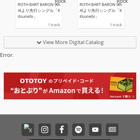
て、これまで以上にワ
て、これまで以上にワ
ROTH BART BARON 9th
ROTH BART BARON 9th
ガママで、大胆に、新
ガママで、大胆に、新
Alより先行シングル「K
Alより先行シングル「K
しい方向性を提示して
しい方向性を提示して
itsunebi」
itsunebi」
いる。 アルバムを象徴
いる。 アルバムを象徴
1 track
1 track
する楽曲のひとつ「”Y
する楽曲のひとつ「”Y
ou're the Best Person
ou're the Best Person
in This World”」
in This World”」
View More Digital Catalog
は、“君はこの世で一番
は、“君はこの世で一番
美しい人”と歌い上げ
美しい人”と歌い上げ
Error.
る。シンプルな言葉選
る。シンプルな言葉選
びをあえて無防備に解
びをあえて無防備に解
き放つことで、シニカ
き放つことで、シニカ
ルさを内包させた上で
ルさを内包させた上で
普遍的な肯定のメッセ
普遍的な肯定のメッセ
ージへと昇華させた。
ージへと昇華させた。
現代の複雑な問題を抱
現代の複雑な問題を抱
え込んだまま生きる尊
え込んだまま生きる尊
さを讃え、聴き手にま
さを讃え、聴き手にま
っすぐに響く人間賛歌
っすぐに響く人間賛歌
である。原型は数年前
である。原型は数年前
に生まれていたが、よ
に生まれていたが、よ
うやく今作というタイ
うやく今作というタイ
ミングで世に出ること
ミングで世に出ること
となった。珍しくシン
となった。珍しくシン