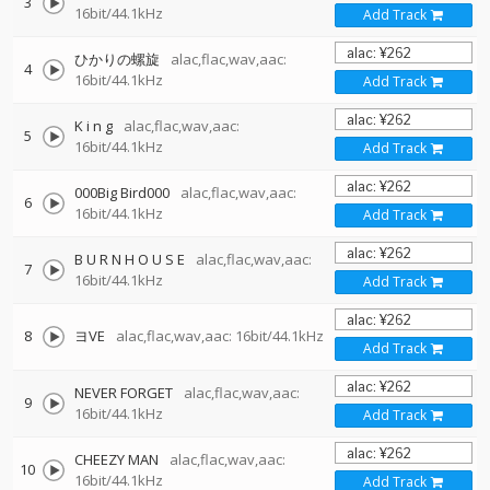
3
16bit/44.1kHz
Add Track
ひかりの螺旋
alac,flac,wav,aac:
4
16bit/44.1kHz
Add Track
K i n g
alac,flac,wav,aac:
5
16bit/44.1kHz
Add Track
000Big Bird000
alac,flac,wav,aac:
6
16bit/44.1kHz
Add Track
B U R N H O U S E
alac,flac,wav,aac:
7
16bit/44.1kHz
Add Track
8
ヨVE
alac,flac,wav,aac: 16bit/44.1kHz
Add Track
NEVER FORGET
alac,flac,wav,aac:
9
16bit/44.1kHz
Add Track
CHEEZY MAN
alac,flac,wav,aac:
10
16bit/44.1kHz
Add Track