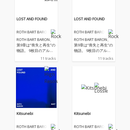
LOST AND FOUND
LOST AND FOUND
ROTH BART BARON
ROTH BART BARON
ROTH BART BARON、
ROTH BART BARON、
第9章は“喪失と再生”の
第9章は“喪失と再生”の
物語。 9枚目のアルバ
物語。 9枚目のアルバ
ム『LOST AND FOUN
ム『LOST AND FOUN
11 tracks
11 tracks
D』は、三船雅也の“現
D』は、三船雅也の“現
在地”をこれまで以上に
在地”をこれまで以上に
赤裸々に映し出し、そ
赤裸々に映し出し、そ
のソングライティング
のソングライティング
に宿るファンタジーを
に宿るファンタジーを
鮮烈に浮かび上がらせ
鮮烈に浮かび上がらせ
た作品だ。 そのコンセ
た作品だ。 そのコンセ
プトは、「この世界で
プトは、「この世界で
はなく、In this world –
はなく、In this world –
僕の世界」。現実をた
僕の世界」。現実をた
Kitsunebi
Kitsunebi
だ写し取るのではな
だ写し取るのではな
く、自らの内側から立
く、自らの内側から立
ROTH BART BARON
ROTH BART BARON
ち上がる景色を通し
ち上がる景色を通し