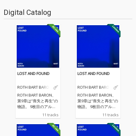
也と中原鉄也…
ミューズ音楽院を飛び…
Digital Catalog
LOST AND FOUND
LOST AND FOUND
ROTH BART BARON
ROTH BART BARON
ROTH BART BARON、
ROTH BART BARON、
第9章は“喪失と再生”の
第9章は“喪失と再生”の
物語。 9枚目のアルバ
物語。 9枚目のアルバ
ム『LOST AND FOUN
ム『LOST AND FOUN
11 tracks
11 tracks
D』は、三船雅也の“現
D』は、三船雅也の“現
在地”をこれまで以上に
在地”をこれまで以上に
赤裸々に映し出し、そ
赤裸々に映し出し、そ
のソングライティング
のソングライティング