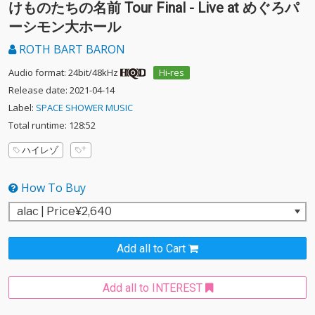
けものたちの名前 Tour Final - Live at めぐろパ
ーシモン大ホール
ROTH BART BARON
Audio format: 24bit/48kHz
Hi-res
Release date: 2021-04-14
Label:
SPACE SHOWER MUSIC
Total runtime: 128:52
ハイレゾ
How To Buy
Add all to Cart
Add all to INTEREST