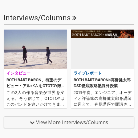
Interviews/Columns
インタビュー
ライブレポート
ROTH BART BARON、待望のデ
ROTH BART BARON×高橋健太郎
ビュー・アルバムをOTOTOY限
DSD徹底攻略塾課外授業
定でハイレゾ配信&インタヴュ
この2人の作る音楽が世界を変
2013年春、エンジニア、オーデ
ー
える。そう信じて、OTOTOYは
ィオ評論家の高橋健太郎を講師
このバンドを追いかけてきまし
に迎えて、春期講座で開講され
た。そしていま、その手始めと
たDSD徹底攻略塾。MP2、WAV
なる大きな一歩を踏み出そうと
とも違う”超”高音質、DSDにつ
しています。彼らの名前は、RO
いてその基礎から学び、実際に
View More Interviews/Columns
TH BART BARON(ロット・バル
体験する授業をおこないまし
ト・バロン)。東京出身の三船雅
た。全3回を終えた本講座が、