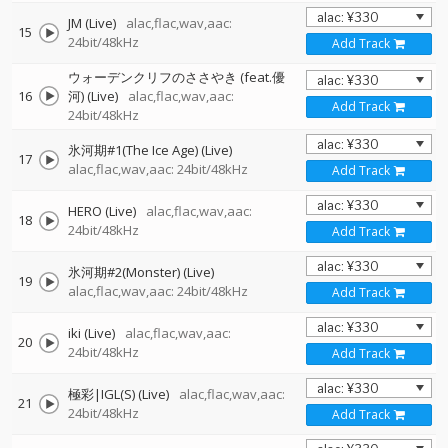
JM (Live)
alac,flac,wav,aac:
15
24bit/48kHz
Add Track
ウォーデンクリフのささやき (feat.優
16
河) (Live)
alac,flac,wav,aac:
Add Track
24bit/48kHz
氷河期#1(The Ice Age) (Live)
17
alac,flac,wav,aac: 24bit/48kHz
Add Track
HERO (Live)
alac,flac,wav,aac:
18
24bit/48kHz
Add Track
氷河期#2(Monster) (Live)
19
alac,flac,wav,aac: 24bit/48kHz
Add Track
iki (Live)
alac,flac,wav,aac:
20
24bit/48kHz
Add Track
極彩|IGL(S) (Live)
alac,flac,wav,aac:
21
24bit/48kHz
Add Track