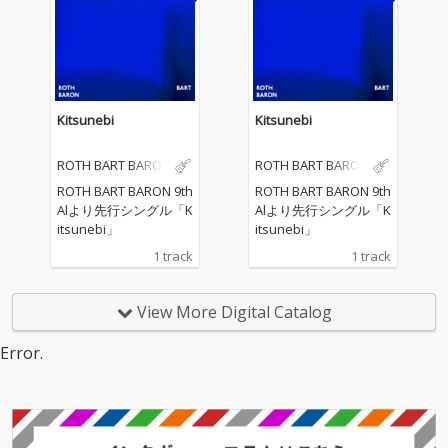
に宿るファンタジーを
に宿るファンタジーを
鮮烈に浮かび上がらせ
鮮烈に浮かび上がらせ
た作品だ。 そのコンセ
た作品だ。 そのコンセ
プトは、「この世界で
プトは、「この世界で
はなく、In this world –
はなく、In this world –
僕の世界」。現実をた
僕の世界」。現実をた
Kitsunebi
Kitsunebi
だ写し取るのではな
だ写し取るのではな
く、自らの内側から立
く、自らの内側から立
ROTH BART BARON
ROTH BART BARON
ち上がる景色を通し
ち上がる景色を通し
て、これまで以上にワ
て、これまで以上にワ
ROTH BART BARON 9th
ROTH BART BARON 9th
ガママで、大胆に、新
ガママで、大胆に、新
Alより先行シングル「K
Alより先行シングル「K
しい方向性を提示して
しい方向性を提示して
itsunebi」
itsunebi」
いる。 アルバムを象徴
いる。 アルバムを象徴
1 track
1 track
する楽曲のひとつ「”Y
する楽曲のひとつ「”Y
ou're the Best Person
ou're the Best Person
in This World”」
in This World”」
View More Digital Catalog
は、“君はこの世で一番
は、“君はこの世で一番
美しい人”と歌い上げ
美しい人”と歌い上げ
Error.
る。シンプルな言葉選
る。シンプルな言葉選
びをあえて無防備に解
びをあえて無防備に解
き放つことで、シニカ
き放つことで、シニカ
ルさを内包させた上で
ルさを内包させた上で
普遍的な肯定のメッセ
普遍的な肯定のメッセ