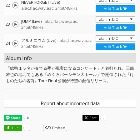
NEVER FORGET (Live)
22
alac,flac,wav,aac: 24bit/48kHz
Add Track
JUMP (Live)
alac,flac,wav,aac:
23
24bit/48kHz
Add Track
アルミニウム (Live)
alac,flac,wav,aac:
24
24bit/48kHz
Add Track
Album Info
「総勢１５名が奏でる夢が現実になるコンサート」と銘打たれ、三船
雅也の地元でもある「めぐろパーシモン大ホール」で開催された『け
ものたちの名前』Tour Final 公演が待望の配信リリース。
Report about incorrect data
Post
-
Embed
Like!
1