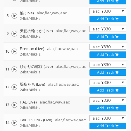
24bit/48kHz
Add Track
焔 (Live)
alac,flac,wav,aac:
8
24bit/48kHz
Add Track
天使の輪っか (Live)
alac,flac,wav,aac:
9
24bit/48kHz
Add Track
Fireman (Live)
alac,flac,wav,aac:
10
24bit/48kHz
Add Track
ひかりの螺旋 (Live)
alac,flac,wav,aac:
11
24bit/48kHz
Add Track
場所たち (Live)
alac,flac,wav,aac:
12
24bit/48kHz
Add Track
HAL (Live)
alac,flac,wav,aac:
13
24bit/48kHz
Add Track
TAICO SONG (Live)
alac,flac,wav,aac:
14
24bit/48kHz
Add Track