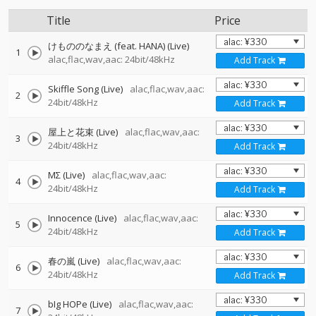
Title
Price
けもののなまえ (feat. HANA) (Live)
1
alac,flac,wav,aac: 24bit/48kHz
Add Track
Skiffle Song (Live)
alac,flac,wav,aac:
2
24bit/48kHz
Add Track
屋上と花束 (Live)
alac,flac,wav,aac:
3
24bit/48kHz
Add Track
MΣ (Live)
alac,flac,wav,aac:
4
24bit/48kHz
Add Track
Innocence (Live)
alac,flac,wav,aac:
5
24bit/48kHz
Add Track
春の嵐 (Live)
alac,flac,wav,aac:
6
24bit/48kHz
Add Track
bIg HOPe (Live)
alac,flac,wav,aac:
7