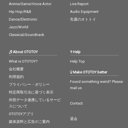
かせるような楽曲とな
かせるような楽曲とな
Anime/Game/Voice Actor
Live Report
り、日本語の響きで欧
り、日本語の響きで欧
Hip Hop/R&B
Audio Equipment
米的なサウンドスケー
米的なサウンドスケー
Dance/Electronic
先週のオトトイ
プを描いてきた彼らに
プを描いてきた彼らに
とって、新しい地平を
とって、新しい地平を
Jazz/World
示す試みとなってい
示す試みとなってい
Classical/Soundtrack
る。 また、2024年の
る。 また、2024年の
「BEAR NIGHT」でサ
「BEAR NIGHT」でサ
プライズ披露された
プライズ披露された
About OTOTOY
Help
「CRYSTAL (feat. Moe
「CRYSTAL (feat. Moe
ka Shiotsuka)」は、羊
ka Shiotsuka)」は、羊
What is OTOTOY?
Help Top
文学の塩塚モエカとの
文学の塩塚モエカとの
待望のコラボレーショ
待望のコラボレーショ
会社概要
Make OTOTOY better
ン。元々レーベル・メ
ン。元々レーベル・メ
利用規約
イトとして交流を深
イトとして交流を深
Found something weird? Please
プライバシー・ポリシー
め、「BLUE SOULS」
め、「BLUE SOULS」
mail us
のリミックスでも共演
のリミックスでも共演
特定商取引法に基づく表示
してきた2人の関係性
してきた2人の関係性
外部データ連携しているサービ
が、この曲でひとつの
が、この曲でひとつの
Contact
スについて
結実を迎えた。タイト
結実を迎えた。タイト
ル通り、2人の歌声は
ル通り、2人の歌声は
OTOTOYアプリ
結晶のようにまばゆく
結晶のようにまばゆく
退会
媒体資料と広告のご案内
響き、三船の歩みを照
響き、三船の歩みを照