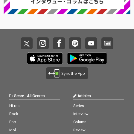
ージへと昇華させた。
ージへと昇華させた。
現代の複雑な問題を抱
現代の複雑な問題を抱
え込んだまま生きる尊
え込んだまま生きる尊
さを讃え、聴き手にま
さを讃え、聴き手にま
っすぐに響く人間賛歌
っすぐに響く人間賛歌
である。原型は数年前
である。原型は数年前
に生まれていたが、よ
に生まれていたが、よ
うやく今作というタイ
うやく今作というタイ
ミングで世に出ること
ミングで世に出ること
となった。珍しくシン
となった。珍しくシン
プルな8ビートに乗せ
プルな8ビートに乗せ
られた言葉は、どこま
られた言葉は、どこま
でもストレートに心を
でもストレートに心を
Sync the App
打つ。 音楽的挑戦もま
打つ。 音楽的挑戦もま
た、本作の大きな柱で
た、本作の大きな柱で
ある。トラックメイキ
ある。トラックメイキ
ングとバンド・サウン
ングとバンド・サウン
Genre
-
All Genres
Articles
ドを融合させた先行シ
ドを融合させた先行シ
ングル「Kitsunebi」で
ングル「Kitsunebi」で
Hi-res
Series
は、西洋楽器を駆使し
は、西洋楽器を駆使し
Rock
Interview
ながらも日本古来の狐
ながらも日本古来の狐
火や浮世絵的な世界観
火や浮世絵的な世界観
Pop
Column
を表現。あちら側とこ
を表現。あちら側とこ
Idol
Review
ちら側の境界を揺らめ
ちら側の境界を揺らめ