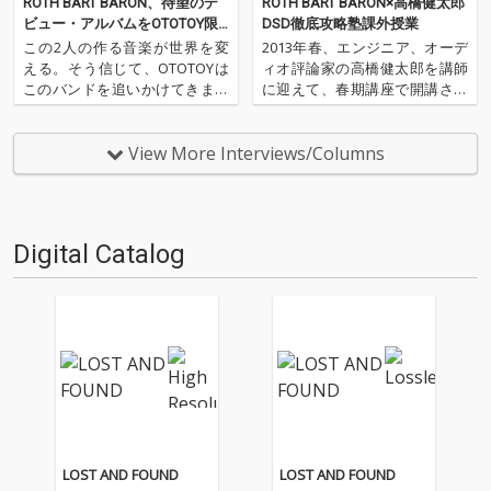
ROTH BART BARON、待望のデ
ROTH BART BARON×高橋健太郎
ビュー・アルバムをOTOTOY限
DSD徹底攻略塾課外授業
定でハイレゾ配信&インタヴュ
この2人の作る音楽が世界を変
2013年春、エンジニア、オーデ
ー
える。そう信じて、OTOTOYは
ィオ評論家の高橋健太郎を講師
このバンドを追いかけてきまし
に迎えて、春期講座で開講され
た。そしていま、その手始めと
たDSD徹底攻略塾。MP2、WAV
なる大きな一歩を踏み出そうと
とも違う”超”高音質、DSDにつ
しています。彼らの名前は、RO
いてその基礎から学び、実際に
View More Interviews/Columns
TH BART BARON(ロット・バル
体験する授業をおこないまし
ト・バロン)。東京出身の三船雅
た。全3回を終えた本講座が、
也と中原鉄也…
ミューズ音楽院を飛び…
Digital Catalog
LOST AND FOUND
LOST AND FOUND