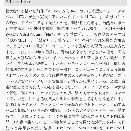
Album Info
壮大なSFを描いた前作『ATOM』から3年。ついに待望のニュー・アル
バム『HEX』が堂々完成！アルバムタイトル『HEX』はヘキサゴン・
六角形、ドイツ語では＜魔法＞の意。繋がる六角形は、自然界に唯一
存在するという幾何学模様、蜂の巣「ハニカム構造」。ROTH BART
BARON が3rd Album 『HEX』をして世に問いかける作品のテーマは
「CONNECT」、「繋がり」。繋がることで存在する蜂の巣の六角形
は、まるでSNSで繋がり、コミュニティを形成する現代人の生き方の
よう。また、2020 年を目前に、日本は東京オリンピックを控え、間も
無く人々は5Gオンライン・インターネットでリアルタイムに繋がって
いく。デジタルが現代人にもたらしたテクノロジーの発明は、既に古
代魔法の力を超えた。全てをデータ化、コンピュータにより日々蓄積
されていく人間のノウハウは世界中の人々の生活をより豊がに、スト
レスの少ないハイブリッドな生活へと滑らかに導いている。当然、音
楽の歴史とともに人々の心を震わせたアコースティックギターや太鼓
の音色、過去のレジェンドたちの名演の数々もデータ化され、スマー
トフォンと共に生きる現代人の生活に音楽として彩りを添えている。
音楽は魔法であり、テクノロジーの結晶なのである。一方、このアル
バムに収録された珠玉の10曲は、バンドのアイデンティティー、愛す
るフォークロックミュージックを軸に同世代の天才ギタリスト岡田拓
郎（ex. 森は生きている） が参加することで更なる説得力を持って作
品へと昇華された。結果、The BeatlesやNeil Young、The Beach