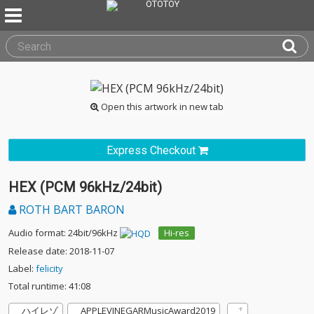
Open this artwork in new tab
Express Checkout
HEX (PCM 96kHz/24bit)
ROTH BART BARON
Audio format: 24bit/96kHz
Hi-res
Release date: 2018-11-07
Label:
felicity
Total runtime: 41:08
ハイレゾ
APPLEVINEGARMusicAward2019