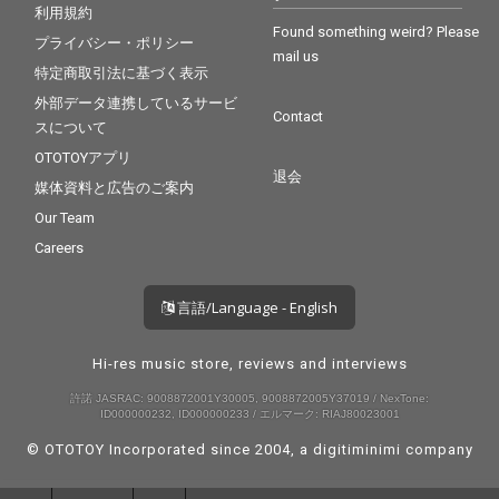
ン。元々レーベル・メ
ン。元々レーベル・メ
利用規約
イトとして交流を深
イトとして交流を深
Found something weird? Please
プライバシー・ポリシー
め、「BLUE SOULS」
め、「BLUE SOULS」
mail us
のリミックスでも共演
のリミックスでも共演
特定商取引法に基づく表示
してきた2人の関係性
してきた2人の関係性
外部データ連携しているサービ
が、この曲でひとつの
が、この曲でひとつの
Contact
スについて
結実を迎えた。タイト
結実を迎えた。タイト
ル通り、2人の歌声は
ル通り、2人の歌声は
OTOTOYアプリ
結晶のようにまばゆく
結晶のようにまばゆく
退会
媒体資料と広告のご案内
響き、三船の歩みを照
響き、三船の歩みを照
らす希望の光にもなっ
らす希望の光にもなっ
Our Team
ている。 『LOST AND
ている。 『LOST AND
Careers
FOUND』というタイト
FOUND』というタイト
ルが示す通り、このア
ルが示す通り、このア
ルバムは“失ったものと
ルバムは“失ったものと
言語/Language - English
再び見出そうとするも
再び見出そうとするも
の”をめぐる物語だ。失
の”をめぐる物語だ。失
敗や喪失を経てなお立
敗や喪失を経てなお立
Hi-res music store, reviews and interviews
ち上がり、再生を遂げ
ち上がり、再生を遂げ
許諾 JASRAC: 9008872001Y30005, 9008872005Y37019 / NexTone:
るという普遍的な人間
るという普遍的な人間
ID000000232, ID000000233 / エルマーク: RIAJ80023001
の営みを、ROTH BART
の営みを、ROTH BART
BARONならではのファ
BARONならではのファ
© OTOTOY Incorporated since 2004, a
digitiminimi
company
ンタジーの世界で描き
ンタジーの世界で描き
切った。素直で、人間
切った。素直で、人間