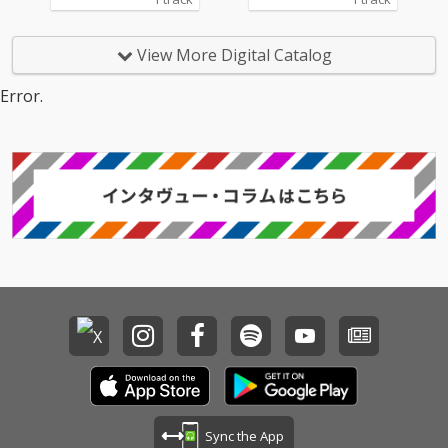
する楽曲のひとつ「”Y
する楽曲のひとつ「”Y
ou're the Best Person
ou're the Best Person
in This World”」
in This World”」
View More Digital Catalog
は、“君はこの世で一番
は、“君はこの世で一番
美しい人”と歌い上げ
美しい人”と歌い上げ
Error.
る。シンプルな言葉選
る。シンプルな言葉選
びをあえて無防備に解
びをあえて無防備に解
き放つことで、シニカ
き放つことで、シニカ
ルさを内包させた上で
ルさを内包させた上で
普遍的な肯定のメッセ
普遍的な肯定のメッセ
ージへと昇華させた。
ージへと昇華させた。
現代の複雑な問題を抱
現代の複雑な問題を抱
え込んだまま生きる尊
え込んだまま生きる尊
さを讃え、聴き手にま
さを讃え、聴き手にま
っすぐに響く人間賛歌
っすぐに響く人間賛歌
である。原型は数年前
である。原型は数年前
に生まれていたが、よ
に生まれていたが、よ
うやく今作というタイ
うやく今作というタイ
ミングで世に出ること
ミングで世に出ること
となった。珍しくシン
となった。珍しくシン
プルな8ビートに乗せ
プルな8ビートに乗せ
られた言葉は、どこま
られた言葉は、どこま
でもストレートに心を
でもストレートに心を
Sync the App
打つ。 音楽的挑戦もま
打つ。 音楽的挑戦もま