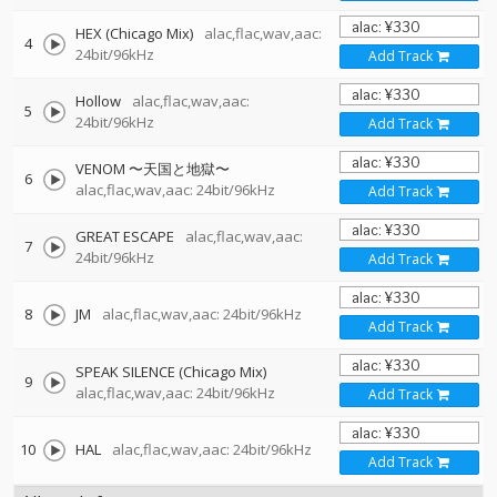
HEX (Chicago Mix)
alac,flac,wav,aac:
4
24bit/96kHz
Add Track
Hollow
alac,flac,wav,aac:
5
24bit/96kHz
Add Track
VENOM 〜天国と地獄〜
6
alac,flac,wav,aac: 24bit/96kHz
Add Track
GREAT ESCAPE
alac,flac,wav,aac:
7
24bit/96kHz
Add Track
8
JM
alac,flac,wav,aac: 24bit/96kHz
Add Track
SPEAK SILENCE (Chicago Mix)
9
alac,flac,wav,aac: 24bit/96kHz
Add Track
10
HAL
alac,flac,wav,aac: 24bit/96kHz
Add Track