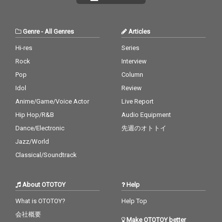
た、本作の大きな柱で
た、本作の大きな柱で
ある。トラックメイキ
ある。トラックメイキ
ングとバンド・サウン
ングとバンド・サウン
Genre
-
All Genres
Articles
ドを融合させた先行シ
ドを融合させた先行シ
ングル「Kitsunebi」で
ングル「Kitsunebi」で
Hi-res
Series
は、西洋楽器を駆使し
は、西洋楽器を駆使し
Rock
Interview
ながらも日本古来の狐
ながらも日本古来の狐
火や浮世絵的な世界観
火や浮世絵的な世界観
Pop
Column
を表現。あちら側とこ
を表現。あちら側とこ
Idol
Review
ちら側の境界を揺らめ
ちら側の境界を揺らめ
かせるような楽曲とな
かせるような楽曲とな
Anime/Game/Voice Actor
Live Report
り、日本語の響きで欧
り、日本語の響きで欧
Hip Hop/R&B
Audio Equipment
米的なサウンドスケー
米的なサウンドスケー
Dance/Electronic
先週のオトトイ
プを描いてきた彼らに
プを描いてきた彼らに
とって、新しい地平を
とって、新しい地平を
Jazz/World
示す試みとなってい
示す試みとなってい
Classical/Soundtrack
る。 また、2024年の
る。 また、2024年の
「BEAR NIGHT」でサ
「BEAR NIGHT」でサ
プライズ披露された
プライズ披露された
About OTOTOY
Help
「CRYSTAL (feat. Moe
「CRYSTAL (feat. Moe
ka Shiotsuka)」は、羊
ka Shiotsuka)」は、羊
What is OTOTOY?
Help Top
文学の塩塚モエカとの
文学の塩塚モエカとの
待望のコラボレーショ
待望のコラボレーショ
会社概要
Make OTOTOY better