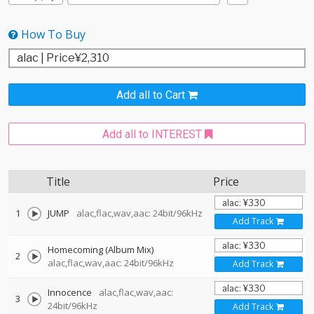
How To Buy
Add all to Cart
Add all to INTEREST
Title
Price
1
JUMP
alac,flac,wav,aac: 24bit/96kHz
Add Track
Homecoming (Album Mix)
2
alac,flac,wav,aac: 24bit/96kHz
Add Track
Innocence
alac,flac,wav,aac:
3
24bit/96kHz
Add Track