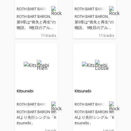
ROTH BART BARON
ROTH BART BARON
ROTH BART BARON、
ROTH BART BARON、
第9章は“喪失と再生”の
第9章は“喪失と再生”の
物語。 9枚目のアルバ
物語。 9枚目のアルバ
ム『LOST AND FOUN
ム『LOST AND FOUN
11 tracks
11 tracks
D』は、三船雅也の“現
D』は、三船雅也の“現
在地”をこれまで以上に
在地”をこれまで以上に
赤裸々に映し出し、そ
赤裸々に映し出し、そ
のソングライティング
のソングライティング
に宿るファンタジーを
に宿るファンタジーを
鮮烈に浮かび上がらせ
鮮烈に浮かび上がらせ
た作品だ。 そのコンセ
た作品だ。 そのコンセ
プトは、「この世界で
プトは、「この世界で
はなく、In this world –
はなく、In this world –
僕の世界」。現実をた
僕の世界」。現実をた
Kitsunebi
Kitsunebi
だ写し取るのではな
だ写し取るのではな
く、自らの内側から立
く、自らの内側から立
ROTH BART BARON
ROTH BART BARON
ち上がる景色を通し
ち上がる景色を通し
て、これまで以上にワ
て、これまで以上にワ
ROTH BART BARON 9th
ROTH BART BARON 9th
ガママで、大胆に、新
ガママで、大胆に、新
Alより先行シングル「K
Alより先行シングル「K
しい方向性を提示して
しい方向性を提示して
itsunebi」
itsunebi」
いる。 アルバムを象徴
いる。 アルバムを象徴
1 track
1 track