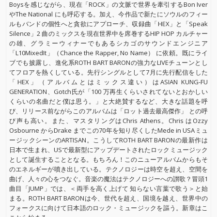
Boysを感じながら、現在「ROCK」の文脈で世界を牽引するBon Iver
やThe National にも呼応する。加え、今作品で新たにソウルのフィー
ルもバンドの個性へと貪欲にアプローチ、収録曲「HEX」と「Speak
Silence」2 曲のミックスを現在世界中を席巻するHIP HOP カルチャー
の雄、グラミーウィナーでもあるシカゴのサウンドエンジニア
「L10MixedIt」（Chance the Rapper, No Name） に依頼。既にライ
ブでも披露し、進化系ROTH BART BARONの強力なLIVEチューンとし
てフロアを熱くしている。先行シングルとして7月に先行配信をした
「HEX」（アルバムとはミックス違い）はASIAN KUNG-FU
GENERATION、Gotch氏が「100 万再生くらいされてないとおかしい
くらいの名曲だと僕は思う。」と大絶賛するなど、大きな話題を呼
び、リリース前ながらこのアルバムは「ロット過去最高傑作」 との呼
び声も高い。また、マスタリングはChris Athens。Chris はOzzy
Osbourne からDrake までこの70年を知り尽くしたMede in USAミュ
ージックシーンのARTISAN。こうしてROTH BART BARONの最新作は
日本で生まれ、USで最新型にアップデートされたロックミュージック
として誕生することとなる。もちろん！このニューアルバムからもそ
のエネルギーが噴き出している。テクノロジーは時空を超え、空間を
曲げ、人々の心をつなぐ。音楽の魔法はテクノロジーへの讃歌？冒頭1
曲目「JUMP」では、＜両手を高く上げて 知らない言葉で歌う＞と始
まる。ROTH BART BARONは今、世代を超え、国境を越え、世界中の
フォークスに向けて日本語のロック・ミュージックを謳う。新章はこ