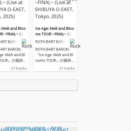
: Melt and Bloo
Ice Age: Melt and Bloo
R ~FINAL~ (Liv
ms TOUR ~FINAL~ (Liv
HIBUYA O-EAST,
e at SHIBUYA O-EAST,
BART BARON
ROTH BART BARON
2025)
Tokyo, 2025)
BART BARON、
ROTH BART BARON、
e: Melt and Bl
『Ice Age: Melt and Bl
 TOUR』の最終公
ooms TOUR』の最終公
BUYA O-EAST
演、SHIBUYA O-EAST
21 tracks
21 tracks
イヴ音源をリリ
でのライヴ音源をリリ
ース！