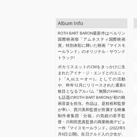
Album Info
ROTH BART BARON最新作はベルリン
国際映画祭「アムネスティ国際映画
賞」特別表彰に輝いた映画『マイスモ
ールランド』のオリジナル・サウンド
トラック!
ポカリスエットのCMをきっかけに生
まれたアイナ・ジ・エンドとのユニッ
ト「A_o(エーオー)」としての活動
や、昨年12月にリリースされた通算6
枚目となるアルバム『無限のHAKU』
も話題のROTH BART BARONが初の映
画音楽を担当。作品は、是枝裕和監督
が率い、西川美和監督が所属する映像
制作者集団「分福」の気鋭の若手監
督・川和田恵真監督の商業映画デビュ
ー作『マイスモールランド』(2022年5
月6日公開)。在日クルド人の少女が、