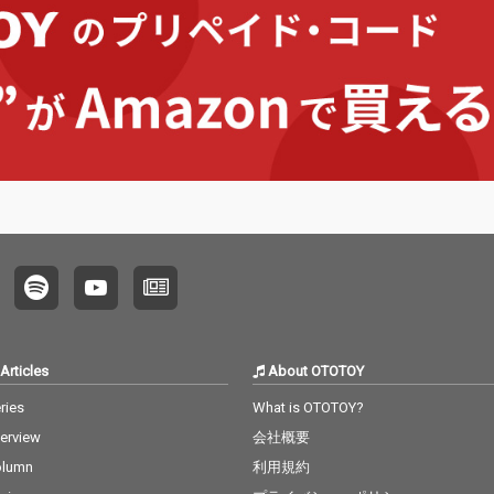
ること
くシン
に乗せ
どこま
に心を
な柱で
メイキ
サウン
先行シ
ebi」で
駆使し
来の狐
世界観
側とこ
揺らめ
曲とな
きで欧
Articles
About OTOTOY
スケー
ries
What is OTOTOY?
彼らに
地平を
terview
会社概要
てい
olumn
利用規約
24年の