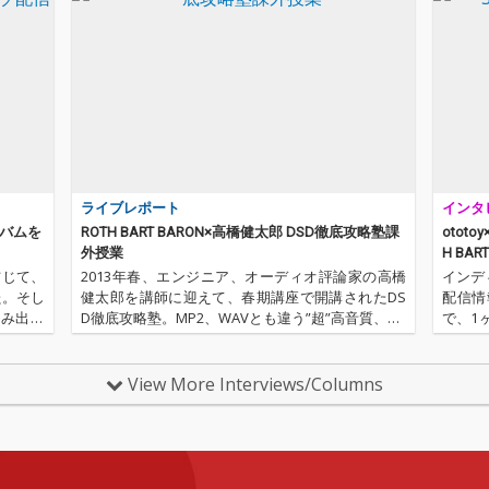
から立
通し
上にワ
に、新
示して
つ「”Y
 Person
」
世で一番
ライブレポート
インタ
い上げ
言葉選
ルバムを
ROTH BART BARON×高橋健太郎 DSD徹底攻略塾課
ototo
備に解
外授業
H BAR
シニカ
信じて、
2013年春、エンジニア、オーディオ評論家の高橋
インディ
た上で
た。そし
健太郎を講師に迎えて、春期講座で開講されたDS
配信情
メッセ
踏み出そ
D徹底攻略塾。MP2、WAVとも違う”超”高音質、DS
で、1
せた。
 BAR
Dについてその基礎から学び、実際に体験する授業
を押し続
題を抱
の三船雅
をおこないました。全3回を終えた本講座が、ミュ
ます！
きる尊
ーズ音楽院を飛び…
ヤー…
View More Interviews/Columns
手にま
間賛歌
数年前
が、よ
うタイ