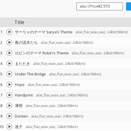
Title
1
サーリャのテーマ Sarya’s Theme
alac,flac,wav,aac: 24bit/96kHz
2
夜の流木たち
alac,flac,wav,aac: 24bit/96kHz
3
ロビンのテーマ Robin's Theme
alac,flac,wav,aac: 24bit/96kHz
4
またたき
alac,flac,wav,aac: 24bit/96kHz
5
Under The Bridge
alac,flac,wav,aac: 24bit/96kHz
6
Hope
alac,flac,wav,aac: 24bit/96kHz
7
Handprint
alac,flac,wav,aac: 24bit/96kHz
8
薄明
alac,flac,wav,aac: 24bit/96kHz
9
Donten
alac,flac,wav,aac: 24bit/96kHz
10
迷子
alac,flac,wav,aac: 24bit/96kHz