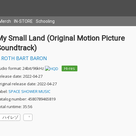
Merch
IN-STORE
Schooling
y Small Land (Original Motion Picture
Soundtrack)
ROTH BART BARON
udio format: 24bit/96kHz
Hi-res
elease date: 2022-04-27
riginal release date: 2022-04-27
abel:
SPACE SHOWER MUSIC
atalog number: 4580789465819
otal runtime: 35:56
ハイレゾ