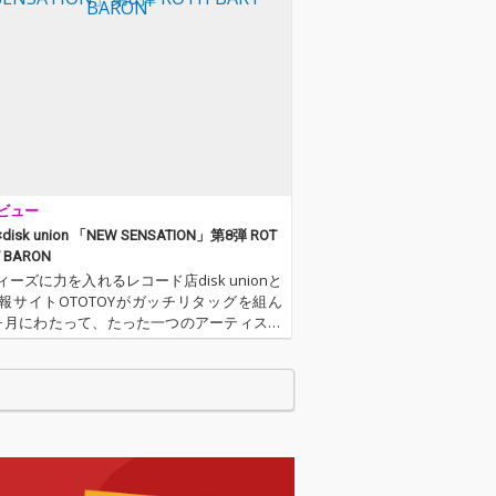
ビュー
y×disk union 「NEW SENSATION」第8弾 ROT
T BARON
ーズに力を入れるレコード店disk unionと
報サイトOTOTOYがガッチリタッグを組ん
ヶ月にわたって、たった一つのアーティスト
ける企画、「NEW SENSATION」が始まり
 この企画でもっとも大事にするのは、バイ