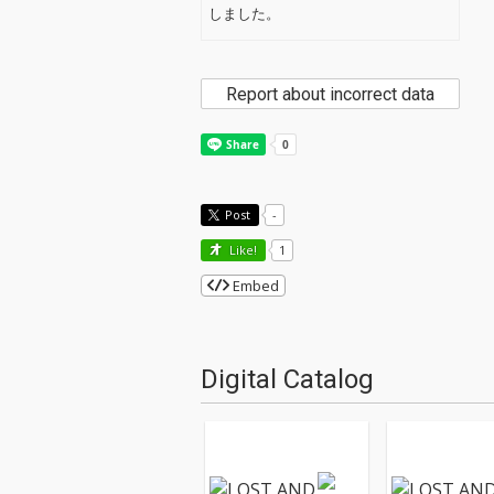
しました。
Report about incorrect data
Post
-
Like!
1
Embed
Digital Catalog