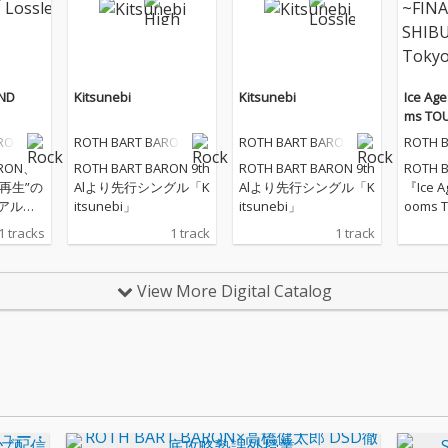
ND
Kitsunebi
Kitsunebi
Ice Age
ms TOU
e at S
ARON
ROTH BART BARON
ROTH BART BARON
ROTH 
Tokyo, 
ARON、
ROTH BART BARON 9th
ROTH BART BARON 9th
ROTH 
再生”の
Alより先行シングル「K
Alより先行シングル「K
『Ice Ag
のアルバ
itsunebi」
itsunebi」
ooms
FOUN
演、SHI
1 tracks
1 track
1 track
也の“現
でのラ
で以上に
ース！
し、そ
View More Digital Catalog
ィング
ジーを
がらせ
のコンセ
世界で
world –
実をた
はな