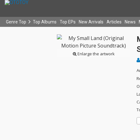
Genre Top
Top Albums
Top EPs
New Arrivals
Articles
News
M
Enlarge the artwork
A
R
O
L
C
T