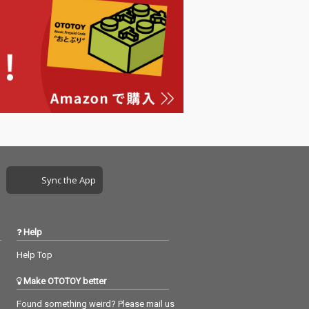
Sync the App
Help
Help Top
Make OTOTOY better
Found something weird? Please mail us