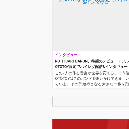
く、自らの内側から立
く、自らの内側
ち上がる景色を通し
ち上がる景色を
て、これまで以上にワ
て、これまで以
ガママで、大胆に、新
ガママで、大胆
しい方向性を提示して
しい方向性を提
いる。 アルバムを象徴
いる。 アルバムを象徴
する楽曲のひとつ「”Y
する楽曲のひと
ou're the Best Person
ou're the Best
in This World”」
in This World”
は、“君はこの世で一番
は、“君はこの
インタビュー
美しい人”と歌い上げ
美しい人”と歌
る。シンプルな言葉選
る。シンプルな
ROTH BART BARON、待望のデビュー・ア
びをあえて無防備に解
びをあえて無防
OTOTOY限定でハイレゾ配信&インタヴュー
き放つことで、シニカ
き放つことで、
この2人の作る音楽が世界を変える。そう
ルさを内包させた上で
ルさを内包させ
OTOTOYはこのバンドを追いかけてきまし
普遍的な肯定のメッセ
普遍的な肯定の
ていま、その手始めとなる大きな一歩を
ージへと昇華させた。
ージへと昇華さ
うとしています。彼らの名前は、ROTH BART
現代の複雑な問題を抱
現代の複雑な問
ON(ロット・バルト・バロン)。東京出身
え込んだまま生きる尊
え込んだまま生
也と中原鉄也…
さを讃え、聴き手にま
さを讃え、聴き
っすぐに響く人間賛歌
っすぐに響く人
である。原型は数年前
である。原型は
に生まれていたが、よ
に生まれていた
うやく今作というタイ
うやく今作とい