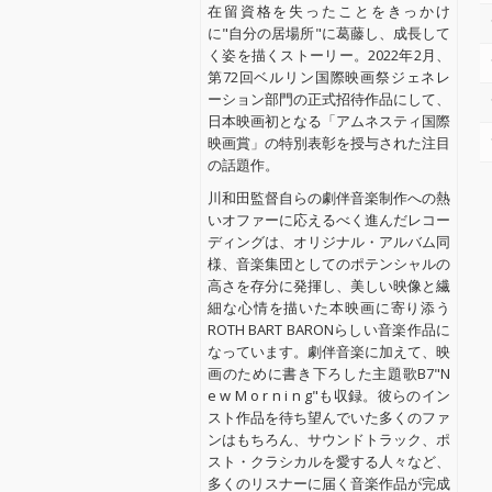
在留資格を失ったことをきっかけ
に"自分の居場所"に葛藤し、成長して
く姿を描くストーリー。2022年2月、
第72回ベルリン国際映画祭ジェネレ
ーション部門の正式招待作品にして、
日本映画初となる「アムネスティ国際
映画賞」の特別表彰を授与された注目
の話題作。
川和田監督自らの劇伴音楽制作への熱
いオファーに応えるべく進んだレコー
ディングは、オリジナル・アルバム同
様、音楽集団としてのポテンシャルの
高さを存分に発揮し、美しい映像と繊
細な心情を描いた本映画に寄り添う
ROTH BART BARONらしい音楽作品に
なっています。劇伴音楽に加えて、映
画のために書き下ろした主題歌B7"N
e w M o r n i n g"も収録。彼らのイン
スト作品を待ち望んでいた多くのファ
ンはもちろん、サウンドトラック、ポ
スト・クラシカルを愛する人々など、
多くのリスナーに届く音楽作品が完成