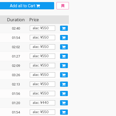
Add all to Cart
Duration
Price
02:40
01:54
02:02
01:27
02:09
03:26
02:13
01:56
01:20
01:54