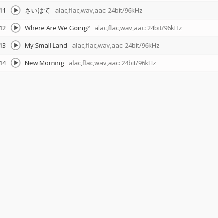
11
さいはて
alac,flac,wav,aac: 24bit/96kHz
12
Where Are We Going?
alac,flac,wav,aac: 24bit/96kHz
13
My Small Land
alac,flac,wav,aac: 24bit/96kHz
14
New Morning
alac,flac,wav,aac: 24bit/96kHz