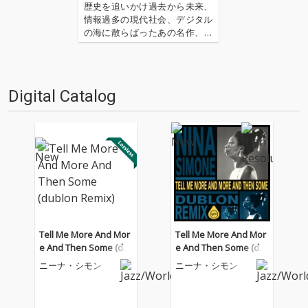
歴史を追いかけ過去から未来、
情報過多の現代社会、デジタル
の海に散らばったあの名作、こ
の名作たちをひとつにまとめる
仕事人…!〈アーカイ奉行〉が今
日もデジタルの乱世を治め
る…!'''〈アーカイ奉行〉と
Digital Catalog
は…'''1.過去作の最新リマスター
音源 2.これまで未配信…
Tell Me More And Mor
Tell Me More And Mor
e And Then Some (du
e And Then Some (du
blon Remix)
blon Remix)
ニーナ・シモン
ニーナ・シモン