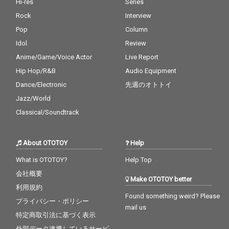
Hi-res
Series
Rock
Interview
Pop
Column
Idol
Review
Anime/Game/Voice Actor
Live Report
Hip Hop/R&B
Audio Equipment
Dance/Electronic
先週のオトトイ
Jazz/World
Classical/Soundtrack
About OTOTOY
Help
What is OTOTOY?
Help Top
会社概要
Make OTOTOY better
利用規約
Found something weird? Please
プライバシー・ポリシー
mail us
特定商取引法に基づく表示
外部データ連携しているサービ