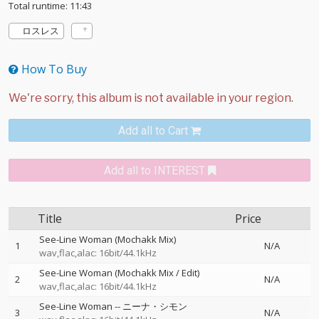
Total runtime: 11:43
ロスレス
How To Buy
Add all to Cart
Add all to INTEREST
Title
Price
See-Line Woman (Mochakk Mix)
1
N/A
wav,flac,alac: 16bit/44.1kHz
See-Line Woman (Mochakk Mix / Edit)
2
N/A
wav,flac,alac: 16bit/44.1kHz
See-Line Woman
--
ニーナ・シモン
3
N/A