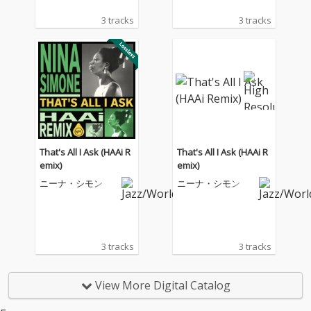
3 tracks
3 tracks
That's All I Ask (HAAi R
That's All I Ask (HAAi R
emix)
emix)
ニーナ・シモン
ニーナ・シモン
3 tracks
3 tracks
View More Digital Catalog