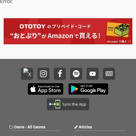
Error.
Sync the App
Genre
-
All Genres
Articles