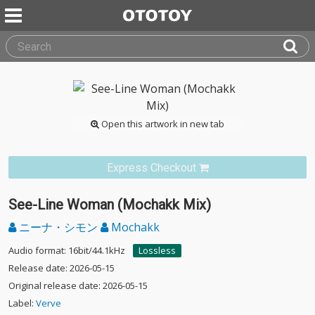
Open this artwork in new tab
Express Checkout
See-Line Woman (Mochakk Mix)
ニーナ・シモン
Mochakk
Audio format: 16bit/44.1kHz
Lossless
Release date: 2026-05-15
Original release date: 2026-05-15
Label:
Verve