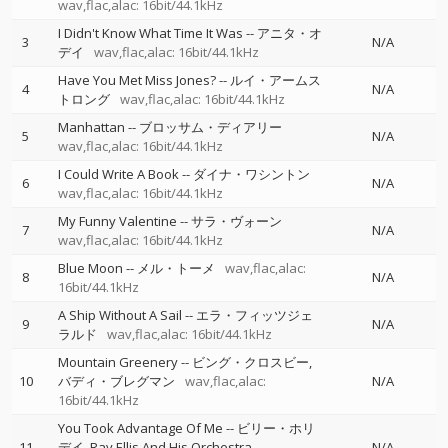
wav,flac,alac: 16bit/44.1kHz
I Didn't Know What Time It Was
--
アニタ・オ
3
N/A
デイ
wav,flac,alac: 16bit/44.1kHz
Have You Met Miss Jones?
--
ルイ・アームス
4
N/A
トロング
wav,flac,alac: 16bit/44.1kHz
Manhattan
--
ブロッサム・ディアリー
5
N/A
wav,flac,alac: 16bit/44.1kHz
I Could Write A Book
--
ダイナ・ワシントン
6
N/A
wav,flac,alac: 16bit/44.1kHz
My Funny Valentine
--
サラ・ヴォーン
7
N/A
wav,flac,alac: 16bit/44.1kHz
Blue Moon
--
メル・トーメ
wav,flac,alac:
8
N/A
16bit/44.1kHz
A Ship Without A Sail
--
エラ・フィッツジェ
9
N/A
ラルド
wav,flac,alac: 16bit/44.1kHz
Mountain Greenery
--
ビング・クロスビー
10
バディ・ブレグマン
wav,flac,alac:
N/A
16bit/44.1kHz
You Took Advantage Of Me
--
ビリー・ホリ
11
デイ
Ray Ellis And His Orchestra
N/A