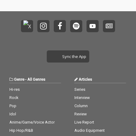
Sync the App
Genre
-
All Genres
Articles
Hi-res
Series
Rock
Interview
Pop
Column
Idol
Review
Anime/Game/Voice Actor
Live Report
Hip Hop/R&B
Audio Equipment