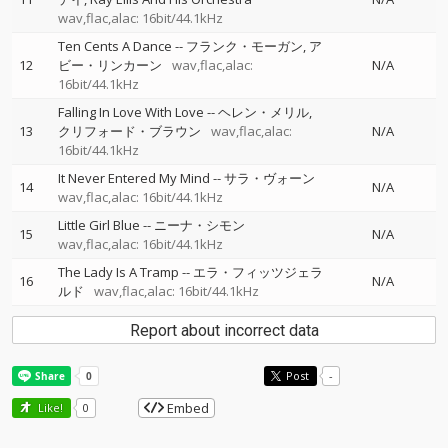
wav,flac,alac: 16bit/44.1kHz
Ten Cents A Dance
--
フランク・モーガン
ア
12
ビー・リンカーン
wav,flac,alac:
N/A
16bit/44.1kHz
Falling In Love With Love
--
ヘレン・メリル
13
クリフォード・ブラウン
wav,flac,alac:
N/A
16bit/44.1kHz
It Never Entered My Mind
--
サラ・ヴォーン
14
N/A
wav,flac,alac: 16bit/44.1kHz
Little Girl Blue
--
ニーナ・シモン
15
N/A
wav,flac,alac: 16bit/44.1kHz
The Lady Is A Tramp
--
エラ・フィッツジェラ
16
N/A
ルド
wav,flac,alac: 16bit/44.1kHz
Report about incorrect data
Post
-
Embed
Like!
0