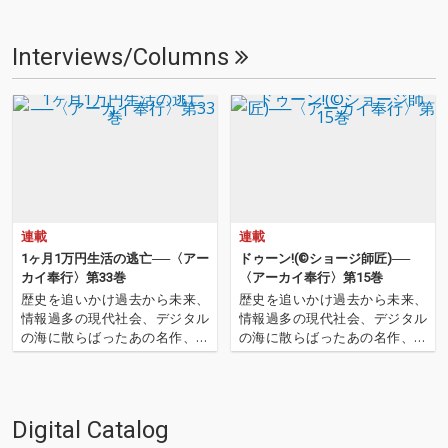
Interviews/Columns
連載
連載
1ヶ月1万円生活の逃亡──〈アー
ドゥーン!(©︎ショージ師匠)──
カイ奉行〉第33巻
〈アーカイ奉行〉第15巻
歴史を追いかけ過去から未来、
歴史を追いかけ過去から未来、
情報過多の現代社会、デジタル
情報過多の現代社会、デジタル
の海に散らばったあの名作、こ
の海に散らばったあの名作、こ
の名作たちをひとつにまとめる
の名作たちをひとつにまとめる
仕事人…!〈アーカイ奉行〉が今
仕事人…!〈アーカイ奉行〉が今
日もデジタルの乱世を治め
日もデジタルの乱世を治め
る…!'''〈アーカイ奉行〉と
る…!'''〈アーカイ奉行〉と
Digital Catalog
は…'''1.過去作の最新リマスター
は…'''1.過去作の最新リマスター