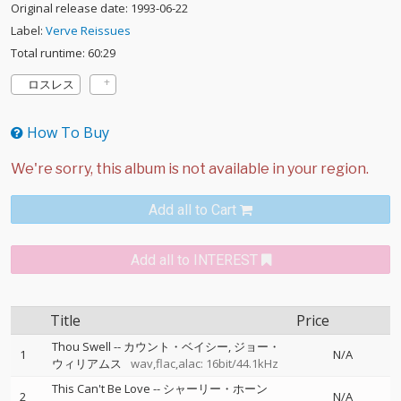
Original release date: 1993-06-22
Label:
Verve Reissues
Total runtime: 60:29
ロスレス
How To Buy
Add all to Cart
Add all to INTEREST
Title
Price
Thou Swell
--
カウント・ベイシー
ジョー・
1
N/A
ウィリアムス
wav,flac,alac: 16bit/44.1kHz
This Can't Be Love
--
シャーリー・ホーン
2
N/A