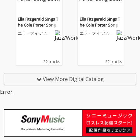
Ella Fitzgerald Sings T
Ella Fitzgerald Sings T
he Cole Porter Song B
he Cole Porter Song B
ook
ook
エラ・フィッツジ
エラ・フィッツジ
ェラルド
ェラルド
32 tracks
32 tracks
View More Digital Catalog
Error.