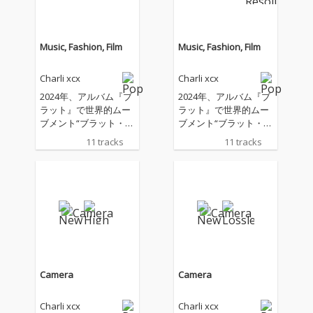
Music, Fashion, Film
Music, Fashion, Film
Charli xcx
Charli xcx
2024年、アルバム『ブ
2024年、アルバム『ブ
ラット』で世界的ムー
ラット』で世界的ムー
ブメント“ブラット・サ
ブメント“ブラット・サ
マー”を巻き起こし、音
マー”を巻き起こし、音
11 tracks
11 tracks
楽やファッション、イ
楽やファッション、イ
ンターネットカルチャ
ンターネットカルチャ
ーを横断しながら時代
ーを横断しながら時代
そのものを塗り替えた
そのものを塗り替えた
チャーリーxcxが最新
チャーリーxcxが最新
作『ミュージック・フ
作『ミュージック・フ
ァッション・フィル
ァッション・フィル
ム』をリリース！ “ブ
ム』をリリース！ “ブ
ラット”の時代に終わり
ラット”の時代に終わり
を告げたチャーリーｘ
を告げたチャーリーｘ
Camera
Camera
ｃｘの新しい時代は何
ｃｘの新しい時代は何
とロック！白黒をテー
とロック！白黒をテー
Charli xcx
Charli xcx
マにし、文字通り“音
マにし、文字通り“音