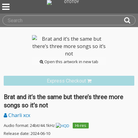
Open this artwork in new tab
Express Checkout
Brat and it’s the same but there’s three more
songs so it’s not
Charli xcx
Audio format: 24bit/44.1kHz
Hi-res
Release date: 2024-06-10