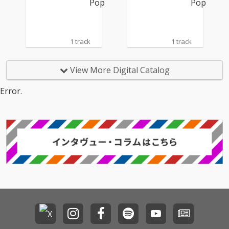
楽”、“ファッショ
楽”、“ファッショ
ン”、“映画”からインス
ン”、“映画”からインス
パイアを受けた楽曲を
パイアを受けた楽曲を
収録し、これまでのク
収録し、これまでのク
1 track
1 track
ラブカルチャー／ダン
ラブカルチャー／ダン
スミュージック中心の
スミュージック中心の
モードだけでなく、
モードだけでなく、
View More Digital Catalog
荒々しく歪んだギター
荒々しく歪んだギター
を大胆に取り入れたロ
を大胆に取り入れたロ
Error.
ック・サウンドなど新
ック・サウンドなど新
たな挑戦も感じされる
たな挑戦も感じされる
作品となっている。ア
作品となっている。ア
ルバムのアートワーク
ルバムのアートワーク
には、『ミュージッ
には、『ミュージッ
ク・ファッション・フ
ク・ファッション・フ
ィルム』を象徴するジ
ィルム』を象徴するジ
ョン・ケール、マー
ョン・ケール、マー
ク・ジェイコブス、マ
ク・ジェイコブス、マ
ーティン・スコセッシ
ーティン・スコセッシ
の３人が登場。３人の
の３人が登場。３人の
見詰める先にチャーリ
見詰める先にチャーリ
ーxcxの存在を確かに
ーxcxの存在を確かに
感じさせるヴィヴィッ
感じさせるヴィヴィッ