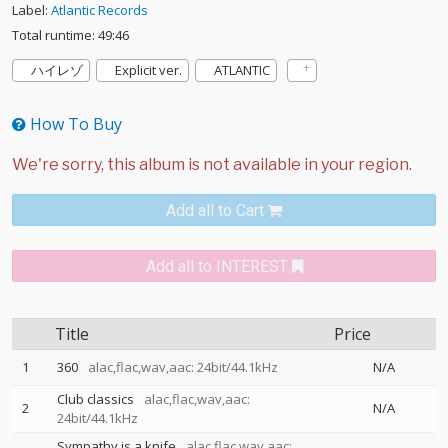
Label:
Atlantic Records
Total runtime: 49:46
ハイレゾ
Explicit ver.
ATLANTIC
How To Buy
Add all to Cart
Add all to INTEREST
Title
Price
1
360
alac,flac,wav,aac: 24bit/44.1kHz
N/A
Club classics
alac,flac,wav,aac:
2
N/A
24bit/44.1kHz
Sympathy is a knife
alac,flac,wav,aac: