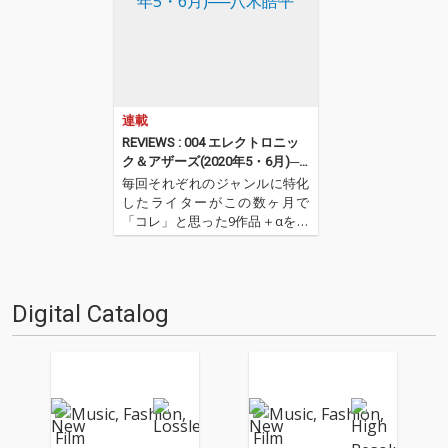
連載
REVIEWS : 004 エレクトロニッ
ク＆アザーズ(2020年5・6月)──
八木皓平
毎回それぞれのジャンルに特化
したライターがこの数ヶ月で
「コレ」と思った9作品＋αを紹
介するコーナー。今回はエレク
トロニック・ミュージックを中
心としたセレクトで八木皓平が
担当。ドラム・ビートはほぼな
Digital Catalog
く、ベースラインも強調され
ず、ほとんどの楽曲はダンサブ
ルとい…