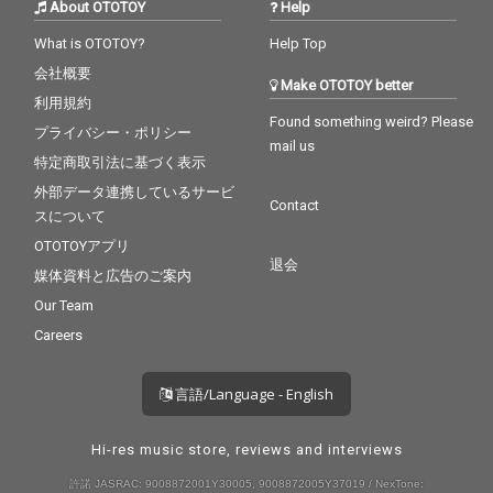
About OTOTOY
Help
What is OTOTOY?
Help Top
会社概要
Make OTOTOY better
利用規約
Found something weird? Please
プライバシー・ポリシー
mail us
特定商取引法に基づく表示
外部データ連携しているサービ
Contact
スについて
OTOTOYアプリ
退会
媒体資料と広告のご案内
Our Team
Careers
言語/Language - English
Hi-res music store, reviews and interviews
許諾 JASRAC: 9008872001Y30005, 9008872005Y37019 / NexTone: