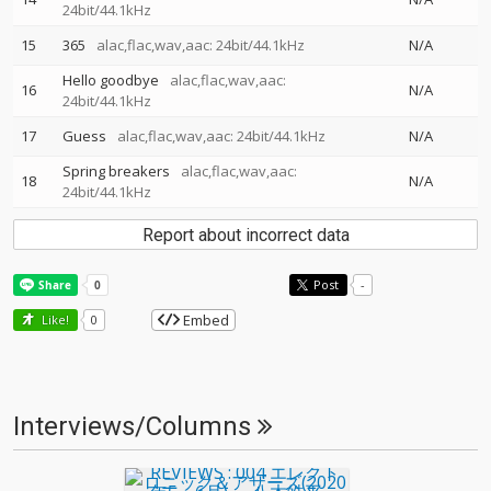
24bit/44.1kHz
15
365
alac,flac,wav,aac: 24bit/44.1kHz
N/A
Hello goodbye
alac,flac,wav,aac:
16
N/A
24bit/44.1kHz
17
Guess
alac,flac,wav,aac: 24bit/44.1kHz
N/A
Spring breakers
alac,flac,wav,aac:
18
N/A
24bit/44.1kHz
Report about incorrect data
Post
-
Embed
Like!
0
Interviews/Columns