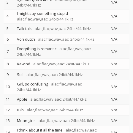
3
N/A
24bit/44.1kHz
I might say something stupid
4
N/A
alac,flac,wav,aac: 24bit/44.1kHz
5
Talk talk
alac,flac,wav,aac: 24bit/44.1kHz
N/A
6
Von dutch
alac,flac,wav,aac: 24bit/44.1kHz
N/A
Everything is romantic
alac,flac,wav,aac:
7
N/A
24bit/44.1kHz
8
Rewind
alac,flac,wav,aac: 24bit/44.1kHz
N/A
9
So I
alac,flac,wav,aac: 24bit/44.1kHz
N/A
Girl, so confusing
alac,flac,wav,aac:
10
N/A
24bit/44.1kHz
11
Apple
alac,flac,wav,aac: 24bit/44.1kHz
N/A
12
B2b
alac,flac,wav,aac: 24bit/44.1kHz
N/A
13
Mean girls
alac,flac,wav,aac: 24bit/44.1kHz
N/A
I think about it all the time
alac,flac,wav,aac:
14
N/A