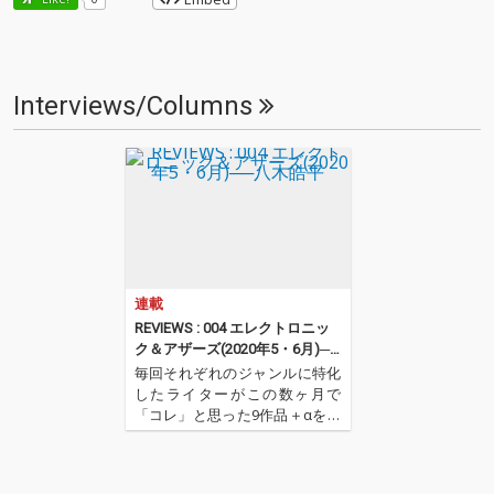
Interviews/Columns
連載
REVIEWS : 004 エレクトロニッ
ク＆アザーズ(2020年5・6月)──
八木皓平
毎回それぞれのジャンルに特化
したライターがこの数ヶ月で
「コレ」と思った9作品＋αを紹
介するコーナー。今回はエレク
トロニック・ミュージックを中
心としたセレクトで八木皓平が