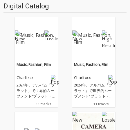
担当。ドラム・ビートはほぼな
Digital Catalog
く、ベースラインも強調され
ず、ほとんどの楽曲はダンサブ
ルとい…
Music, Fashion, Film
Music, Fashion, Film
Charli xcx
Charli xcx
2024年、アルバム『ブ
2024年、アルバム『ブ
ラット』で世界的ムー
ラット』で世界的ムー
ブメント“ブラット・サ
ブメント“ブラット・サ
マー”を巻き起こし、音
マー”を巻き起こし、音
11 tracks
11 tracks
楽やファッション、イ
楽やファッション、イ
ンターネットカルチャ
ンターネットカルチャ
ーを横断しながら時代
ーを横断しながら時代
そのものを塗り替えた
そのものを塗り替えた
チャーリーxcxが最新
チャーリーxcxが最新