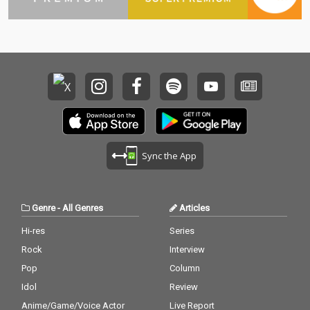
ィルム』を象徴するジ
ィルム』を象徴するジ
ョン・ケール、マー
ョン・ケール、マー
ク・ジェイコブス、マ
ク・ジェイコブス、マ
ーティン・スコセッシ
ーティン・スコセッシ
の３人が登場。３人の
の３人が登場。３人の
見詰める先にチャーリ
見詰める先にチャーリ
ーxcxの存在を確かに
ーxcxの存在を確かに
感じさせるヴィヴィッ
感じさせるヴィヴィッ
ドなモノクロームのポ
ドなモノクロームのポ
ートレートにも注目！
ートレートにも注目！
Sync the App
Genre
-
All Genres
Articles
Hi-res
Series
Rock
Interview
Pop
Column
Idol
Review
Anime/Game/Voice Actor
Live Report