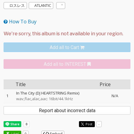
ロスレス
ATLANTIC
How To Buy
Add all to Cart
Add all to INTEREST
Title
Price
In The City (DJ HEARTSTRING Remix)
1
N/A
wav,flac,alac,aac: 16bit/44.1kHz
Report about incorrect data
Post
-
Embed
Like!
0