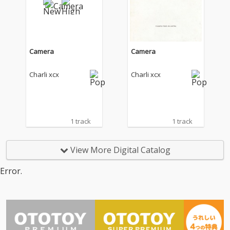
作『ミュージック・フ
作『ミュージック・フ
ァッション・フィル
ァッション・フィル
ム』をリリース！ “ブ
ム』をリリース！ “ブ
ラット”の時代に終わり
ラット”の時代に終わり
を告げたチャーリーｘ
を告げたチャーリーｘ
Camera
Camera
ｃｘの新しい時代は何
ｃｘの新しい時代は何
とロック！白黒をテー
とロック！白黒をテー
Charli xcx
Charli xcx
マにし、文字通り“音
マにし、文字通り“音
楽”、“ファッショ
楽”、“ファッショ
ン”、“映画”からインス
ン”、“映画”からインス
パイアを受けた楽曲を
パイアを受けた楽曲を
収録し、これまでのク
収録し、これまでのク
1 track
1 track
ラブカルチャー／ダン
ラブカルチャー／ダン
スミュージック中心の
スミュージック中心の
モードだけでなく、
モードだけでなく、
View More Digital Catalog
荒々しく歪んだギター
荒々しく歪んだギター
を大胆に取り入れたロ
を大胆に取り入れたロ
Error.
ック・サウンドなど新
ック・サウンドなど新
たな挑戦も感じされる
たな挑戦も感じされる
作品となっている。ア
作品となっている。ア
ルバムのアートワーク
ルバムのアートワーク
には、『ミュージッ
には、『ミュージッ
ク・ファッション・フ
ク・ファッション・フ