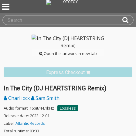
Open this artwork in new tab
Express Checkout
In The City (DJ HEARTSTRING Remix)
Charli xcx
Sam Smith
Audio format: 16bit/44.1kHz
Lossless
Release date: 2023-12-01
Label:
Atlantic Records
Total runtime: 03:33