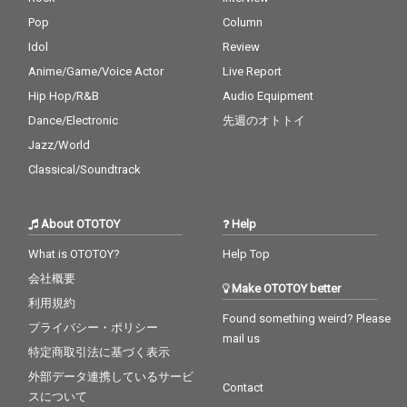
Pop
Column
Idol
Review
Anime/Game/Voice Actor
Live Report
Hip Hop/R&B
Audio Equipment
Dance/Electronic
先週のオトトイ
Jazz/World
Classical/Soundtrack
About OTOTOY
Help
What is OTOTOY?
Help Top
会社概要
Make OTOTOY better
利用規約
Found something weird? Please
プライバシー・ポリシー
mail us
特定商取引法に基づく表示
外部データ連携しているサービ
Contact
スについて