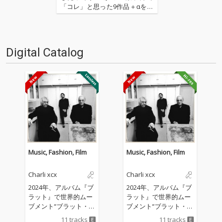
「コレ」と思った9作品＋αを紹
介するコーナー。今回はエレク
トロニック・ミュージックを中
心としたセレクトで八木皓平が
担当。ドラム・ビートはほぼな
Digital Catalog
く、ベースラインも強調され
ず、ほとんどの楽曲はダンサブ
ルとい…
Music, Fashion, Film
Music, Fashion, Film
Charli xcx
Charli xcx
2024年、アルバム『ブ
2024年、アルバム『ブ
ラット』で世界的ムー
ラット』で世界的ムー
ブメント“ブラット・サ
ブメント“ブラット・サ
マー”を巻き起こし、音
マー”を巻き起こし、音
11 tracks
11 tracks