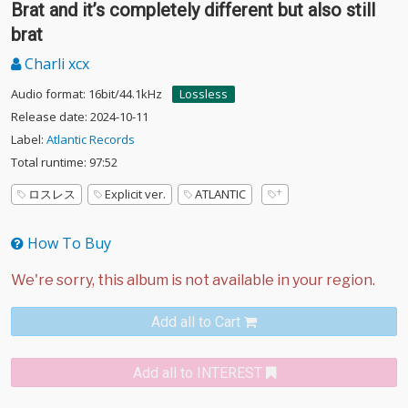
Brat and it’s completely different but also still
brat
Charli xcx
Audio format: 16bit/44.1kHz
Lossless
Release date: 2024-10-11
Label:
Atlantic Records
Total runtime: 97:52
ロスレス
Explicit ver.
ATLANTIC
How To Buy
Add all to Cart
Add all to INTEREST