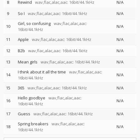
8
Rewind
wav,flac,alac,aac: 16bit/44.1kHz
N/A
9
So I
wav,flac,alac,aac: 16bit/44.1kHz
N/A
Girl, so confusing
wav,flac,alac,aac:
10
N/A
16bit/44.1kHz
11
Apple
wav,flac,alac,aac: 16bit/44.1kHz
N/A
12
B2b
wav,flac,alac,aac: 16bit/44.1kHz
N/A
13
Mean girls
wav,flac,alac,aac: 16bit/44.1kHz
N/A
I think about it all the time
wav,flac,alac,aac:
14
N/A
16bit/44.1kHz
15
365
wav,flac,alac,aac: 16bit/44.1kHz
N/A
Hello goodbye
wav,flac,alac,aac:
16
N/A
16bit/44.1kHz
17
Guess
wav,flac,alac,aac: 16bit/44.1kHz
N/A
Spring breakers
wav,flac,alac,aac:
18
N/A
16bit/44.1kHz