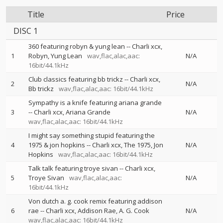
Title
Price
DISC 1
360 featuring robyn & yung lean
--
Charli xcx
1
Robyn
Yung Lean
wav,flac,alac,aac:
N/A
16bit/44.1kHz
Club classics featuring bb trickz
--
Charli xcx
2
N/A
Bb trickz
wav,flac,alac,aac: 16bit/44.1kHz
Sympathy is a knife featuring ariana grande
3
--
Charli xcx
Ariana Grande
N/A
wav,flac,alac,aac: 16bit/44.1kHz
I might say something stupid featuring the
4
1975 & jon hopkins
--
Charli xcx
The 1975
Jon
N/A
Hopkins
wav,flac,alac,aac: 16bit/44.1kHz
Talk talk featuring troye sivan
--
Charli xcx
5
Troye Sivan
wav,flac,alac,aac:
N/A
16bit/44.1kHz
Von dutch a. g. cook remix featuring addison
6
rae
--
Charli xcx
Addison Rae
A. G. Cook
N/A
wav,flac,alac,aac: 16bit/44.1kHz