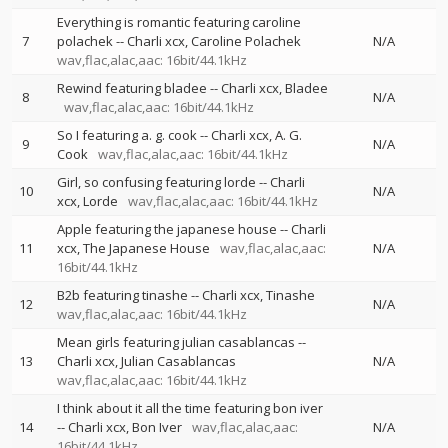
Everything is romantic featuring caroline
7
polachek
--
Charli xcx
Caroline Polachek
N/A
wav,flac,alac,aac: 16bit/44.1kHz
Rewind featuring bladee
--
Charli xcx
Bladee
8
N/A
wav,flac,alac,aac: 16bit/44.1kHz
So I featuring a. g. cook
--
Charli xcx
A. G.
9
N/A
Cook
wav,flac,alac,aac: 16bit/44.1kHz
Girl, so confusing featuring lorde
--
Charli
10
N/A
xcx
Lorde
wav,flac,alac,aac: 16bit/44.1kHz
Apple featuring the japanese house
--
Charli
11
xcx
The Japanese House
wav,flac,alac,aac:
N/A
16bit/44.1kHz
B2b featuring tinashe
--
Charli xcx
Tinashe
12
N/A
wav,flac,alac,aac: 16bit/44.1kHz
Mean girls featuring julian casablancas
--
13
Charli xcx
Julian Casablancas
N/A
wav,flac,alac,aac: 16bit/44.1kHz
I think about it all the time featuring bon iver
14
--
Charli xcx
Bon Iver
wav,flac,alac,aac:
N/A
16bit/44.1kHz