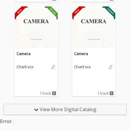
楽やファッション、イ
楽やファッション、イ
ンターネットカルチャ
ンターネットカルチャ
ーを横断しながら時代
ーを横断しながら時代
そのものを塗り替えた
そのものを塗り替えた
チャーリーxcxが最新
チャーリーxcxが最新
作『ミュージック・フ
作『ミュージック・フ
ァッション・フィル
ァッション・フィル
ム』をリリース！ “ブ
ム』をリリース！ “ブ
ラット”の時代に終わり
ラット”の時代に終わり
を告げたチャーリーｘ
を告げたチャーリーｘ
Camera
Camera
ｃｘの新しい時代は何
ｃｘの新しい時代は何
とロック！白黒をテー
とロック！白黒をテー
Charli xcx
Charli xcx
マにし、文字通り“音
マにし、文字通り“音
楽”、“ファッショ
楽”、“ファッショ
ン”、“映画”からインス
ン”、“映画”からインス
パイアを受けた楽曲を
パイアを受けた楽曲を
収録し、これまでのク
収録し、これまでのク
1 track
1 track
ラブカルチャー／ダン
ラブカルチャー／ダン
スミュージック中心の
スミュージック中心の
モードだけでなく、
モードだけでなく、
View More Digital Catalog
荒々しく歪んだギター
荒々しく歪んだギター
を大胆に取り入れたロ
を大胆に取り入れたロ
Error.
ック・サウンドなど新
ック・サウンドなど新
たな挑戦も感じされる
たな挑戦も感じされる