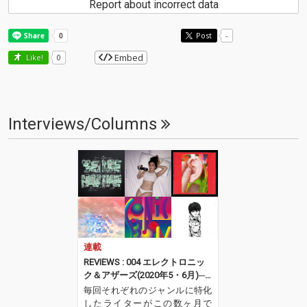
Report about incorrect data
Post
-
Embed
Like!
0
Interviews/Columns
連載
REVIEWS : 004 エレクトロニッ
ク＆アザーズ(2020年5・6月)──
八木皓平
毎回それぞれのジャンルに特化
したライターがこの数ヶ月で