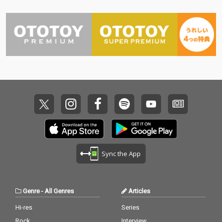
作品となっている。ア
作品となっている。ア
ルバムのアートワーク
ルバムのアートワーク
には、『ミュージッ
には、『ミュージッ
ク・ファッション・フ
ク・ファッション・フ
ィルム』を象徴するジ
ィルム』を象徴するジ
ョン・ケール、マー
ョン・ケール、マー
ク・ジェイコブス、マ
ク・ジェイコブス、マ
ーティン・スコセッシ
ーティン・スコセッシ
の３人が登場。３人の
の３人が登場。３人の
見詰める先にチャーリ
見詰める先にチャーリ
ーxcxの存在を確かに
ーxcxの存在を確かに
感じさせるヴィヴィッ
感じさせるヴィヴィッ
ドなモノクロームのポ
ドなモノクロームのポ
ートレートにも注目！
ートレートにも注目！
Sync the App
Genre
-
All Genres
Articles
Hi-res
Series
Rock
Interview