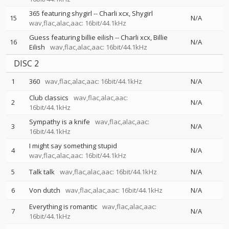
365 featuring shygirl
--
Charli xcx
Shygirl
15
N/A
wav,flac,alac,aac: 16bit/44.1kHz
Guess featuring billie eilish
--
Charli xcx
Billie
16
N/A
Eilish
wav,flac,alac,aac: 16bit/44.1kHz
DISC 2
1
360
wav,flac,alac,aac: 16bit/44.1kHz
N/A
Club classics
wav,flac,alac,aac:
2
N/A
16bit/44.1kHz
Sympathy is a knife
wav,flac,alac,aac:
3
N/A
16bit/44.1kHz
I might say something stupid
4
N/A
wav,flac,alac,aac: 16bit/44.1kHz
5
Talk talk
wav,flac,alac,aac: 16bit/44.1kHz
N/A
6
Von dutch
wav,flac,alac,aac: 16bit/44.1kHz
N/A
Everything is romantic
wav,flac,alac,aac:
7
N/A
16bit/44.1kHz