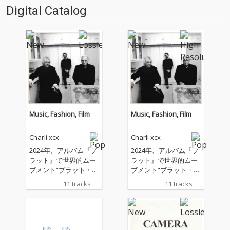
担当。ドラム・ビートはほぼな
Digital Catalog
く、ベースラインも強調され
ず、ほとんどの楽曲はダンサブ
ルとい…
Music, Fashion, Film
Music, Fashion, Film
Charli xcx
Charli xcx
2024年、アルバム『ブ
2024年、アルバム『ブ
ラット』で世界的ムー
ラット』で世界的ムー
ブメント“ブラット・サ
ブメント“ブラット・サ
マー”を巻き起こし、音
マー”を巻き起こし、音
11 tracks
11 tracks
楽やファッション、イ
楽やファッション、イ
ンターネットカルチャ
ンターネットカルチャ
ーを横断しながら時代
ーを横断しながら時代
そのものを塗り替えた
そのものを塗り替えた
チャーリーxcxが最新
チャーリーxcxが最新