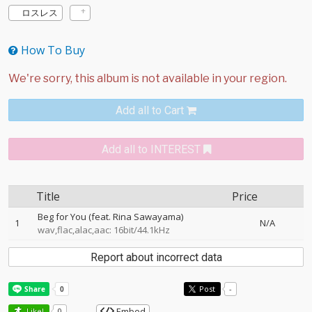
ロスレス
How To Buy
Add all to Cart
Add all to INTEREST
Title
Price
Beg for You (feat. Rina Sawayama)
1
N/A
wav,flac,alac,aac: 16bit/44.1kHz
Report about incorrect data
Post
-
Embed
Like!
0