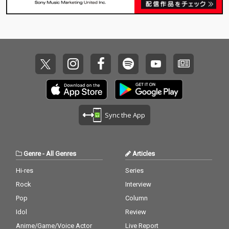
ィルム』を象徴するジ
ィルム』を象徴するジ
ョン・ケール、マー
ョン・ケール、マー
ク・ジェイコブス、マ
ク・ジェイコブス、マ
ーティン・スコセッシ
ーティン・スコセッシ
の３人が登場。３人の
の３人が登場。３人の
見詰める先にチャーリ
見詰める先にチャーリ
ーxcxの存在を確かに
ーxcxの存在を確かに
感じさせるヴィヴィッ
感じさせるヴィヴィッ
ドなモノクロームのポ
ドなモノクロームのポ
ートレートにも注目！
ートレートにも注目！
Sync the App
Genre
-
All Genres
Articles
Hi-res
Series
Rock
Interview
Pop
Column
Idol
Review
Anime/Game/Voice Actor
Live Report