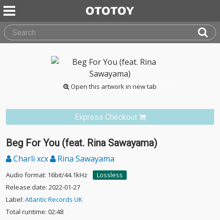
Open this artwork in new tab
Express Checkout
Beg For You (feat. Rina Sawayama)
Charli xcx
Rina Sawayama
Audio format: 16bit/44.1kHz
Lossless
Release date: 2022-01-27
Label:
Atlantic Records UK
Total runtime: 02:48