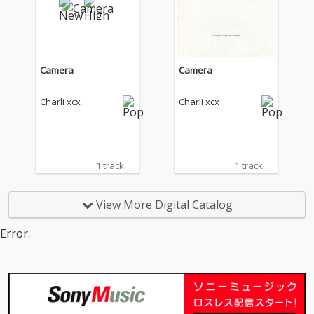
作『ミュージック・フ
作『ミュージック・フ
ァッション・フィル
ァッション・フィル
ム』をリリース！ “ブ
ム』をリリース！ “ブ
ラット”の時代に終わり
ラット”の時代に終わり
を告げたチャーリーｘ
を告げたチャーリーｘ
Camera
Camera
ｃｘの新しい時代は何
ｃｘの新しい時代は何
とロック！白黒をテー
とロック！白黒をテー
Charli xcx
Charli xcx
マにし、文字通り“音
マにし、文字通り“音
楽”、“ファッショ
楽”、“ファッショ
ン”、“映画”からインス
ン”、“映画”からインス
パイアを受けた楽曲を
パイアを受けた楽曲を
収録し、これまでのク
収録し、これまでのク
1 track
1 track
ラブカルチャー／ダン
ラブカルチャー／ダン
スミュージック中心の
スミュージック中心の
モードだけでなく、
モードだけでなく、
View More Digital Catalog
荒々しく歪んだギター
荒々しく歪んだギター
を大胆に取り入れたロ
を大胆に取り入れたロ
Error.
ック・サウンドなど新
ック・サウンドなど新
たな挑戦も感じされる
たな挑戦も感じされる
作品となっている。ア
作品となっている。ア
ルバムのアートワーク
ルバムのアートワーク
には、『ミュージッ
には、『ミュージッ
ク・ファッション・フ
ク・ファッション・フ