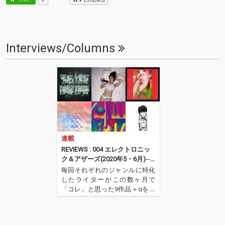
Interviews/Columns
連載
REVIEWS : 004 エレクトロニッ
ク＆アザーズ(2020年5・6月)──
八木皓平
毎回それぞれのジャンルに特化
したライターがこの数ヶ月で
「コレ」と思った9作品＋αを紹
介するコーナー。今回はエレク
トロニック・ミュージックを中
心としたセレクトで八木皓平が