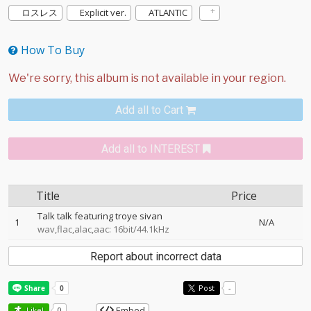
ロスレス
Explicit ver.
ATLANTIC
How To Buy
Add all to Cart
Add all to INTEREST
Title
Price
Talk talk featuring troye sivan
1
N/A
wav,flac,alac,aac: 16bit/44.1kHz
Report about incorrect data
Post
-
Embed
Like!
0