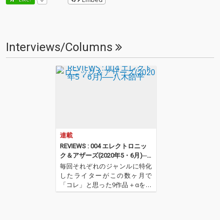
Interviews/Columns
連載
REVIEWS : 004 エレクトロニッ
ク＆アザーズ(2020年5・6月)──
八木皓平
毎回それぞれのジャンルに特化
したライターがこの数ヶ月で
「コレ」と思った9作品＋αを紹
介するコーナー。今回はエレク
トロニック・ミュージックを中
心としたセレクトで八木皓平が