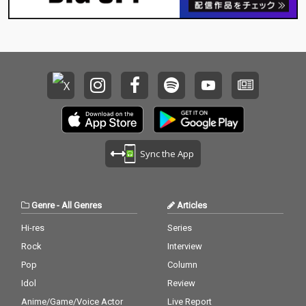
ィルム』を象徴するジ
ィルム』を象徴するジ
ョン・ケール、マー
ョン・ケール、マー
ク・ジェイコブス、マ
ク・ジェイコブス、マ
ーティン・スコセッシ
ーティン・スコセッシ
の３人が登場。３人の
の３人が登場。３人の
見詰める先にチャーリ
見詰める先にチャーリ
ーxcxの存在を確かに
ーxcxの存在を確かに
感じさせるヴィヴィッ
感じさせるヴィヴィッ
ドなモノクロームのポ
ドなモノクロームのポ
ートレートにも注目！
ートレートにも注目！
Sync the App
Genre
-
All Genres
Articles
Hi-res
Series
Rock
Interview
Pop
Column
Idol
Review
Anime/Game/Voice Actor
Live Report