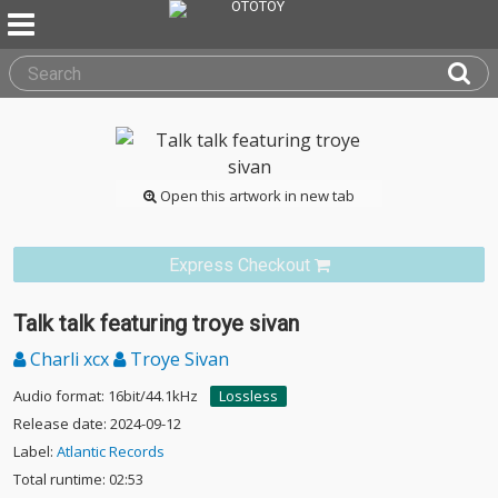
Open this artwork in new tab
Express Checkout
Talk talk featuring troye sivan
Charli xcx
Troye Sivan
Audio format: 16bit/44.1kHz
Lossless
Release date: 2024-09-12
Label:
Atlantic Records
Total runtime: 02:53