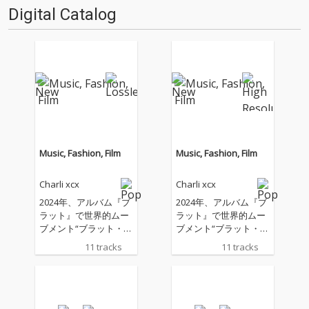
担当。ドラム・ビートはほぼな
Digital Catalog
く、ベースラインも強調され
ず、ほとんどの楽曲はダンサブ
ルとい…
Music, Fashion, Film
Music, Fashion, Film
Charli xcx
Charli xcx
2024年、アルバム『ブ
2024年、アルバム『ブ
ラット』で世界的ムー
ラット』で世界的ムー
ブメント“ブラット・サ
ブメント“ブラット・サ
マー”を巻き起こし、音
マー”を巻き起こし、音
11 tracks
11 tracks
楽やファッション、イ
楽やファッション、イ
ンターネットカルチャ
ンターネットカルチャ
ーを横断しながら時代
ーを横断しながら時代
そのものを塗り替えた
そのものを塗り替えた
チャーリーxcxが最新
チャーリーxcxが最新