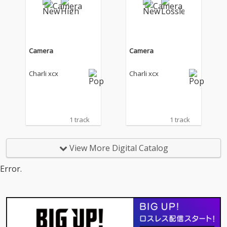
作『ミュージック・フ
作『ミュージック・フ
ァッション・フィル
ァッション・フィル
ム』をリリース！ “ブ
ム』をリリース！ “ブ
ラット”の時代に終わり
ラット”の時代に終わり
を告げたチャーリーｘ
を告げたチャーリーｘ
Camera
Camera
ｃｘの新しい時代は何
ｃｘの新しい時代は何
とロック！白黒をテー
とロック！白黒をテー
Charli xcx
Charli xcx
マにし、文字通り“音
マにし、文字通り“音
楽”、“ファッショ
楽”、“ファッショ
ン”、“映画”からインス
ン”、“映画”からインス
パイアを受けた楽曲を
パイアを受けた楽曲を
収録し、これまでのク
収録し、これまでのク
1 track
1 track
ラブカルチャー／ダン
ラブカルチャー／ダン
スミュージック中心の
スミュージック中心の
モードだけでなく、
モードだけでなく、
View More Digital Catalog
荒々しく歪んだギター
荒々しく歪んだギター
を大胆に取り入れたロ
を大胆に取り入れたロ
Error.
ック・サウンドなど新
ック・サウンドなど新
たな挑戦も感じされる
たな挑戦も感じされる
作品となっている。ア
作品となっている。ア
ルバムのアートワーク
ルバムのアートワーク
には、『ミュージッ
には、『ミュージッ
ク・ファッション・フ
ク・ファッション・フ