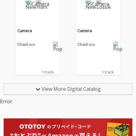
作『ミュージック・フ
作『ミュージック・フ
ァッション・フィル
ァッション・フィル
ム』をリリース！ “ブ
ム』をリリース！ “ブ
ラット”の時代に終わり
ラット”の時代に終わり
を告げたチャーリーｘ
を告げたチャーリーｘ
Camera
Camera
ｃｘの新しい時代は何
ｃｘの新しい時代は何
とロック！白黒をテー
とロック！白黒をテー
Charli xcx
Charli xcx
マにし、文字通り“音
マにし、文字通り“音
楽”、“ファッショ
楽”、“ファッショ
ン”、“映画”からインス
ン”、“映画”からインス
パイアを受けた楽曲を
パイアを受けた楽曲を
収録し、これまでのク
収録し、これまでのク
1 track
1 track
ラブカルチャー／ダン
ラブカルチャー／ダン
スミュージック中心の
スミュージック中心の
モードだけでなく、
モードだけでなく、
View More Digital Catalog
荒々しく歪んだギター
荒々しく歪んだギター
を大胆に取り入れたロ
を大胆に取り入れたロ
Error.
ック・サウンドなど新
ック・サウンドなど新
たな挑戦も感じされる
たな挑戦も感じされる
作品となっている。ア
作品となっている。ア
ルバムのアートワーク
ルバムのアートワーク
には、『ミュージッ
には、『ミュージッ
ク・ファッション・フ
ク・ファッション・フ