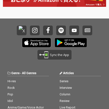
ィルム』を象徴するジ
ィルム』を象徴するジ
ョン・ケール、マー
ョン・ケール、マー
ク・ジェイコブス、マ
ク・ジェイコブス、マ
ーティン・スコセッシ
ーティン・スコセッシ
の３人が登場。３人の
の３人が登場。３人の
見詰める先にチャーリ
見詰める先にチャーリ
ーxcxの存在を確かに
ーxcxの存在を確かに
感じさせるヴィヴィッ
感じさせるヴィヴィッ
ドなモノクロームのポ
ドなモノクロームのポ
ートレートにも注目！
ートレートにも注目！
Sync the App
Genre
-
All Genres
Articles
Hi-res
Series
Rock
Interview
Pop
Column
Idol
Review
Anime/Game/Voice Actor
Live Report