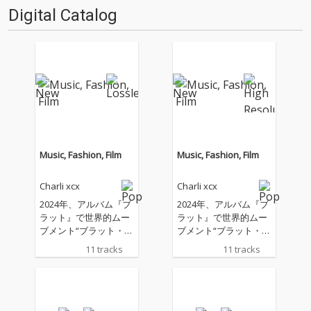
担当。ドラム・ビートはほぼな
Digital Catalog
く、ベースラインも強調され
ず、ほとんどの楽曲はダンサブ
ルとい…
Music, Fashion, Film
Music, Fashion, Film
Charli xcx
Charli xcx
2024年、アルバム『ブ
2024年、アルバム『ブ
ラット』で世界的ムー
ラット』で世界的ムー
ブメント“ブラット・サ
ブメント“ブラット・サ
マー”を巻き起こし、音
マー”を巻き起こし、音
11 tracks
11 tracks
楽やファッション、イ
楽やファッション、イ
ンターネットカルチャ
ンターネットカルチャ
ーを横断しながら時代
ーを横断しながら時代
そのものを塗り替えた
そのものを塗り替えた
チャーリーxcxが最新
チャーリーxcxが最新