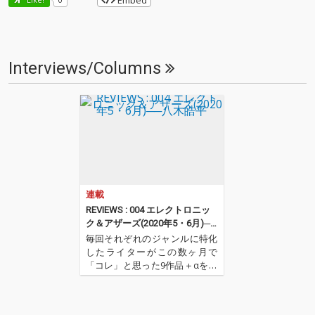
Embed
Interviews/Columns
連載
REVIEWS : 004 エレクトロニッ
ク＆アザーズ(2020年5・6月)──
八木皓平
毎回それぞれのジャンルに特化
したライターがこの数ヶ月で
「コレ」と思った9作品＋αを紹
介するコーナー。今回はエレク
トロニック・ミュージックを中
心としたセレクトで八木皓平が