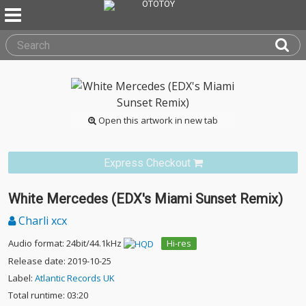
Open this artwork in new tab
Express Checkout
White Mercedes (EDX's Miami Sunset Remix)
Charli xcx
Audio format: 24bit/44.1kHz
Hi-res
Release date: 2019-10-25
Label:
Atlantic Records UK
Total runtime: 03:20