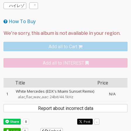
ハイレゾ
How To Buy
Add all to Cart
Add all to INTEREST
Title
Price
White Mercedes (EDX's Miami Sunset Remix)
1
N/A
alac,flac,wav,aac: 24bit/44.1kHz
Report about incorrect data
Post
-
Like!
0