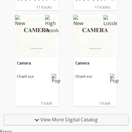
マー”を巻き起こし、音
マー”を巻き起こし、音
11 tracks
11 tracks
楽やファッション、イ
楽やファッション、イ
ンターネットカルチャ
ンターネットカルチャ
ーを横断しながら時代
ーを横断しながら時代
そのものを塗り替えた
そのものを塗り替えた
チャーリーxcxが最新
チャーリーxcxが最新
作『ミュージック・フ
作『ミュージック・フ
ァッション・フィル
ァッション・フィル
ム』をリリース！ “ブ
ム』をリリース！ “ブ
ラット”の時代に終わり
ラット”の時代に終わり
を告げたチャーリーｘ
を告げたチャーリーｘ
Camera
Camera
ｃｘの新しい時代は何
ｃｘの新しい時代は何
とロック！白黒をテー
とロック！白黒をテー
Charli xcx
Charli xcx
マにし、文字通り“音
マにし、文字通り“音
楽”、“ファッショ
楽”、“ファッショ
ン”、“映画”からインス
ン”、“映画”からインス
パイアを受けた楽曲を
パイアを受けた楽曲を
収録し、これまでのク
収録し、これまでのク
1 track
1 track
ラブカルチャー／ダン
ラブカルチャー／ダン
スミュージック中心の
スミュージック中心の
モードだけでなく、
モードだけでなく、
View More Digital Catalog
荒々しく歪んだギター
荒々しく歪んだギター
を大胆に取り入れたロ
を大胆に取り入れたロ
Error.