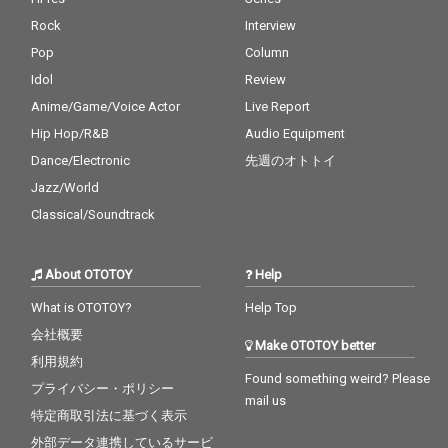
Rock
Interview
Pop
Column
Idol
Review
Anime/Game/Voice Actor
Live Report
Hip Hop/R&B
Audio Equipment
Dance/Electronic
先週のオトトイ
Jazz/World
Classical/Soundtrack
About OTOTOY
Help
What is OTOTOY?
Help Top
会社概要
Make OTOTOY better
利用規約
Found something weird? Please
プライバシー・ポリシー
mail us
特定商取引法に基づく表示
外部データ連携しているサービ