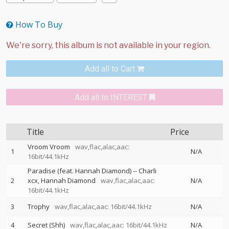
How To Buy
Add all to Cart
Add all to INTEREST
Title
Price
Vroom Vroom
wav,flac,alac,aac:
1
N/A
16bit/44.1kHz
Paradise (feat. Hannah Diamond)
--
Charli
2
xcx
Hannah Diamond
wav,flac,alac,aac:
N/A
16bit/44.1kHz
3
Trophy
wav,flac,alac,aac: 16bit/44.1kHz
N/A
4
Secret (Shh)
wav,flac,alac,aac: 16bit/44.1kHz
N/A