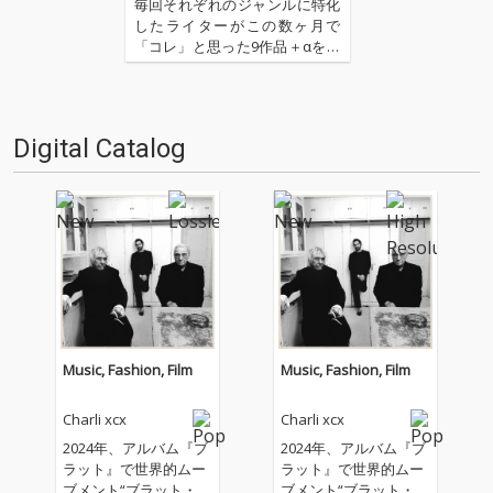
八木皓平
毎回それぞれのジャンルに特化
したライターがこの数ヶ月で
「コレ」と思った9作品＋αを紹
介するコーナー。今回はエレク
トロニック・ミュージックを中
心としたセレクトで八木皓平が
担当。ドラム・ビートはほぼな
Digital Catalog
く、ベースラインも強調され
ず、ほとんどの楽曲はダンサブ
ルとい…
Music, Fashion, Film
Music, Fashion, Film
Charli xcx
Charli xcx
2024年、アルバム『ブ
2024年、アルバム『ブ
ラット』で世界的ムー
ラット』で世界的ムー
ブメント“ブラット・サ
ブメント“ブラット・サ