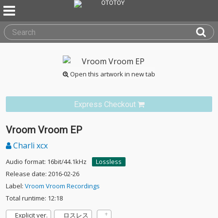
Open this artwork in new tab
Express Checkout
Vroom Vroom EP
Charli xcx
Audio format: 16bit/44.1kHz
Lossless
Release date: 2016-02-26
Label:
Vroom Vroom Recordings
Total runtime: 12:18
Explicit ver.
ロスレス