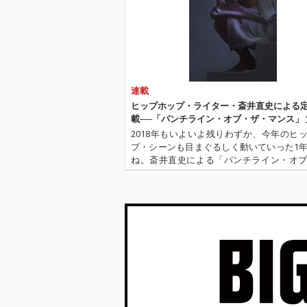
『petal』は、アリア
『petal』は
ナ・グランデとILYA
ナ・グランデとI
（イリア・サルマンザ
（イリア・サル
デー）がエグゼクティ
デー）がエグゼ
ブ・プロデュースおよ
ブ・プロデュー
び共同作詞・作曲を手
び共同作詞・作
がけたアルバム。アリ
がけたアルバム
連載
アナ本人が「冷たくて
アナ本人が「冷
硬く、困難なものの隙
硬く、困難なも
ヒップホップ・ライター・斎井直史による
間から芽吹く、生命力
間から芽吹く、
載──「パンチライン・オブ・ザ・マンス」 
に満ち溢れたもの」と
に満ち溢れたも
2018年もいよいよ残りわずか、今年のヒ
語るように、自身のキ
語るように、自
プ・シーンも目まぐるしく動いていった1
ャリアについて振り返
ャリアについて
ね。斎井直史による「パンチライン・オ
り、これまで秘めてい
り、これまで秘
マンス」、先月は東京とLAを拠点にじわ
た感情やサウンドを注
た感情やサウン
題を集めるユニット、CIRRRCLEから分か
いだ作品となってい
いだ作品となっ
ト時代の新たなプロモ…
る。アリアナは近年俳
る。アリアナは
優としても大活躍して
優としても大活
いたが、2026年6月か
いたが、2026
らは約7年ぶりのツア
らは約7年ぶり
ーを実施し、ライヴ活
ーを実施し、ラ
動への復帰を示した。
動への復帰を示
今作はそのツアー中に
今作はそのツア
リリースされたアルバ
リリースされた