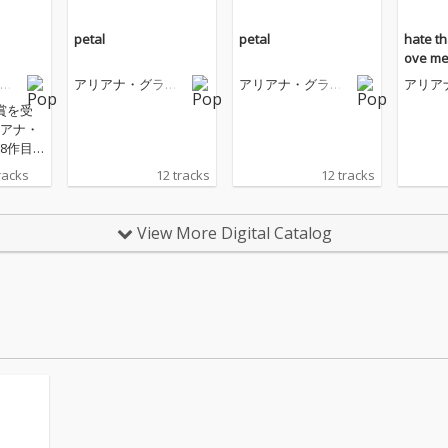
petal
petal
hate th
ove m
ン
アリアナ・グラン
アリアナ・グラン
アリア
デ
デ
デ
賞を受
アナ・
8作目
ルバ
racks
12 tracks
12 tracks
を記録
 i mad
View More Digital Catalog
e」収
ー』で
ュー
トッ
ルチャ
して絶
、アリ
。彼女
ジオ・
今作