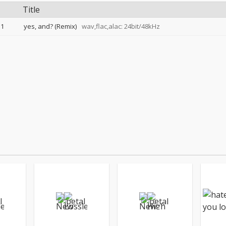
Title
1
yes, and? (Remix)
wav,flac,alac: 24bit/48kHz