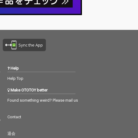
Sync the App
Help
Help Top
Make OTOTOY better
Found something weird? Please mail us
Contact
つ
退会