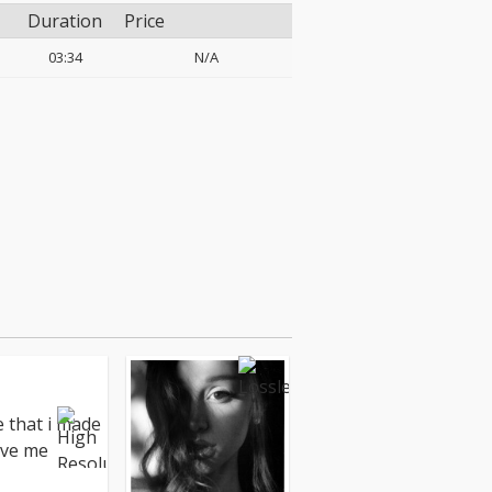
Duration
Price
03:34
N/A