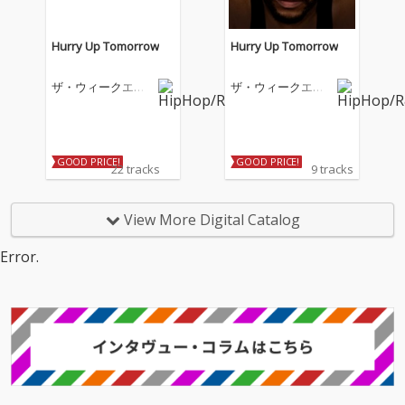
クインシー・ジョーン
ズ、ジム・キャリーな
どが参加。ゲスト陣の
Hurry Up Tomorrow
Hurry Up Tomorrow
豪華さはさることなが
ら、アルバム収録曲の
ザ・ウィークエン
ザ・ウィークエン
「Out Of Time」では
ド
ド
日本人歌手の亜蘭知子
の「Midnight Pretend
ers」がサンプリング
として使用されてい
GOOD PRICE!
GOOD PRICE!
22 tracks
9 tracks
る。
View More Digital Catalog
Error.