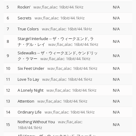
5
Rockin’
wav,flac,alac: 16bit/44.1kHz
N/A
6
Secrets
wav,flac,alac: 16bit/44.1kHz
N/A
7
True Colors
wav,flac,alac: 16bit/44.1kHz
N/A
Stargirl Interlude
--
ザ・ウィークエンド
ラ
8
N/A
ナ・デル・レイ
wav,flac,alac: 16bit/44.1kHz
Sidewalks
--
ザ・ウィークエンド
ケンドリッ
9
N/A
ク・ラマー
wav,flac,alac: 16bit/44.1kHz
10
Six Feet Under
wav,flac,alac: 16bit/44.1kHz
N/A
11
Love To Lay
wav,flac,alac: 16bit/44.1kHz
N/A
12
A Lonely Night
wav,flac,alac: 16bit/44.1kHz
N/A
13
Attention
wav,flac,alac: 16bit/44.1kHz
N/A
14
Ordinary Life
wav,flac,alac: 16bit/44.1kHz
N/A
Nothing Without You
wav,flac,alac:
15
N/A
16bit/44.1kHz