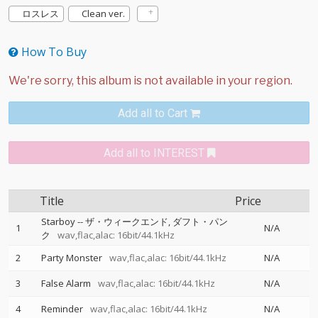
ロスレス
Clean ver.
How To Buy
Add all to Cart
Add all to INTEREST
Title
Price
Starboy
--
ザ・ウィークエンド
ダフト・パン
1
N/A
ク
wav,flac,alac: 16bit/44.1kHz
2
Party Monster
wav,flac,alac: 16bit/44.1kHz
N/A
3
False Alarm
wav,flac,alac: 16bit/44.1kHz
N/A
4
Reminder
wav,flac,alac: 16bit/44.1kHz
N/A