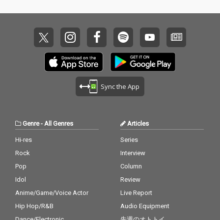
Sync the App
Genre
-
All Genres
Articles
Hi-res
Series
Rock
Interview
Pop
Column
Idol
Review
Anime/Game/Voice Actor
Live Report
Hip Hop/R&B
Audio Equipment
Dance/Electronic
先週のオトトイ