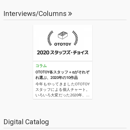
Interviews/Columns
コラム
OTOTOY各スタッフ＋αがそれぞ
れ選ぶ、2020年の10作品
今年もやってきましたOTOTOY
スタッフによる個人チャート。
いろいろ大変だった2020年、な
にを聴いてOTOTOYを作ってい
たのか？ 今年は新人、梶野に加
えてインターン、そしてコント
リビューター枠としていろいろ
Digital Catalog
と関わっているライター陣の方
にも書いてもらいま…