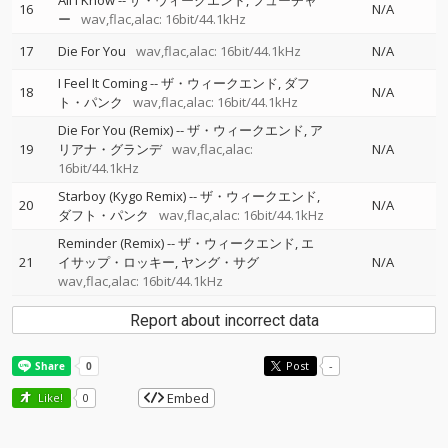
All I Know
--
ザ・ウィークエンド
フューチャ
16
N/A
ー
wav,flac,alac: 16bit/44.1kHz
17
Die For You
wav,flac,alac: 16bit/44.1kHz
N/A
I Feel It Coming
--
ザ・ウィークエンド
ダフ
18
N/A
ト・パンク
wav,flac,alac: 16bit/44.1kHz
Die For You (Remix)
--
ザ・ウィークエンド
ア
19
リアナ・グランデ
wav,flac,alac:
N/A
16bit/44.1kHz
Starboy (Kygo Remix)
--
ザ・ウィークエンド
20
N/A
ダフト・パンク
wav,flac,alac: 16bit/44.1kHz
Reminder (Remix)
--
ザ・ウィークエンド
エ
21
イサップ・ロッキー
ヤング・サグ
N/A
wav,flac,alac: 16bit/44.1kHz
Report about incorrect data
Post
-
Embed
Like!
0