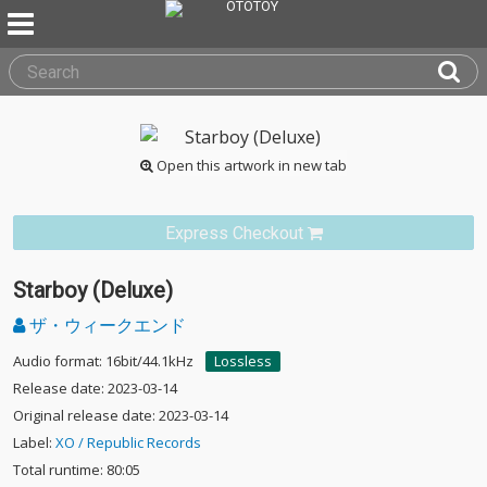
Open this artwork in new tab
Express Checkout
Starboy (Deluxe)
ザ・ウィークエンド
Audio format: 16bit/44.1kHz
Lossless
Release date: 2023-03-14
Original release date: 2023-03-14
Label:
XO / Republic Records
Total runtime: 80:05