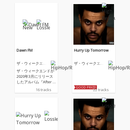
Dawn FM
Hurry Up Tomorrow
ザ・ウィークエン
ザ・ウィークエン
ド
ド
ザ・ウィークエンドが
2020年3月にリリース
したアルバム『After H
ours』から約2年ぶ
GOOD PRICE!
16 tracks
22 tracks
り、５作目となるアル
バム『Dawn FM』をリ
リース。年明けのサプ
ライズリリースとなっ
た今作には、タイラ
ー・ザ・クリエイタ
ー、リル・ウェイン、