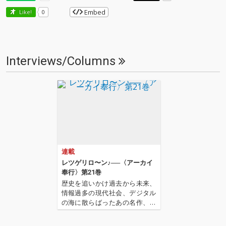
Embed
Like!
0
Interviews/Columns
連載
レツゲリロ〜ン♪──〈アーカイ
奉行〉第21巻
歴史を追いかけ過去から未来、
情報過多の現代社会、デジタル
の海に散らばったあの名作、こ
の名作たちをひとつにまとめる
仕事人…!〈アーカイ奉行〉が今