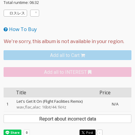
Total runtime: 06:32
ロスレス
How To Buy
Add all to Cart
Add all to INTEREST
Title
Price
Let's Get It On (Flight Facilities Remix)
1
N/A
wav,flac,alac: 16bit/44.1kHz
Report about incorrect data
Post
-