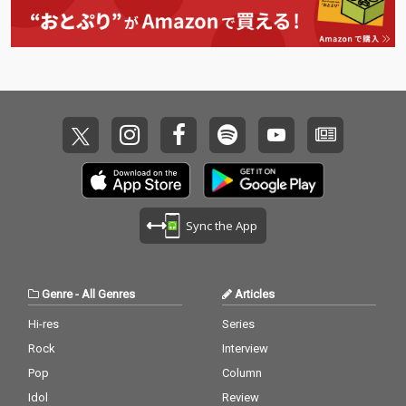
Sync the App
Genre
-
All Genres
Articles
Hi-res
Series
Rock
Interview
Pop
Column
Idol
Review