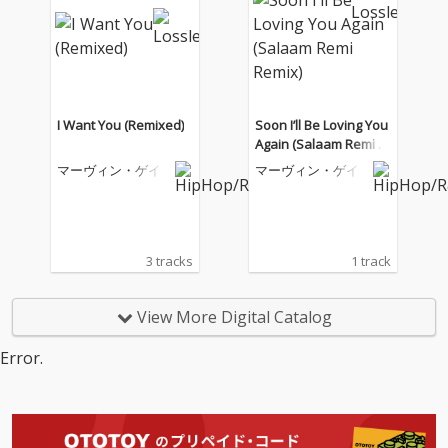
I Want You (Remixed)
Soon I’ll Be Loving You
Again (Salaam Remi R
emix)
マーヴィン・ゲイ
マーヴィン・ゲイ
3 tracks
1 track
View More Digital Catalog
Error.