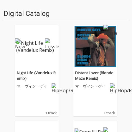
日もデジタルの乱世を治め
る…!'''〈アーカイ奉行〉と
Digital Catalog
は…'''1.過去作の最新リマスター
音源 2.これまで未配信…
Night Life (Vandelux R
Distant Lover (Blonde
emix)
Maze Remix)
マーヴィン・ゲイ
マーヴィン・ゲイ
1 track
1 track