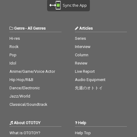
Sync the App
Genre
-
All Genres
Articles
Hi-res
Series
Rock
Interview
Pop
Column
Idol
Review
Anime/Game/Voice Actor
Live Report
Hip Hop/R&B
Audio Equipment
Dance/Electronic
先週のオトトイ
Jazz/World
Classical/Soundtrack
About OTOTOY
Help
What is OTOTOY?
Help Top