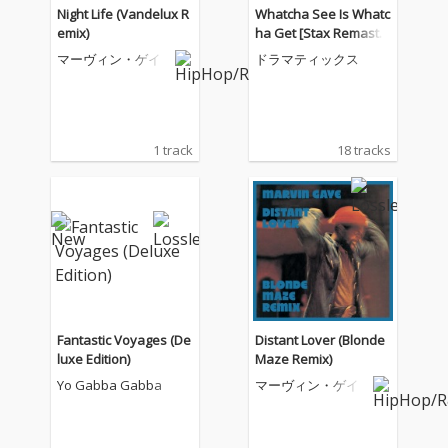
Night Life (Vandelux R
Whatcha See Is Whatc
emix)
ha Get [Stax Remaste
rs]
マーヴィン・ゲイ
ドラマティックス
1 track
18 tracks
Fantastic Voyages (De
Distant Lover (Blonde
luxe Edition)
Maze Remix)
Yo Gabba Gabba
マーヴィン・ゲイ