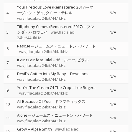
Your Precious Love (Remastered 2017)
--
マ
4
ーヴィン・ゲイ
タミー・テレル
N/A
wav,flac,alac: 24bit/44.1kHz
Till Johnny Comes (Remastered 2017)
--
ブレ
5
ンダ・ハロウェイ
wav,flac,alac:
N/A
24bit/44.1kHz
Rescue
--
ジェームス・ニュートン・ハワード
6
N/A
wav,flac,alac: 24bit/44.1kHz
It Ain’t Fair feat. Bilal
--
ザ・ルーツ
ビラル
7
N/A
wav,flac,alac: 24bit/44.1kHz
Devil's Gotten Into My Baby
--
Devotions
8
N/A
wav,flac,alac: 24bit/44.1kHz
You're The Cream Of The Crop
--
Lee Rogers
9
N/A
wav,flac,alac: 24bit/44.1kHz
All Because Of You
--
ドラマティックス
10
N/A
wav,flac,alac: 24bit/44.1kHz
Alone
--
ジェームス・ニュートン・ハワード
11
N/A
wav,flac,alac: 24bit/44.1kHz
Grow
--
Algee Smith
wav,flac,alac:
12
N/A