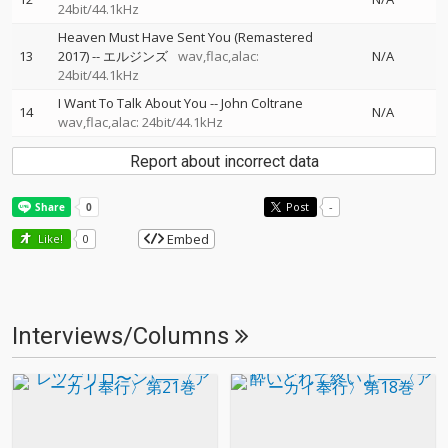
24bit/44.1kHz
Heaven Must Have Sent You (Remastered
13
2017)
--
エルジンズ
wav,flac,alac:
N/A
24bit/44.1kHz
I Want To Talk About You
--
John Coltrane
14
N/A
wav,flac,alac: 24bit/44.1kHz
Report about incorrect data
Post
-
Embed
Like!
0
Interviews/Columns