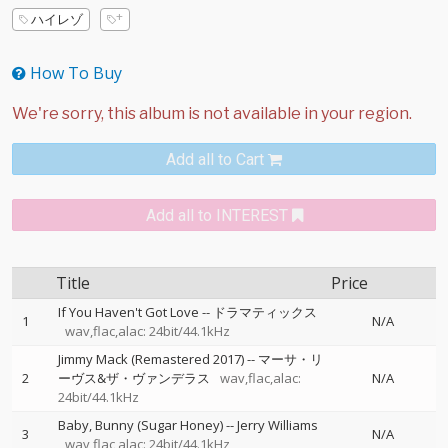
ハイレゾ
How To Buy
Add all to Cart
Add all to INTEREST
Title
Price
If You Haven't Got Love
--
ドラマティックス
1
N/A
wav,flac,alac: 24bit/44.1kHz
Jimmy Mack (Remastered 2017)
--
マーサ・リ
2
ーヴス&ザ・ヴァンデラス
wav,flac,alac:
N/A
24bit/44.1kHz
Baby, Bunny (Sugar Honey)
--
Jerry Williams
3
N/A
wav,flac,alac: 24bit/44.1kHz