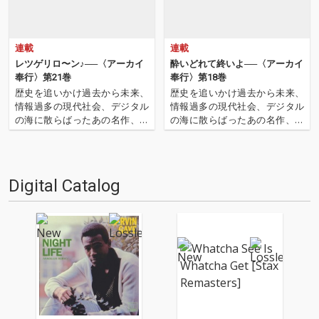
連載
連載
レツゲリロ〜ン♪──〈アーカイ
酔いどれて終いよ──〈アーカイ
奉行〉第21巻
奉行〉第18巻
歴史を追いかけ過去から未来、
歴史を追いかけ過去から未来、
情報過多の現代社会、デジタル
情報過多の現代社会、デジタル
の海に散らばったあの名作、こ
の海に散らばったあの名作、こ
の名作たちをひとつにまとめる
の名作たちをひとつにまとめる
仕事人…!〈アーカイ奉行〉が今
仕事人…!〈アーカイ奉行〉が今
日もデジタルの乱世を治め
日もデジタルの乱世を治め
る…!'''〈アーカイ奉行〉と
る…!'''〈アーカイ奉行〉と
Digital Catalog
は…'''1.過去作の最新リマスター
は…'''1.過去作の最新リマスター
音源 2.これまで未配信…
音源 2.これまで未配信…