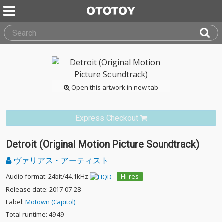
Open this artwork in new tab
Express Checkout
Detroit (Original Motion Picture Soundtrack)
ヴァリアス・アーティスト
Audio format: 24bit/44.1kHz
Hi-res
Release date: 2017-07-28
Label:
Motown (Capitol)
Total runtime: 49:49