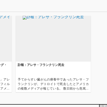
ング・
訃報：アレサ・フランクリン死去
王」アレ
予てからすい臓がんの療養中であったアレサ・フ
・フィル
ランクリンが、デトロイトで死去したとアメリカ
『アメイ
の複数メディアが報じている。 数日前から危篤状
』が5月
態と報じられていた。 享年は76歳。 そのゴスペ
かにて全
ル・フィーリングの圧倒的な歌声で、オーティ
ス・レディングのカヴァー「リス