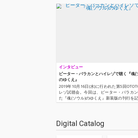
インタビュー
ピーター・バラカンとハイレゾで聴く『魂(
のゆくえ』
2019年10月16日(水)に行われた第5回OTO
レゾ試聴会。今回は、ピーター・バラカ
た『魂(ソウル)のゆくえ』新装版の刊行を
オーディオ・メーカー〈Olasonic〉協力
の開催となりました。司会進行はOTOTOY
ュ…
Digital Catalog