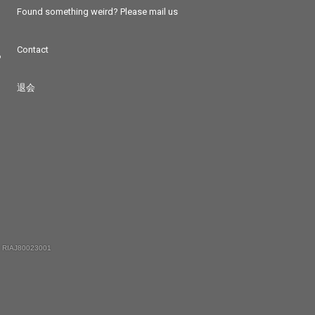
Found something weird? Please mail us
Contact
つ
退会
 RIAJ80023001