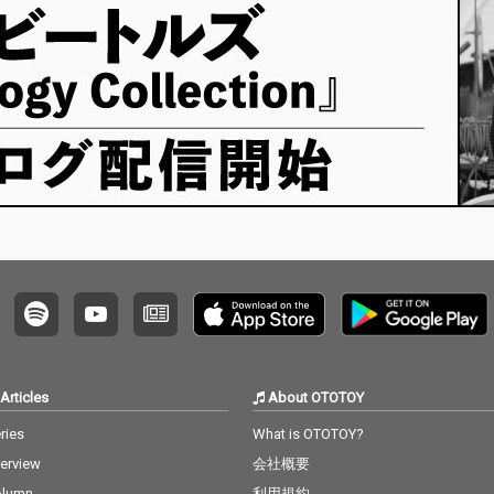
Articles
About OTOTOY
ries
What is OTOTOY?
terview
会社概要
olumn
利用規約