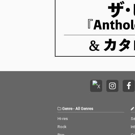
Genre
-
All Genres
Hi-res
Se
Rock
In
Pop
C