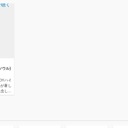
ソウル)
TOYハイ
ンが著し
記念し、
のもとで
のプロデ