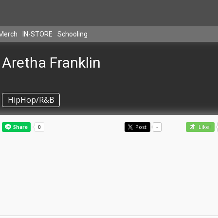
Merch
IN-STORE
Schooling
Aretha Franklin
HipHop/R&B
Post
-
Like!