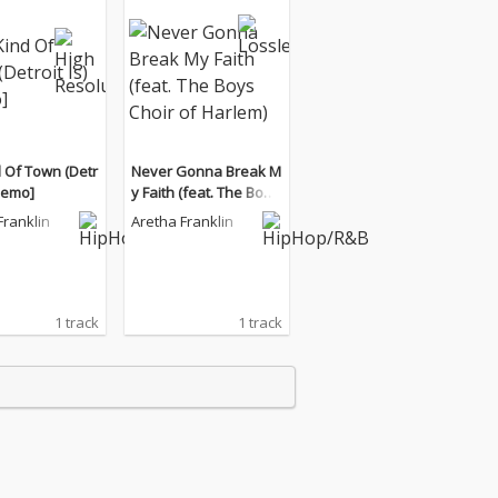
 Of Town (Detr
Never Gonna Break M
[Demo]
y Faith (feat. The Boys
Choir of Harlem)
Franklin
Aretha Franklin
1 track
1 track