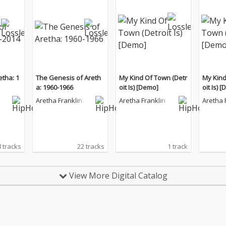
etha: 1
The Genesis of Areth
My Kind Of Town (Detr
My Kind
a: 1960-1966
oit Is) [Demo]
oit Is) 
Aretha Franklin
Aretha Franklin
Aretha 
 tracks
22 tracks
1 track
View More Digital Catalog