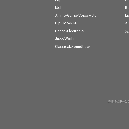
Idol
Re
Anime/Game/Voice Actor
Li
Hip Hop/R&B
Au
Dance/Electronic
先
Jazz/World
Classical/Soundtrack
許諾 JASRAC: 9