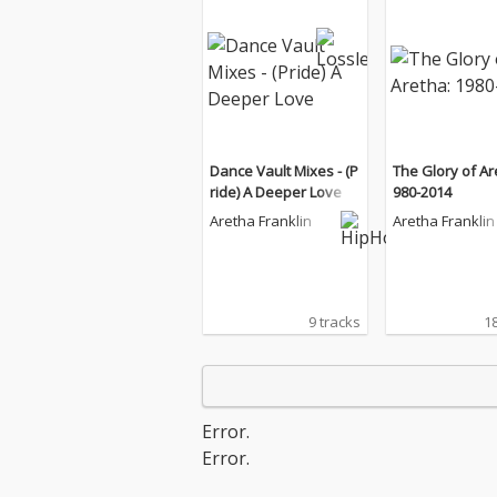
Dance Vault Mixes - (P
The Glory of Ar
ride) A Deeper Love
980-2014
Aretha Franklin
Aretha Franklin
9 tracks
18
Error.
Error.