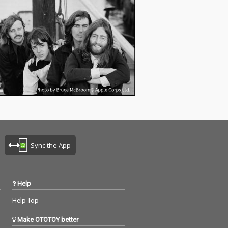
Sync the App
Help
Help Top
Make OTOTOY better