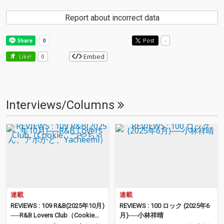
Report about incorrect data
Post
-
Embed
Like!
0
Interviews/Columns
連載
連載
REVIEWS : 109 R&B(2025年10月)
REVIEWS : 100 ロック (2025年6
──R&B Lovers Club（Cookie、
月)──小林祥晴