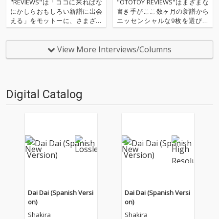
つやちゃん、アボかど、Yachee
"REVIEWS"は「ココに来ればな
"OTOTOY REVIEWS"はまざまな
mi）
にかしらおもしろい新譜に出会
書き手がここ数ヶ月の新譜から
える」をモットーに、さまざま
エッセンシャルな9枚を選びレ
な書き手がここ3ヶ月の新譜か
ヴューするコーナー。今回は小
らエッセンシャルな9枚を選び
林祥晴による、洋楽ロックを中
レヴューする本コーナー。今回
心とした9枚。 ''OTOTOY REVIE
View More Interviews/Columns
はR&B偏愛＆紹介ポッセ、R&B
WS 100'' ''『ロック(2025年6
Lovers Clubより、Cookie、つ
月)』'' '…
や…
Digital Catalog
Dai Dai (Spanish Versi
Dai Dai (Spanish Versi
on)
on)
Shakira
Shakira