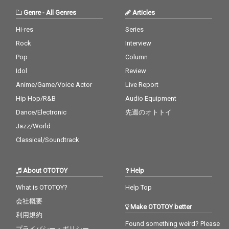
Genre
-
All Genres
Articles
Hi-res
Series
Rock
Interview
Pop
Column
Idol
Review
Anime/Game/Voice Actor
Live Report
Hip Hop/R&B
Audio Equipment
Dance/Electronic
先週のオトトイ
Jazz/World
Classical/Soundtrack
About OTOTOY
Help
What is OTOTOY?
Help Top
会社概要
Make OTOTOY better
利用規約
Found something weird? Please
プライバシー・ポリシー