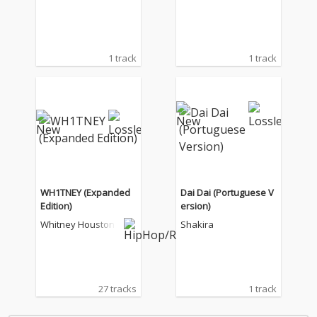
1 track
1 track
WH1TNEY (Expanded
Dai Dai (Portuguese V
Edition)
ersion)
Whitney Houston
Shakira
27 tracks
1 track