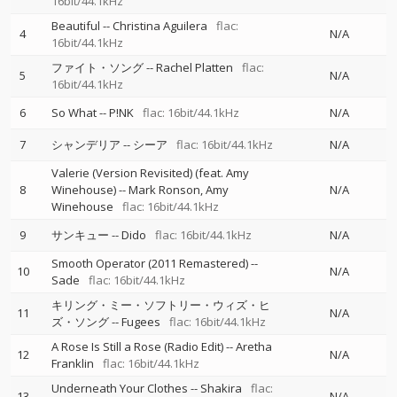
16bit/44.1kHz
Beautiful
--
Christina Aguilera
flac:
4
N/A
16bit/44.1kHz
ファイト・ソング
--
Rachel Platten
flac:
5
N/A
16bit/44.1kHz
6
So What
--
P!NK
flac: 16bit/44.1kHz
N/A
7
シャンデリア
--
シーア
flac: 16bit/44.1kHz
N/A
Valerie (Version Revisited) (feat. Amy
8
Winehouse)
--
Mark Ronson
Amy
N/A
Winehouse
flac: 16bit/44.1kHz
9
サンキュー
--
Dido
flac: 16bit/44.1kHz
N/A
Smooth Operator (2011 Remastered)
--
10
N/A
Sade
flac: 16bit/44.1kHz
キリング・ミー・ソフトリー・ウィズ・ヒ
11
N/A
ズ・ソング
--
Fugees
flac: 16bit/44.1kHz
A Rose Is Still a Rose (Radio Edit)
--
Aretha
12
N/A
Franklin
flac: 16bit/44.1kHz
Underneath Your Clothes
--
Shakira
flac:
13
N/A