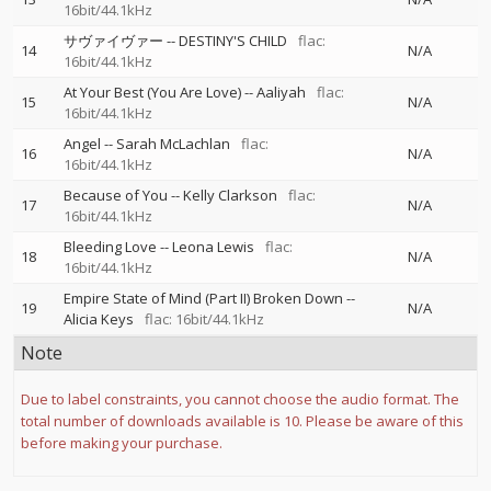
16bit/44.1kHz
サヴァイヴァー
--
DESTINY'S CHILD
flac:
14
N/A
16bit/44.1kHz
At Your Best (You Are Love)
--
Aaliyah
flac:
15
N/A
16bit/44.1kHz
Angel
--
Sarah McLachlan
flac:
16
N/A
16bit/44.1kHz
Because of You
--
Kelly Clarkson
flac:
17
N/A
16bit/44.1kHz
Bleeding Love
--
Leona Lewis
flac:
18
N/A
16bit/44.1kHz
Empire State of Mind (Part II) Broken Down
--
19
N/A
Alicia Keys
flac: 16bit/44.1kHz
Note
Due to label constraints, you cannot choose the audio format. The
total number of downloads available is 10. Please be aware of this
before making your purchase.