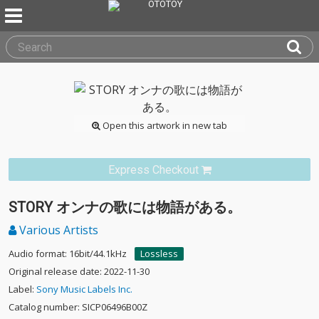
Open this artwork in new tab
Express Checkout
STORY オンナの歌には物語がある。
Various Artists
Audio format: 16bit/44.1kHz
Lossless
Original release date: 2022-11-30
Label:
Sony Music Labels Inc.
Catalog number: SICP06496B00Z