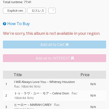
Total runtime: 77:41
Explicit ver.
ロスレス
How To Buy
Add all to Cart
Add all to INTEREST
Title
Price
I Will Always Love You
--
Whitney Houston
1
N/A
flac: 16bit/44.1kHz
トゥ・ラヴ・ユー・モア
--
Celine Dion
flac:
2
N/A
16bit/44.1kHz
ヒーロー
--
MARIAH CAREY
flac:
3
N/A