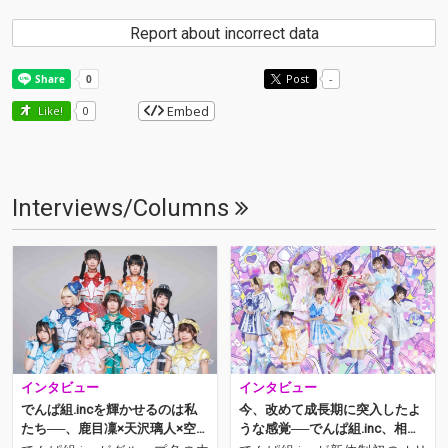
Report about incorrect data
Post
-
Embed
Like!
0
Interviews/Columns
インタビュー
インタビュー
でんぱ組.incを輝かせるのは私
今、改めて成長期に突入したよ
たち──、鹿目凜×天沢璃人×空野
うな感覚──でんぱ組.inc、相沢
青空×高咲陽菜が描く明日
梨紗＆藤咲彩音が新体制を語る