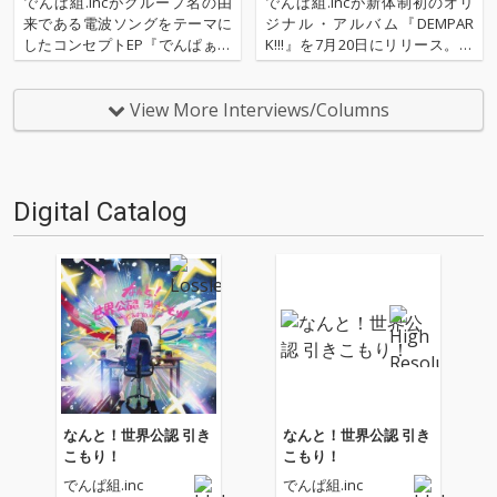
でんぱ組.incがグループ名の由
でんぱ組.incが新体制初のオリ
来である電波ソングをテーマに
ジナル・アルバム『DEMPAR
したコンセプトEP『でんぱぁか
K!!!』を7月20日にリリース。今
しっくれこーど』をリリース。
作には昨年4月にリリースされ
Aiobahn×畑 亜貴、けんたあろ
た「プリンセスでんぱパワー!シ
は×サイレンジ！×玉屋2060%(W
ャインオン!」からのシングル収
View More Interviews/Columns
ienners)、まふまふ、FICE×ヒャ
録曲に加え、初のポエトリー・
ダイン、ARM(IOSY…
リーディングが入った「DNA」
や、リリック…
Digital Catalog
なんと！世界公認 引き
なんと！世界公認 引き
こもり！
こもり！
でんぱ組.inc
でんぱ組.inc