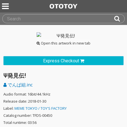
Open this artwork in new tab
Express Checkout
Ψ発見伝!
でんぱ組.inc
Audio format: 16bit/44.1kHz
Release date: 2018-01-30
Label:
MEME TOKYO / TOY'S FACTORY
Catalog number: TFDS-00450
Total runtime: 03:56