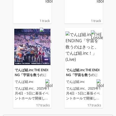
1 track
1 track
でんぱ組.inc THE ENDI
でんぱ組.inc THE ENDI
NG「宇宙を救うのはき
NG「宇宙を救うのはき
っと、でんぱ組.in
っと、でんぱ組.in
でんぱ組.inc
でんぱ組.inc
c！」 (Live)
c！」 (Live)
でんぱ組.inc、2025年1
でんぱ組.inc、2025年1
月4日・5日に幕張イベ
月4日・5日に幕張イベ
ントホールで開催した
ントホールで開催した
エンディングライブか
エンディングライブか
17 tracks
17 tracks
らセレクトしたライブ
らセレクトしたライブ
音源を配信リリース
音源を配信リリース