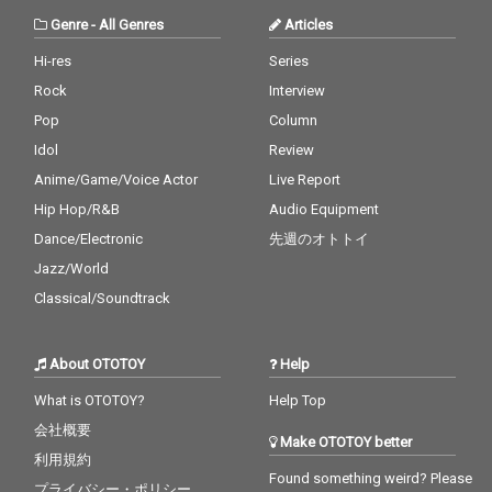
Genre
-
All Genres
Articles
Hi-res
Series
Rock
Interview
Pop
Column
Idol
Review
Anime/Game/Voice Actor
Live Report
Hip Hop/R&B
Audio Equipment
Dance/Electronic
先週のオトトイ
Jazz/World
Classical/Soundtrack
About OTOTOY
Help
What is OTOTOY?
Help Top
会社概要
Make OTOTOY better
利用規約
Found something weird? Please
プライバシー・ポリシー