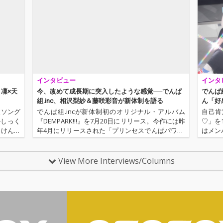
インタビュー
インタ
目凜×天
今、改めて成長期に突入したような感覚──でんぱ
でんぱ組
組.inc、相沢梨紗＆藤咲彩音が新体制を語る
ん「好感
波ソング
でんぱ組.incが新体制初のオリジナル・アルバム
自己肯
かしっく
『DEMPARK!!!』を7月20日にリリース。今作には昨
♡」を
、けんた
年4月にリリースされた「プリンセスでんぱパワー!
はメン
rs)、ま
シャインオン!」からのシングル収録曲に加え、初
ayb
のポエトリー・リーディングが入った「DNA」
「電影
や、リリック…
動中の
View More Interviews/Columns