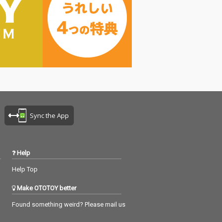
Sync the App
Help
Help Top
Make OTOTOY better
Found something weird? Please mail us