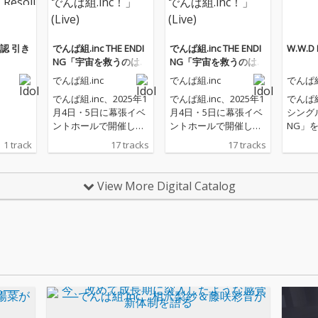
認 引き
でんぱ組.inc THE ENDI
でんぱ組.inc THE ENDI
W.W.D
NG「宇宙を救うのはき
NG「宇宙を救うのはき
っと、でんぱ組.in
っと、でんぱ組.in
でんぱ組.inc
でんぱ組.inc
でんぱ組
c！」 (Live)
c！」 (Live)
でんぱ組.inc、2025年1
でんぱ組.inc、2025年1
でんぱ組
月4日・5日に幕張イベ
月4日・5日に幕張イベ
シングル
ントホールで開催した
ントホールで開催した
NG」
エンディングライブか
エンディングライブか
1 track
17 tracks
17 tracks
らセレクトしたライブ
らセレクトしたライブ
音源を配信リリース
音源を配信リリース
View More Digital Catalog