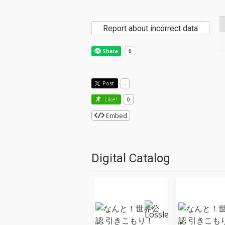
Report about incorrect data
Post
-
Like!
0
Embed
Digital Catalog