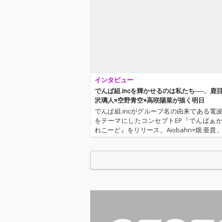
インタビュー
でんぱ組.incを輝かせるのは私たち──、鹿
沢璃人×空野青空×高咲陽菜が描く明日
でんぱ組.incがグループ名の由来である電
をテーマにしたコンセプトEP『でんぱぁ
れこーど』をリリース。Aiobahn×畑 亜貴
あろは×サイレンジ！×玉屋2060%(Wienne
ふまふ、FICE×ヒャダイン、ARM(IOSY…