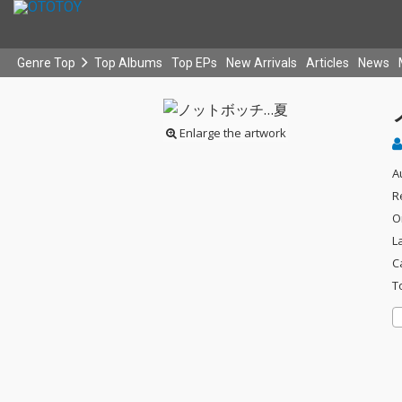
Genre Top
Top Albums
Top EPs
New Arrivals
Articles
News
Enlarge the artwork
A
R
O
L
C
T