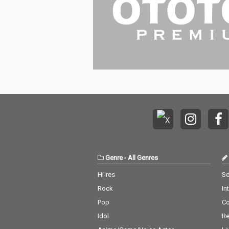
Genre
-
All Genres
Hi-res
Se
Rock
In
Pop
C
Idol
Re