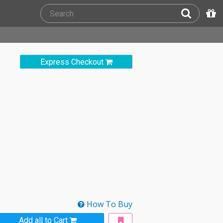
Express Checkout
How To Buy
Add all to Cart