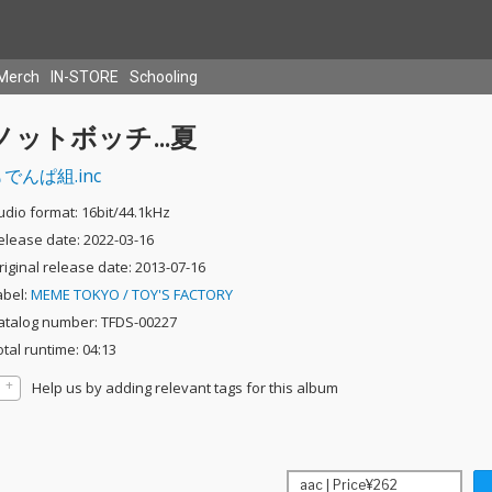
Merch
IN-STORE
Schooling
ノットボッチ…夏
でんぱ組.inc
udio format: 16bit/44.1kHz
elease date: 2022-03-16
riginal release date: 2013-07-16
abel:
MEME TOKYO / TOY'S FACTORY
atalog number: TFDS-00227
otal runtime: 04:13
Help us by adding relevant tags for this album