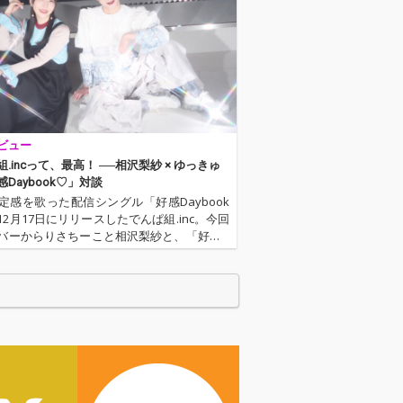
ビュー
.incって、最高！ ──相沢梨紗 × ゆっきゅ
Daybook♡」対談
定感を歌った配信シングル「好感Daybook
12月17日にリリースしたでんぱ組.inc。今回
バーからりさちーこと相沢梨紗と、「好感D
ook♡」の作詞を担当したアイドル・ユニット
と少年CQ」のメンバーでもありソロでも活
ゆっ…