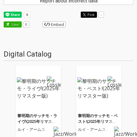
Report about incorrect data
Post
-
Embed
Like!
0
Digital Catalog
黎明期のサッチモ・ラ
黎明期のサッチモ・ベ
イヴ!(2025年リマスタ
スト!(2025年リマスタ
ー版)
ー版)
ルイ・アームスト
ルイ・アームスト
ロング
ロング