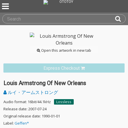
Open this artwork in new tab
Express Checkout
Louis Armstrong Of New Orleans
ルイ・アームストロング
Audio format: 16bit/44.1kHz
Lossless
Release date: 2007-07-24
Original release date: 1990-01-01
Label:
Geffen*