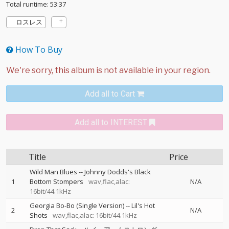
Total runtime: 53:37
ロスレス
How To Buy
Add all to Cart
Add all to INTEREST
Title
Price
Wild Man Blues
--
Johnny Dodds's Black
1
Bottom Stompers
wav,flac,alac:
N/A
16bit/44.1kHz
Georgia Bo-Bo (Single Version)
--
Lil's Hot
2
N/A
Shots
wav,flac,alac: 16bit/44.1kHz