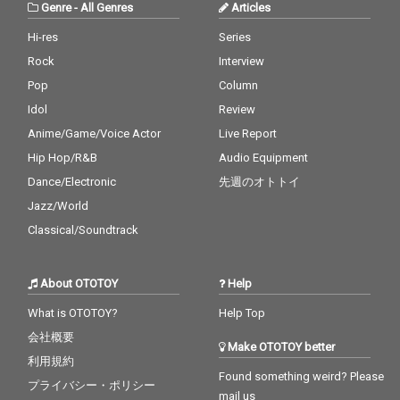
Genre
-
All Genres
Articles
Hi-res
Series
Rock
Interview
Pop
Column
Idol
Review
Anime/Game/Voice Actor
Live Report
Hip Hop/R&B
Audio Equipment
Dance/Electronic
先週のオトトイ
Jazz/World
Classical/Soundtrack
About OTOTOY
Help
What is OTOTOY?
Help Top
会社概要
Make OTOTOY better
利用規約
Found something weird? Please
プライバシー・ポリシー
mail us