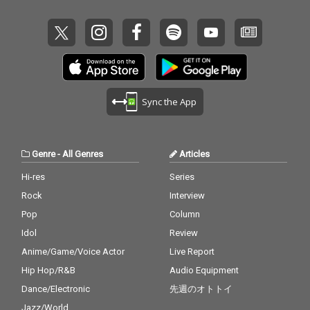
Sync the App
Genre
-
All Genres
Articles
Hi-res
Series
Rock
Interview
Pop
Column
Idol
Review
Anime/Game/Voice Actor
Live Report
Hip Hop/R&B
Audio Equipment
Dance/Electronic
先週のオトトイ
Jazz/World