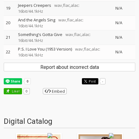
Jeepers Creepers
wav,flac,alac:
19
N/A
16bit/44.1kHz
And the Angels Sing
wav,flac,alac:
20
N/A
16bit/44.1kHz
Something's Gotta Give
wav,flac,alac:
21
N/A
16bit/44.1kHz
P.S. I Love You (1953 Version)
wav,flac,alac:
22
N/A
16bit/44.1kHz
Report about incorrect data
Post
-
Embed
Like!
0
Digital Catalog