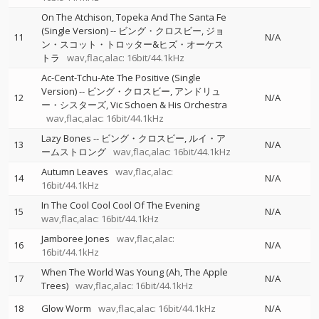
On The Atchison, Topeka And The Santa Fe
(Single Version)
--
ビング・クロスビー
ジョ
11
N/A
ン・スコット・トロッター&ヒズ・オーケス
トラ
wav,flac,alac: 16bit/44.1kHz
Ac-Cent-Tchu-Ate The Positive (Single
Version)
--
ビング・クロスビー
アンドリュ
12
N/A
ー・シスターズ
Vic Schoen & His Orchestra
wav,flac,alac: 16bit/44.1kHz
Lazy Bones
--
ビング・クロスビー
ルイ・ア
13
N/A
ームストロング
wav,flac,alac: 16bit/44.1kHz
Autumn Leaves
wav,flac,alac:
14
N/A
16bit/44.1kHz
In The Cool Cool Cool Of The Evening
15
N/A
wav,flac,alac: 16bit/44.1kHz
Jamboree Jones
wav,flac,alac:
16
N/A
16bit/44.1kHz
When The World Was Young (Ah, The Apple
17
N/A
Trees)
wav,flac,alac: 16bit/44.1kHz
18
Glow Worm
wav,flac,alac: 16bit/44.1kHz
N/A