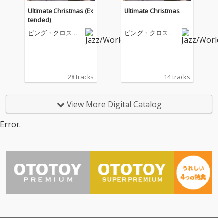
Ultimate Christmas (Ex
Ultimate Christmas
tended)
ビング・クロスビ
ビング・クロスビ
ー
ー
28 tracks
14 tracks
View More Digital Catalog
Error.