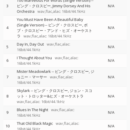
Too Marvelous For Words (Single Version)
--
3
ビング・クロスビー
Jimmy Dorsey And His
N/A
Orchestra
wav,flac,alac: 16bit/44.1kHz
You Must Have Been A Beautiful Baby
(Single Version)
--
ビング・クロスビー
ボ
4
N/A
ブ・クロスビー・アンド・ヒズ・オーケスト
ラ
wav,flac,alac: 16bit/44.1kHz
Day In, Day Out
wav,flac,alac:
5
N/A
16bit/44.1kHz
I Thought About You
wav,flac,alac:
6
N/A
16bit/44.1kHz
Mister Meadowlark
--
ビング・クロスビー
ジ
7
ョニー・マーサー
wav,flac,alac:
N/A
16bit/44.1kHz
Skylark
--
ビング・クロスビー
ジョン・スコ
8
ット・トロッター&ヒズ・オーケストラ
N/A
wav,flac,alac: 16bit/44.1kHz
Blues In The Night
wav,flac,alac:
9
N/A
16bit/44.1kHz
That Old Black Magic
wav,flac,alac:
10
N/A
16bit/44.1kHz