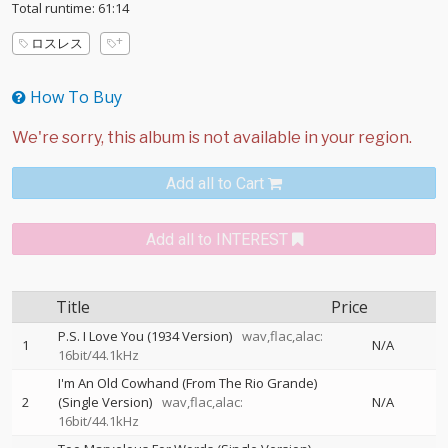
Total runtime: 61:14
ロスレス
How To Buy
Add all to Cart
Add all to INTEREST
Title
Price
P.S. I Love You (1934 Version)
wav,flac,alac:
1
N/A
16bit/44.1kHz
I'm An Old Cowhand (From The Rio Grande)
2
(Single Version)
wav,flac,alac:
N/A
16bit/44.1kHz