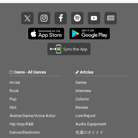
Sync the App
Genre
-
All Genres
Articles
Hi-res
Series
Rock
Interview
Pop
Column
Idol
Review
Anime/Game/Voice Actor
Live Report
Hip Hop/R&B
Audio Equipment
Dance/Electronic
先週のオトトイ