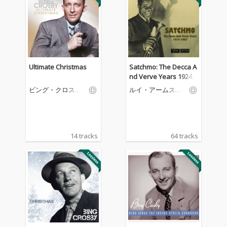
Ultimate Christmas
Satchmo: The Decca A
nd Verve Years 1924-1
967
ビング・クロスビ
ルイ・アームスト
ー
ロング
14 tracks
64 tracks