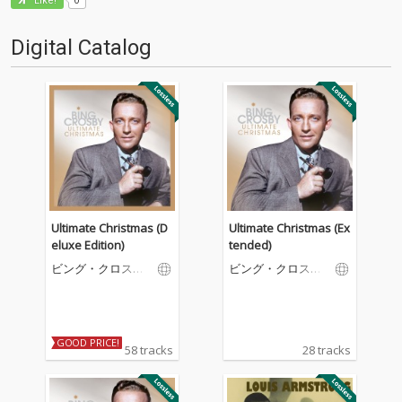
Like!
Digital Catalog
Ultimate Christmas (D
Ultimate Christmas (Ex
eluxe Edition)
tended)
ビング・クロスビ
ビング・クロスビ
ー
ー
GOOD PRICE!
58 tracks
28 tracks