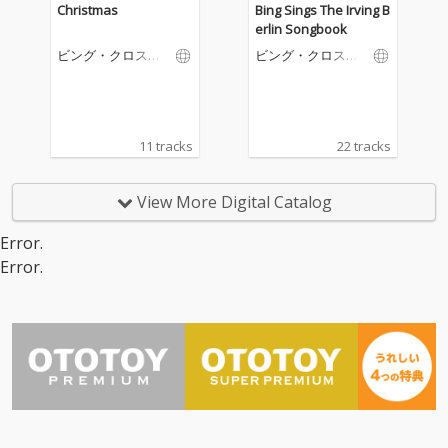
Christmas
Bing Sings The Irving B
erlin Songbook
ビング・クロスビ
ビング・クロスビ
ー
ー
11 tracks
22 tracks
View More Digital Catalog
Error.
Error.