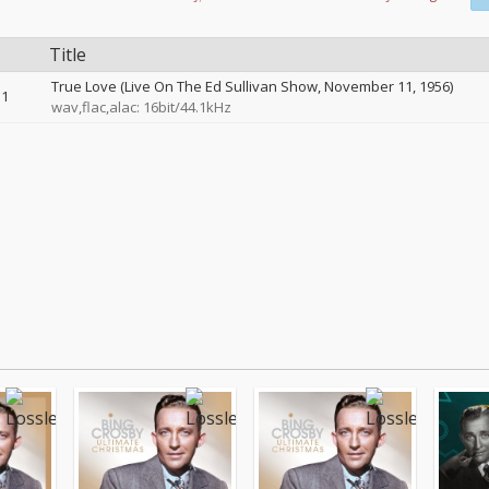
Title
True Love (Live On The Ed Sullivan Show, November 11, 1956)
1
wav,flac,alac: 16bit/44.1kHz