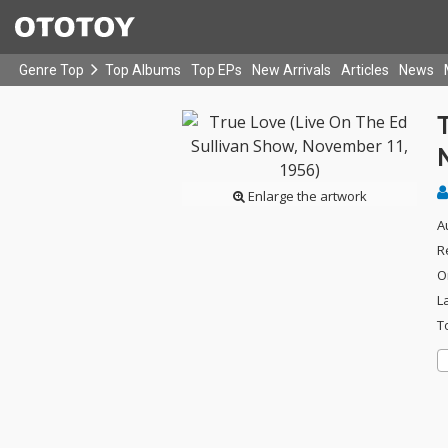
Genre Top
Top Albums
Top EPs
New Arrivals
Articles
News
T
Enlarge the artwork
A
R
O
L
T