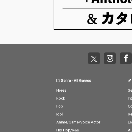
Genre
-
All Genres
Hi-res
Se
Rock
In
Pop
C
Idol
Re
Anime/Game/Voice Actor
Li
Hip Hop/R&B
Au