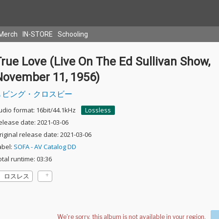
Merch
IN-STORE
Schooling
rue Love (Live On The Ed Sullivan Show,
November 11, 1956)
ビング・クロスビー
udio format: 16bit/44.1kHz
Lossless
elease date: 2021-03-06
riginal release date: 2021-03-06
abel:
SOFA - AV Catalog DD
otal runtime: 03:36
ロスレス