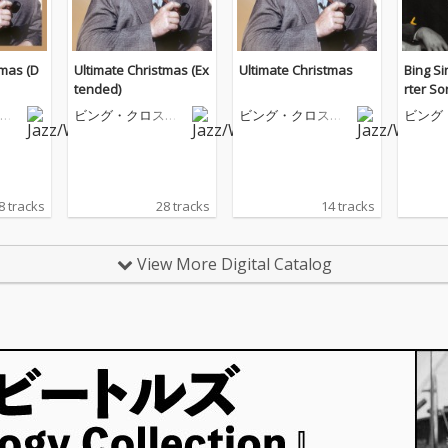
tmas (D
Ultimate Christmas (Ex
Ultimate Christmas
Bing Si
tended)
rter S
ビ
ビング・クロスビ
ビング・クロスビ
ビング
ー
ー
ー
8 tracks
28 tracks
14 tracks
View More Digital Catalog