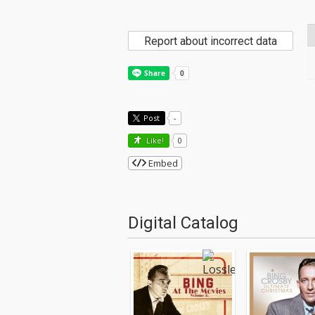
Report about incorrect data
Post
-
Like!
0
Embed
Digital Catalog