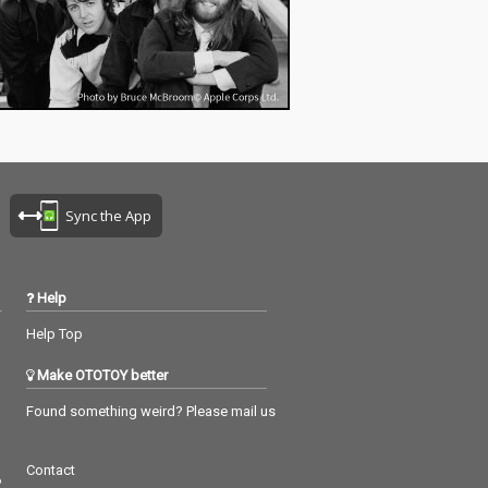
Sync the App
Help
Help Top
Make OTOTOY better
Found something weird? Please mail us
Contact
つ