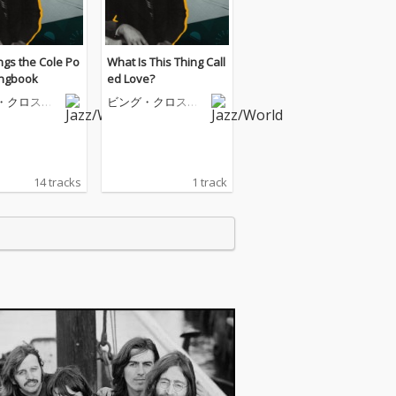
ngs the Cole Po
What Is This Thing Call
ongbook
ed Love?
・クロスビ
ビング・クロスビ
ー
14 tracks
1 track