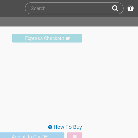
Express Checkout
How To Buy
Add all to Cart