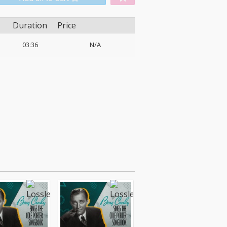
Duration
Price
03:36
N/A