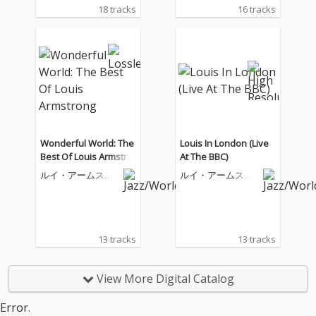
18 tracks
16 tracks
Wonderful World: The
Louis In London (Live
Best Of Louis Armstro
At The BBC)
ng
ルイ・アームスト
ルイ・アームスト
ロング
ロング
13 tracks
13 tracks
View More Digital Catalog
Error.