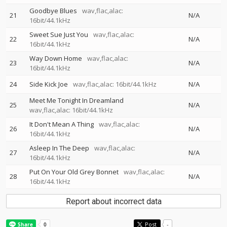
Goodbye Blues
wav,flac,alac:
21
N/A
16bit/44.1kHz
Sweet Sue Just You
wav,flac,alac:
22
N/A
16bit/44.1kHz
Way Down Home
wav,flac,alac:
23
N/A
16bit/44.1kHz
24
Side Kick Joe
wav,flac,alac: 16bit/44.1kHz
N/A
Meet Me Tonight In Dreamland
25
N/A
wav,flac,alac: 16bit/44.1kHz
It Don't Mean A Thing
wav,flac,alac:
26
N/A
16bit/44.1kHz
Asleep In The Deep
wav,flac,alac:
27
N/A
16bit/44.1kHz
Put On Your Old Grey Bonnet
wav,flac,alac:
28
N/A
16bit/44.1kHz
Report about incorrect data
Post
-