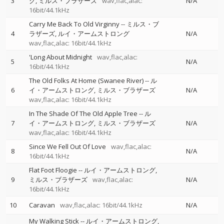
3
グ
ミルス・ブラザーズ
wav,flac,alac:
N/A
16bit/44.1kHz
Carry Me Back To Old Virginny
--
ミルス・ブ
4
ラザーズ
ルイ・アームストロング
N/A
wav,flac,alac: 16bit/44.1kHz
'Long About Midnight
wav,flac,alac:
5
N/A
16bit/44.1kHz
The Old Folks At Home (Swanee River)
--
ル
6
イ・アームストロング
ミルス・ブラザーズ
N/A
wav,flac,alac: 16bit/44.1kHz
In The Shade Of The Old Apple Tree
--
ル
7
イ・アームストロング
ミルス・ブラザーズ
N/A
wav,flac,alac: 16bit/44.1kHz
Since We Fell Out Of Love
wav,flac,alac:
8
N/A
16bit/44.1kHz
Flat Foot Floogie
--
ルイ・アームストロング
9
ミルス・ブラザーズ
wav,flac,alac:
N/A
16bit/44.1kHz
10
Caravan
wav,flac,alac: 16bit/44.1kHz
N/A
My Walking Stick
--
ルイ・アームストロング