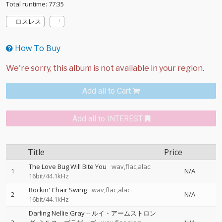
Total runtime: 77:35
ロスレス
How To Buy
Add all to Cart
Add all to INTEREST
Title
Price
The Love Bug Will Bite You
wav,flac,alac:
1
N/A
16bit/44.1kHz
Rockin' Chair Swing
wav,flac,alac:
2
N/A
16bit/44.1kHz
Darling Nellie Gray
--
ルイ・アームストロン