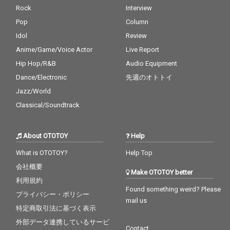
Rock
Interview
Pop
Column
Idol
Review
Anime/Game/Voice Actor
Live Report
Hip Hop/R&B
Audio Equipment
Dance/Electronic
先週のオトトイ
Jazz/World
Classical/Soundtrack
About OTOTOY
Help
What is OTOTOY?
Help Top
会社概要
Make OTOTOY better
利用規約
Found something weird? Please
プライバシー・ポリシー
mail us
特定商取引法に基づく表示
外部データ連携しているサービ
Contact