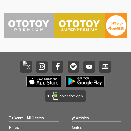
Sync the App
Genre
-
All Genres
Articles
Hi-res
Series