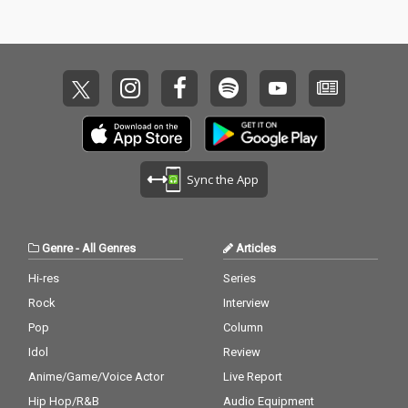
Sync the App
Genre
-
All Genres
Articles
Hi-res
Series
Rock
Interview
Pop
Column
Idol
Review
Anime/Game/Voice Actor
Live Report
Hip Hop/R&B
Audio Equipment