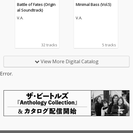
Battle of Fates (Origin
Minimal Bass (Vol.5)
al Soundtrack)
V.A.
V.A.
32 tracks
5 tracks
View More Digital Catalog
Error.