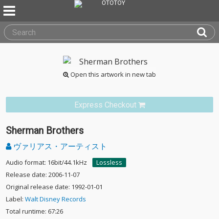
Open this artwork in new tab
Express Checkout
Sherman Brothers
ヴァリアス・アーティスト
Audio format: 16bit/44.1kHz
Lossless
Release date: 2006-11-07
Original release date: 1992-01-01
Label:
Walt Disney Records
Total runtime: 67:26