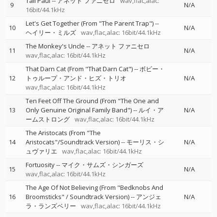
Tall Paul
--
アネット ファニセロ
wav,flac,alac:
9
N/A
16bit/44.1kHz
Let's Get Together (From "The Parent Trap")
--
10
N/A
ヘイリー・ミルズ
wav,flac,alac: 16bit/44.1kHz
The Monkey's Uncle
--
アネット ファニセロ
11
N/A
wav,flac,alac: 16bit/44.1kHz
That Darn Cat (From "That Darn Cat")
--
ボビー・
12
トゥループ・アンド・ヒズ・トリオ
N/A
wav,flac,alac: 16bit/44.1kHz
Ten Feet Off The Ground (From "The One and
13
Only Genuine Original Family Band")
--
ルイ・ア
N/A
ームストロング
wav,flac,alac: 16bit/44.1kHz
The Aristocats (From "The
14
Aristocats"/Soundtrack Version)
--
モーリス・シ
N/A
ュヴァリエ
wav,flac,alac: 16bit/44.1kHz
Fortuosity
--
マイク・サムズ・シンガーズ
15
N/A
wav,flac,alac: 16bit/44.1kHz
The Age Of Not Believing (From "Bedknobs And
16
Broomsticks" / Soundtrack Version)
--
アンジェ
N/A
ラ・ランズベリー
wav,flac,alac: 16bit/44.1kHz