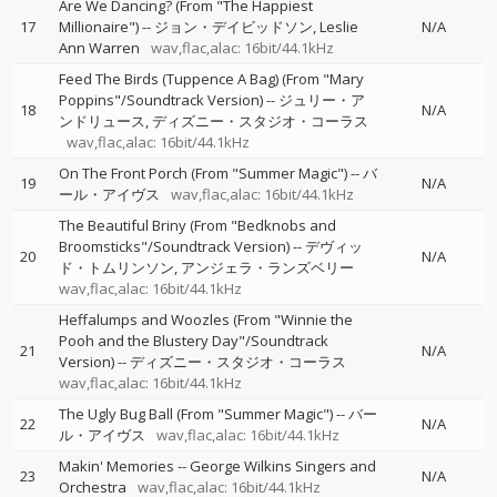
Are We Dancing? (From "The Happiest
17
Millionaire")
--
ジョン・デイビッドソン
Leslie
N/A
Ann Warren
wav,flac,alac: 16bit/44.1kHz
Feed The Birds (Tuppence A Bag) (From "Mary
Poppins"/Soundtrack Version)
--
ジュリー・ア
18
N/A
ンドリュース
ディズニー・スタジオ・コーラス
wav,flac,alac: 16bit/44.1kHz
On The Front Porch (From "Summer Magic")
--
バ
19
N/A
ール・アイヴス
wav,flac,alac: 16bit/44.1kHz
The Beautiful Briny (From "Bedknobs and
Broomsticks"/Soundtrack Version)
--
デヴィッ
20
N/A
ド・トムリンソン
アンジェラ・ランズベリー
wav,flac,alac: 16bit/44.1kHz
Heffalumps and Woozles (From "Winnie the
Pooh and the Blustery Day"/Soundtrack
21
N/A
Version)
--
ディズニー・スタジオ・コーラス
wav,flac,alac: 16bit/44.1kHz
The Ugly Bug Ball (From "Summer Magic")
--
バー
22
N/A
ル・アイヴス
wav,flac,alac: 16bit/44.1kHz
Makin' Memories
--
George Wilkins Singers and
23
N/A
Orchestra
wav,flac,alac: 16bit/44.1kHz