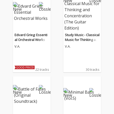
Edvard Grieg: Essenti
Study Music - Classical
al Orchestral Works
Music for Thinking an
d Concentration (The
V.A.
V.A.
Guitar Edition)
GOOD PRICE!
22 tracks
30 tracks