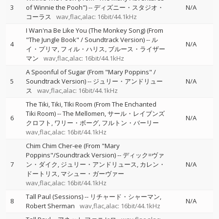
3
of Winnie the Pooh")
--
ディズニー・スタジオ・
N/A
コーラス
wav,flac,alac: 16bit/44.1kHz
I Wan'na Be Like You (The Monkey Song) (From
"The Jungle Book" / Soundtrack Version)
--
ル
4
N/A
イ・プリマ
フィル・ハリス
ブルース・ライザー
マン
wav,flac,alac: 16bit/44.1kHz
A Spoonful of Sugar (From "Mary Poppins" /
5
Soundtrack Version)
--
ジュリー・アンドリュー
N/A
ス
wav,flac,alac: 16bit/44.1kHz
The Tiki, Tiki, TIki Room (From The Enchanted
Tiki Room)
--
The Mellomen
サール・レイブンズ
6
N/A
クロフト
ワリー・ボーグ
フルトン・バーリー
wav,flac,alac: 16bit/44.1kHz
Chim Chim Cher-ee (From "Mary
Poppins"/Soundtrack Version)
--
ディック=ヴァ
7
ン・ダイク
ジュリー・アンドリュース
カレン・
N/A
ドートリス
マシュー・ガーヴァー
wav,flac,alac: 16bit/44.1kHz
Tall Paul (Sessions)
--
リチャード・シャーマン
8
N/A
Robert Sherman
wav,flac,alac: 16bit/44.1kHz