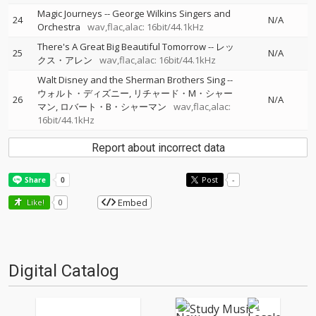
Magic Journeys
--
George Wilkins Singers and
24
N/A
Orchestra
wav,flac,alac: 16bit/44.1kHz
There's A Great Big Beautiful Tomorrow
--
レッ
25
N/A
クス・アレン
wav,flac,alac: 16bit/44.1kHz
Walt Disney and the Sherman Brothers Sing
--
ウォルト・ディズニー
リチャード・M・シャー
26
N/A
マン
ロバート・B・シャーマン
wav,flac,alac:
16bit/44.1kHz
Report about incorrect data
Post
-
Embed
Like!
0
Digital Catalog