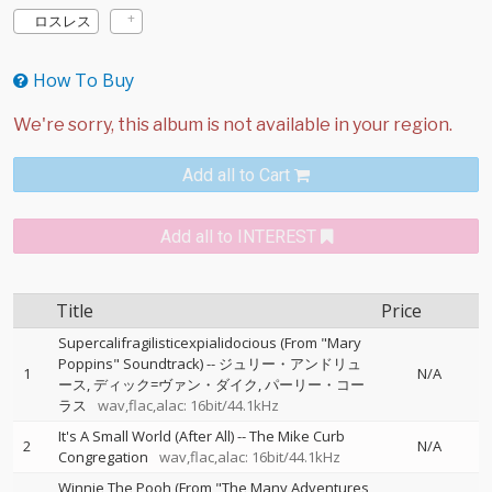
ロスレス
How To Buy
Add all to Cart
Add all to INTEREST
Title
Price
Supercalifragilisticexpialidocious (From "Mary
Poppins" Soundtrack)
--
ジュリー・アンドリュ
1
N/A
ース
ディック=ヴァン・ダイク
パーリー・コー
ラス
wav,flac,alac: 16bit/44.1kHz
It's A Small World (After All)
--
The Mike Curb
2
N/A
Congregation
wav,flac,alac: 16bit/44.1kHz
Winnie The Pooh (From "The Many Adventures