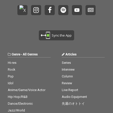
Sync the App
Genre
-
All Genres
Articles
Hi-res
Series
Rock
Interview
Pop
Column
Idol
Review
Anime/Game/Voice Actor
Live Report
Hip Hop/R&B
Audio Equipment
Dance/Electronic
先週のオトトイ
Jazz/World