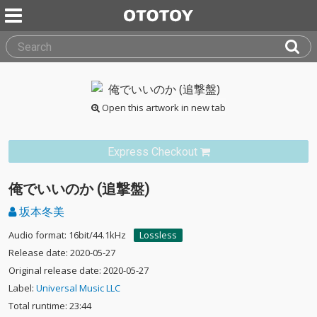
Open this artwork in new tab
Express Checkout
俺でいいのか (追撃盤)
坂本冬美
Audio format: 16bit/44.1kHz
Lossless
Release date: 2020-05-27
Original release date: 2020-05-27
Label:
Universal Music LLC
Total runtime: 23:44