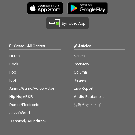
Sync the App
Genre
-
All Genres
Articles
Hi-res
Series
Rock
Interview
Pop
Column
Idol
Review
Anime/Game/Voice Actor
Live Report
Hip Hop/R&B
Audio Equipment
Dance/Electronic
先週のオトトイ
Jazz/World
Classical/Soundtrack