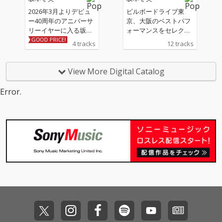
2026年3月よりデビュ
ビルボードライブ東
ー40周年のアニバーサ
京、大阪のベストパフ
リーイヤーに入る坂本
ォーマンスをセレクト
冬美の記念シングル 収
したライブ音源
GOOD PRICE!
4 tracks
12 tracks
録される表題曲「遠い
昔の恋の歌」、カップ
リング曲「しあわせ十
View More Digital Catalog
色」は坂本冬美と同じ
歳のアーティスト川村
Error.
結花の作詞＆作曲によ
る書き下ろし作品。ア
レンジは「夜桜お七」
「また君に恋してる」
の若草恵が担当。