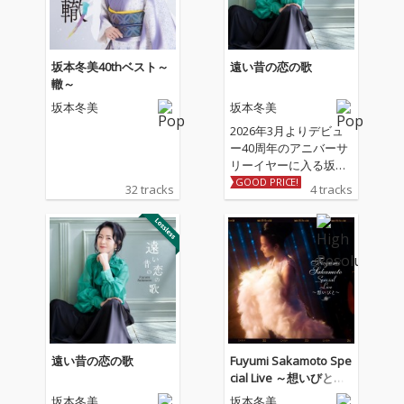
坂本冬美40thベスト～
遠い昔の恋の歌
轍～
坂本冬美
坂本冬美
2026年3月よりデビュ
ー40周年のアニバーサ
リーイヤーに入る坂本
冬美の記念シングル 収
GOOD PRICE!
32 tracks
4 tracks
録される表題曲「遠い
昔の恋の歌」、カップ
リング曲「しあわせ十
色」は坂本冬美と同じ
歳のアーティスト川村
結花の作詞＆作曲によ
る書き下ろし作品。ア
レンジは「夜桜お七」
「また君に恋してる」
の若草恵が担当。
遠い昔の恋の歌
Fuyumi Sakamoto Spe
cial Live ～想いびと～
(Live)
坂本冬美
坂本冬美