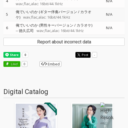
4
N/A
wav,flac,alac: 16bit/44.1kHz
俺でいいのか (ギター伴奏バージョン / カラオ
5
N/A
ケ)
wav,flac,alac: 16bit/44.1kHz
俺でいいのか (男性キーバージョン / カラオケ)
6
N/A
--
徳久広司
wav,flac,alac: 16bit/44.1kHz
Report about incorrect data
Post
-
Embed
Like!
0
Digital Catalog