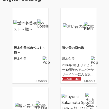
坂本冬美40thベスト～
遠い昔の恋の歌
轍～
坂本冬美
坂本冬美
2026年3月よりデビュ
ー40周年のアニバーサ
リーイヤーに入る坂本
冬美の記念シングル 収
GOOD PRICE!
32 tracks
4 tracks
録される表題曲「遠い
昔の恋の歌」、カップ
リング曲「しあわせ十
色」は坂本冬美と同じ
歳のアーティスト川村
結花の作詞＆作曲によ