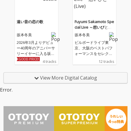
る書き下ろし作品。ア
レンジは「夜桜お七」
「また君に恋してる」
の若草恵が担当。
遠い昔の恋の歌
Fuyumi Sakamoto Spe
cial Live ～想いびと～
(Live)
坂本冬美
坂本冬美
2026年3月よりデビュ
ビルボードライブ東
ー40周年のアニバーサ
京、大阪のベストパフ
リーイヤーに入る坂本
ォーマンスをセレクト
冬美の記念シングル 収
したライブ音源
GOOD PRICE!
4 tracks
12 tracks
録される表題曲「遠い
昔の恋の歌」、カップ
リング曲「しあわせ十
View More Digital Catalog
色」は坂本冬美と同じ
歳のアーティスト川村
Error.
結花の作詞＆作曲によ
る書き下ろし作品。ア
レンジは「夜桜お七」
「また君に恋してる」
の若草恵が担当。