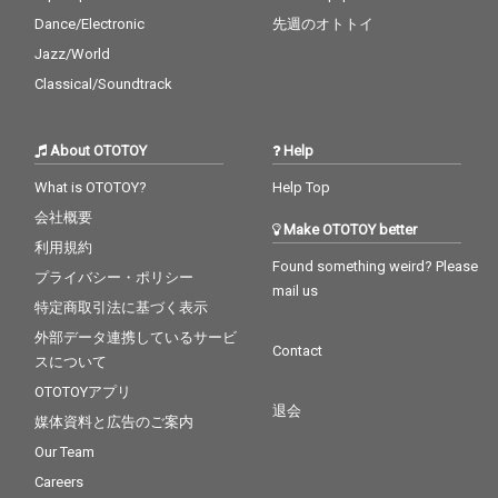
Dance/Electronic
先週のオトトイ
Jazz/World
Classical/Soundtrack
About OTOTOY
Help
What is OTOTOY?
Help Top
会社概要
Make OTOTOY better
利用規約
Found something weird? Please
プライバシー・ポリシー
mail us
特定商取引法に基づく表示
外部データ連携しているサービ
Contact
スについて
OTOTOYアプリ
退会
媒体資料と広告のご案内
Our Team
Careers