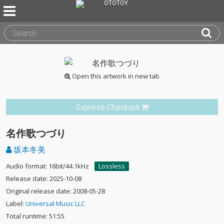
Open this artwork in new tab
Express Checkout
名作歌つづり
坂本冬美
Audio format: 16bit/44.1kHz
Lossless
Release date: 2025-10-08
Original release date: 2008-05-28
Label:
Universal Music LLC
Total runtime: 51:55