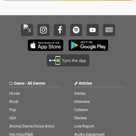
Sync the App
Genre
-
All Genres
Articles
Hi-res
Series
Rock
Interview
Pop
Column
Idol
Review
Anime/Game/Voice Actor
Live Report
Hip Hop/R&B
Audio Equipment