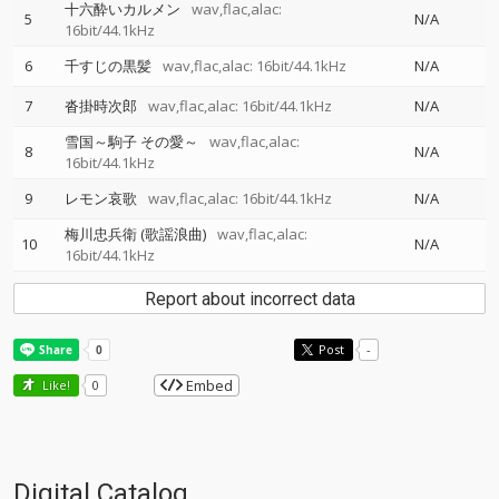
十六酔いカルメン
wav,flac,alac:
5
N/A
16bit/44.1kHz
6
千すじの黒髪
wav,flac,alac: 16bit/44.1kHz
N/A
7
沓掛時次郎
wav,flac,alac: 16bit/44.1kHz
N/A
雪国～駒子 その愛～
wav,flac,alac:
8
N/A
16bit/44.1kHz
9
レモン哀歌
wav,flac,alac: 16bit/44.1kHz
N/A
梅川忠兵衛 (歌謡浪曲)
wav,flac,alac:
10
N/A
16bit/44.1kHz
Report about incorrect data
Post
-
Embed
Like!
0
Digital Catalog