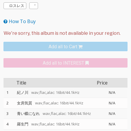
ロスレス
How To Buy
Add all to Cart
Add all to INTEREST
Title
Price
1
紀ノ川
wav,flac,alac: 16bit/44.1kHz
N/A
2
女房気質
wav,flac,alac: 16bit/44.1kHz
N/A
3
青い蝶になれ
wav,flac,alac: 16bit/44.1kHz
N/A
4
羅生門
wav,flac,alac: 16bit/44.1kHz
N/A