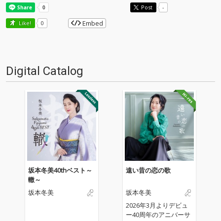
Post
-
Embed
Like!
0
Digital Catalog
坂本冬美40thベスト～
遠い昔の恋の歌
轍～
坂本冬美
坂本冬美
2026年3月よりデビュ
ー40周年のアニバーサ