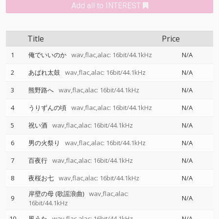
Add all to INTEREST
Title
Price
1
俺でいいのか
wav,flac,alac: 16bit/44.1kHz
N/A
2
あばれ太鼓
wav,flac,alac: 16bit/44.1kHz
N/A
3
熊野路へ
wav,flac,alac: 16bit/44.1kHz
N/A
4
うりずんの頃
wav,flac,alac: 16bit/44.1kHz
N/A
5
祝い酒
wav,flac,alac: 16bit/44.1kHz
N/A
6
男の火祭り
wav,flac,alac: 16bit/44.1kHz
N/A
7
百夜行
wav,flac,alac: 16bit/44.1kHz
N/A
8
夜桜お七
wav,flac,alac: 16bit/44.1kHz
N/A
岸壁の母 (歌謡浪曲)
wav,flac,alac:
9
N/A
16bit/44.1kHz
10
風うた
wav,flac,alac: 16bit/44.1kHz
N/A