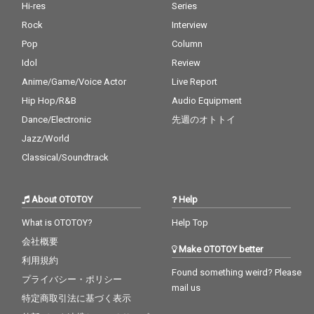
Hi-res
Series
Rock
Interview
Pop
Column
Idol
Review
Anime/Game/Voice Actor
Live Report
Hip Hop/R&B
Audio Equipment
Dance/Electronic
先週のオトトイ
Jazz/World
Classical/Soundtrack
About OTOTOY
Help
What is OTOTOY?
Help Top
会社概要
Make OTOTOY better
利用規約
Found something weird? Please
プライバシー・ポリシー
mail us
特定商取引法に基づく表示