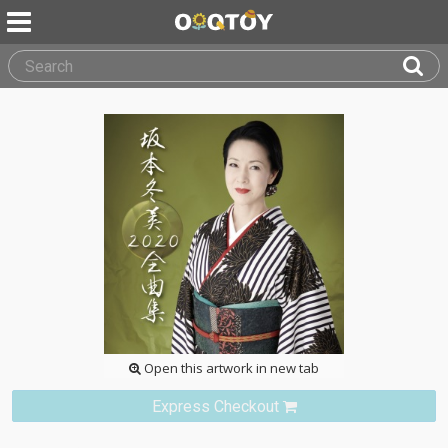
Open this artwork in new tab
Express Checkout