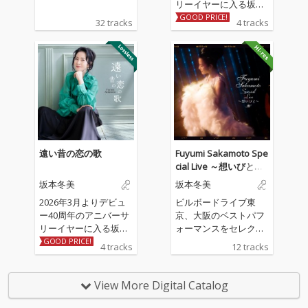
リーイヤーに入る坂本
冬美の記念シングル 収
GOOD PRICE!
32 tracks
4 tracks
録される表題曲「遠い
昔の恋の歌」、カップ
リング曲「しあわせ十
色」は坂本冬美と同じ
歳のアーティスト川村
結花の作詞＆作曲によ
る書き下ろし作品。ア
レンジは「夜桜お七」
「また君に恋してる」
の若草恵が担当。
遠い昔の恋の歌
Fuyumi Sakamoto Spe
cial Live ～想いびと～
(Live)
坂本冬美
坂本冬美
2026年3月よりデビュ
ビルボードライブ東
ー40周年のアニバーサ
京、大阪のベストパフ
リーイヤーに入る坂本
ォーマンスをセレクト
冬美の記念シングル 収
したライブ音源
GOOD PRICE!
4 tracks
12 tracks
録される表題曲「遠い
昔の恋の歌」、カップ
リング曲「しあわせ十
View More Digital Catalog
色」は坂本冬美と同じ
歳のアーティスト川村