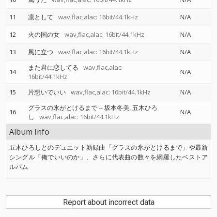
11
凛として
wav,flac,alac: 16bit/44.1kHz
N/A
12
火の国の女
wav,flac,alac: 16bit/44.1kHz
N/A
13
風に立つ
wav,flac,alac: 16bit/44.1kHz
N/A
また君に恋してる
wav,flac,alac:
14
N/A
16bit/44.1kHz
15
片想いでいい
wav,flac,alac: 16bit/44.1kHz
N/A
グラスの氷がとけるまで
--
坂本冬美
五木ひろ
16
N/A
し
wav,flac,alac: 16bit/44.1kHz
Album Info
五木ひろしとのデュエット新録曲「グラスの氷がとけるまで」や最新
シングル「俺でいいのか」、さらに代表曲の数々を網羅したベストア
ルバム
Report about incorrect data