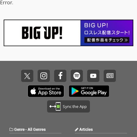
Error.
結花の作詞＆作曲によ
る書き下ろし作品。ア
レンジは「夜桜お七」
「また君に恋してる」
の若草恵が担当。
Sync the App
Genre
-
All Genres
Articles