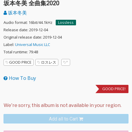
坂本冬美 全曲集2020
坂本冬美
Audio format: 16bit/44.1kHz
Lossless
Release date: 2019-12-04
Original release date: 2019-12-04
Label:
Universal Music LLC
Total runtime: 79:48
GOOD PRICE
ロスレス
How To Buy
GOOD PRICE!
Add all to Cart