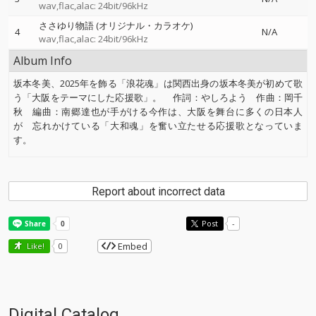
wav,flac,alac: 24bit/96kHz
ささゆり物語 (オリジナル・カラオケ)
4
N/A
wav,flac,alac: 24bit/96kHz
Album Info
坂本冬美、2025年を飾る「浪花魂」は関西出身の坂本冬美が初めて歌
う「大阪をテーマにした応援歌」。 作詞：やしろよう 作曲：岡千
秋 編曲：南郷達也が手がける今作は、大阪を舞台に多くの日本人
が 忘れかけている「大和魂」を奮い立たせる応援歌となっていま
す。
Report about incorrect data
Post
-
Embed
Like!
0
Digital Catalog