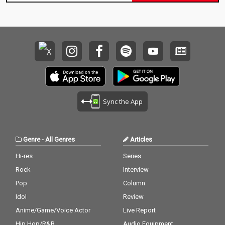
Sync the App
Genre
-
All Genres
Articles
Hi-res
Series
Rock
Interview
Pop
Column
Idol
Review
Anime/Game/Voice Actor
Live Report
Hip Hop/R&B
Audio Equipment