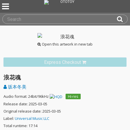
Open this artwork in new tab
Express Checkout
浪花魂
坂本冬美
Audio format: 24bit/96kHz
Hi-res
Release date: 2025-03-05
Original release date: 2025-03-05
Label:
Universal Music LLC
Total runtime: 17:14