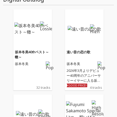
坂本冬美40thベスト～
遠い昔の恋の歌
轍～
坂本冬美
坂本冬美
2026年3月よりデビュ
ー40周年のアニバーサ
リーイヤーに入る坂本
冬美の記念シングル 収
GOOD PRICE!
32 tracks
4 tracks
録される表題曲「遠い
昔の恋の歌」、カップ
リング曲「しあわせ十
色」は坂本冬美と同じ
歳のアーティスト川村
結花の作詞＆作曲によ