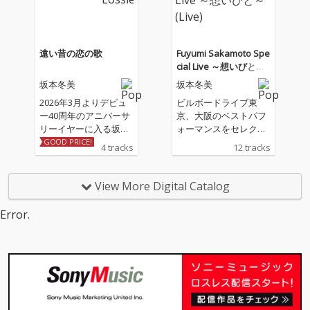
る書き下ろし作品。ア
レンジは「夜桜お七」
「また君に恋してる」
の若草恵が担当。
遠い昔の恋の歌
Fuyumi Sakamoto Spe
cial Live ～想いびと～
(Live)
坂本冬美
坂本冬美
2026年3月よりデビュ
ビルボードライブ東
ー40周年のアニバーサ
京、大阪のベストパフ
リーイヤーに入る坂本
ォーマンスをセレクト
冬美の記念シングル 収
したライブ音源
GOOD PRICE!
4 tracks
12 tracks
録される表題曲「遠い
昔の恋の歌」、カップ
リング曲「しあわせ十
View More Digital Catalog
色」は坂本冬美と同じ
歳のアーティスト川村
Error.
結花の作詞＆作曲によ
る書き下ろし作品。ア
レンジは「夜桜お七」
「また君に恋してる」
の若草恵が担当。